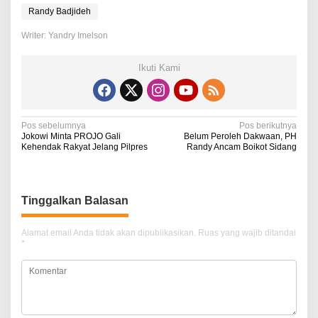
Randy Badjideh
Writer: Yandry Imelson
Ikuti Kami
N
Pos sebelumnya
Pos berikutnya
Jokowi Minta PROJO Gali
Belum Peroleh Dakwaan, PH
a
Kehendak Rakyat Jelang Pilpres
Randy Ancam Boikot Sidang
v
i
Tinggalkan Balasan
g
a
Alamat email Anda tidak akan dipublikasikan.
Ruas yang wajib ditandai
*
s
i
p
o