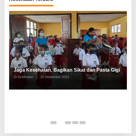
P
a
Jaga Kesehatan, Bagikan Sikat dan Pasta Gigi
A
Di Kesehatan
|
25 September 2021
Di