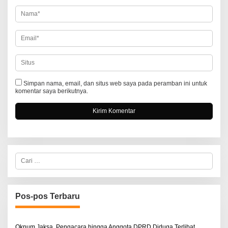
s
Simpan nama, email, dan situs web saya pada peramban ini untuk
komentar saya berikutnya.
C
a
r
i
u
n
Pos-pos Terbaru
t
u
k
:
Oknum Jaksa, Pengacara hingga Anggota DPRD Diduga Terlibat,