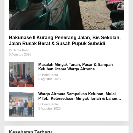
Bakunase II Kurang Penerang Jalan, Bis Sekolah,
Jalan Rusak Berat & Susah Pupuk Subsidi
Di Berita Kota
5 Agustus 2026
Masalah Minyak Tanah, Pasar & Sampah
Keluhan Utama Warga Airnona
Di Berita Kota
5 Agustus 2026
Warga Airmata Sampaikan Keluhan, Mulai
PTSL, Ketersediaan Minyak Tanah & Lahan
Pemakaman
Di Berita Kota
5 Agustus 2026
Kesehatan Terbaru