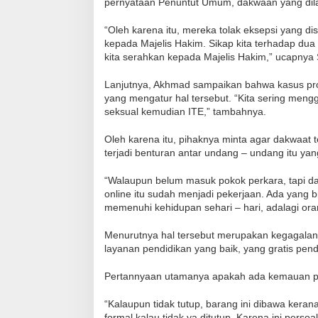
pernyataan Penuntut Umum, dakwaan yang dil
“Oleh karena itu, mereka tolak eksepsi yang d
kepada Majelis Hakim. Sikap kita terhadap d
kita serahkan kepada Majelis Hakim,” ucapnya 
Lanjutnya, Akhmad sampaikan bahwa kasus pro
yang mengatur hal tersebut. “Kita sering men
seksual kemudian ITE,” tambahnya.
Oleh karena itu, pihaknya minta agar dakwaat t
terjadi benturan antar undang – undang itu y
“Walaupun belum masuk pokok perkara, tapi dari
online itu sudah menjadi pekerjaan. Ada yang b
memenuhi kehidupan sehari – hari, adalagi or
Menurutnya hal tersebut merupakan kegagalan 
layanan pendidikan yang baik, yang gratis pen
Pertannyaan utamanya apakah ada kemauan peme
“Kalaupun tidak tutup, barang ini dibawa keran
formal kalau tidak ya ditutup. Karena ini perso