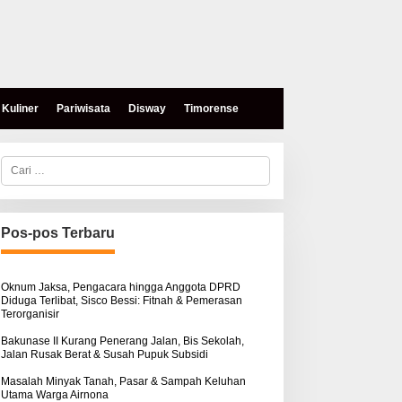
Kuliner
Pariwisata
Disway
Timorense
C
a
r
i
u
n
Pos-pos Terbaru
t
u
k
:
Oknum Jaksa, Pengacara hingga Anggota DPRD
Diduga Terlibat, Sisco Bessi: Fitnah & Pemerasan
Terorganisir
Bakunase II Kurang Penerang Jalan, Bis Sekolah,
Jalan Rusak Berat & Susah Pupuk Subsidi
Masalah Minyak Tanah, Pasar & Sampah Keluhan
Utama Warga Airnona