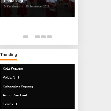
Pasta Gigi
Lebaran Lebih 
Di Kesehatan
|
25 September 2021
Di Kesehatan
|
5 Mei 20
Trending
Kota Kupang
Polda NTT
Kabupaten Kupang
Astrid Dan Lael
Covid-19