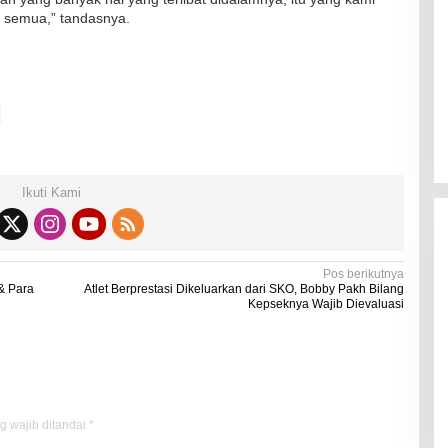
Kadaluarsa
a semua,” tandasnya.
Di Kesehatan
|
19 Desember 2021
Ikuti Kami
Pos berikutnya
& Para
Atlet Berprestasi Dikeluarkan dari SKO, Bobby Pakh Bilang
Kepseknya Wajib Dievaluasi
g wajib ditandai
*