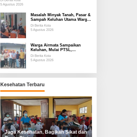
Di Berita Kota
5 Agustus 2026
Masalah Minyak Tanah, Pasar &
Sampah Keluhan Utama Warga
Airnona
Di Berita Kota
5 Agustus 2026
Warga Airmata Sampaikan
Keluhan, Mulai PTSL,
Ketersediaan Minyak Tanah &
Di Berita Kota
Lahan Pemakaman
5 Agustus 2026
Kesehatan Terbaru
Jaga Kesehatan, Bagikan Sikat dan
Perketat Protoko