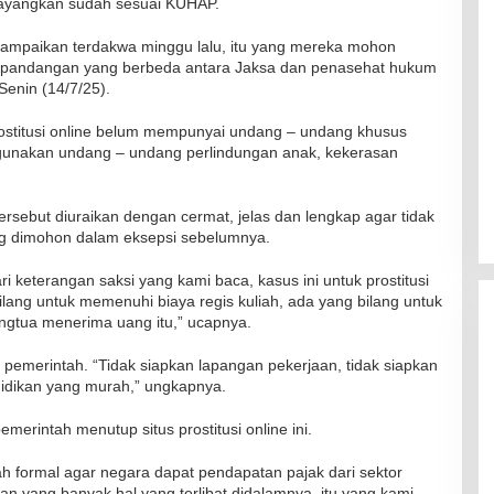
ayangkan sudah sesuai KUHAP.
isampaikan terdakwa minggu lalu, itu yang mereka mohon
ua pandangan yang berbeda antara Jaksa dan penasehat hukum
Senin (14/7/25).
stitusi online belum mempunyai undang – undang khusus
ggunakan undang – undang perlindungan anak, kekerasan
ersebut diuraikan dengan cermat, jelas dan lengkap agar tidak
ang dimohon dalam eksepsi sebelumnya.
 keterangan saksi yang kami baca, kasus ini untuk prostitusi
ilang untuk memenuhi biaya regis kuliah, ada yang bilang untuk
angtua menerima uang itu,” ucapnya.
pemerintah. “Tidak siapkan lapangan pekerjaan, tidak siapkan
didikan yang murah,” ungkapnya.
rintah menutup situs prostitusi online ini.
ah formal agar negara dapat pendapatan pajak dari sektor
RSUD Naibonat Musnahkan Obat
alan yang banyak hal yang terlibat didalamnya, itu yang kami