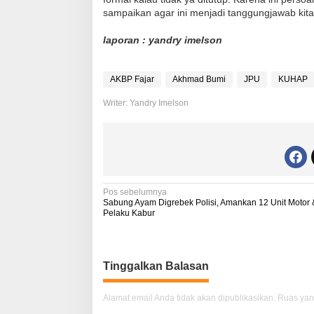
sampaikan agar ini menjadi tanggungjawab kit
laporan : yandry imelson
AKBP Fajar
Akhmad Bumi
JPU
KUHAP
Writer: Yandry Imelson
N
Pos sebelumnya
Sabung Ayam Digrebek Polisi, Amankan 12 Unit Motor 
a
Pelaku Kabur
v
i
Tinggalkan Balasan
g
a
Alamat email Anda tidak akan dipublikasikan.
Ruas yan