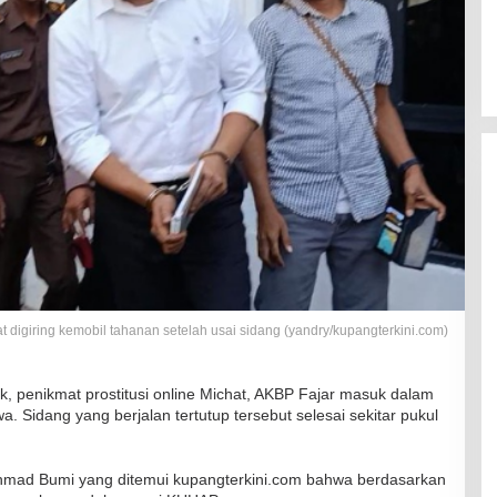
t digiring kemobil tahanan setelah usai sidang (yandry/kupangterkini.com)
, penikmat prostitusi online Michat, AKBP Fajar masuk dalam
 Sidang yang berjalan tertutup tersebut selesai sekitar pukul
hmad Bumi yang ditemui kupangterkini.com bahwa berdasarkan