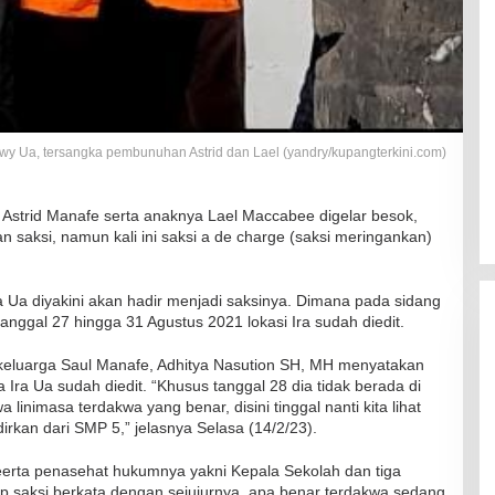
wy Ua, tersangka pembunuhan Astrid dan Lael (yandry/kupangterkini.com)
strid Manafe serta anaknya Lael Maccabee digelar besok,
saksi, namun kali ini saksi a de charge (saksi meringankan)
 Ua diyakini akan hadir menjadi saksinya. Dimana pada sidang
nggal 27 hingga 31 Agustus 2021 lokasi Ira sudah diedit.
keluarga Saul Manafe, Adhitya Nasution SH, MH menyatakan
a Ua sudah diedit. “Khusus tanggal 28 dia tidak berada di
linimasa terdakwa yang benar, disini tinggal nanti kita lihat
rkan dari SMP 5,” jelasnya Selasa (14/2/23).
seerta penasehat hukumnya yakni Kepala Sekolah dan tiga
RSUD Naibonat Musnahkan Obat
ap saksi berkata dengan sejujurnya, apa benar terdakwa sedang