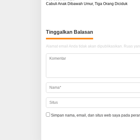
N
Cabuli Anak Dibawah Umur, Tiga Orang Diciduk
a
v
i
Tinggalkan Balasan
g
a
Alamat email Anda tidak akan dipublikasikan.
Ruas yan
s
i
p
o
s
Simpan nama, email, dan situs web saya pada peram