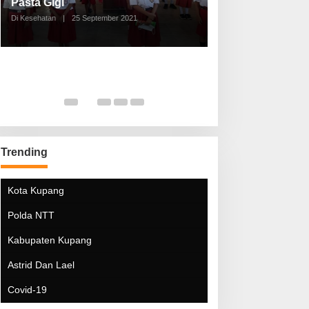
Pasta Gigi
Lebaran Lebih 
Di Kesehatan
|
25 September 2021
Di Kesehatan
|
5 Mei 20
Trending
Kota Kupang
Polda NTT
Kabupaten Kupang
Astrid Dan Lael
Covid-19