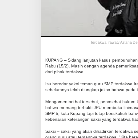
Terdakwa Irawaty Astana De
KUPANG – Sidang lanjutan kasus pembunuhan A
Rabu (15/2). Masih dengan agenda pemeriksaan 
dari pihak terdakwa.
Isu beredar yakni teman guru SMP terdakwa Ira
sebelumnya telah diungkap jaksa bahwa pada ta
Mengomentari hal tersebut, penasehat hukum 
bahwa memang terbukti JPU membuka linimasa Ir
SMP 5, kota Kupang tapi tetap bersikukuh bahwa 
kebenaran keterangan saksi yang terdakwa hadi
Saksi – saksi yang akan dihadirkan terdakwa 
orang guru atau temannya terdakwa. “Kita har