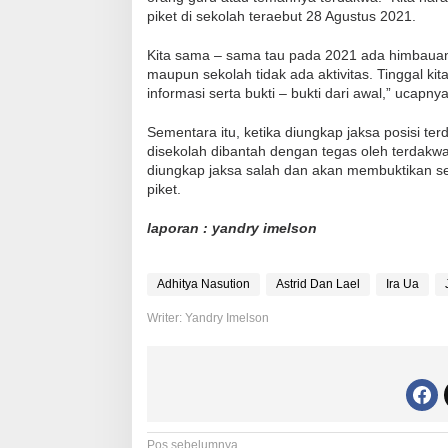
piket di sekolah teraebut 28 Agustus 2021.
Kita sama – sama tau pada 2021 ada himbauan
maupun sekolah tidak ada aktivitas. Tinggal kit
informasi serta bukti – bukti dari awal,” ucapny
Sementara itu, ketika diungkap jaksa posisi te
disekolah dibantah dengan tegas oleh terdakw
diungkap jaksa salah dan akan membuktikan s
piket.
laporan : yandry imelson
Adhitya Nasution
Astrid Dan Lael
Ira Ua
Writer: Yandry Imelson
Pos sebelumnya