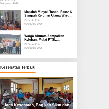
Di Berita Kota
5 Agustus 2026
Masalah Minyak Tanah, Pasar &
Sampah Keluhan Utama Warga
Airnona
Di Berita Kota
5 Agustus 2026
Warga Airmata Sampaikan
Keluhan, Mulai PTSL,
Ketersediaan Minyak Tanah &
Di Berita Kota
Lahan Pemakaman
5 Agustus 2026
Kesehatan Terbaru
Jaga Kesehatan, Bagikan Sikat dan
Perketat Protoko