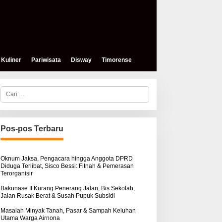
Kuliner
Pariwisata
Disway
Timorense
C
a
r
i
u
n
Pos-pos Terbaru
t
u
k
:
Oknum Jaksa, Pengacara hingga Anggota DPRD
Diduga Terlibat, Sisco Bessi: Fitnah & Pemerasan
Terorganisir
Bakunase II Kurang Penerang Jalan, Bis Sekolah,
Jalan Rusak Berat & Susah Pupuk Subsidi
Masalah Minyak Tanah, Pasar & Sampah Keluhan
Utama Warga Airnona