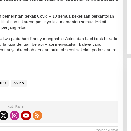
Kadaluarsa
Di Kesehatan
|
19 Desember 2021
 pemerintah terkait Covid – 19 semua pekerjaan perkantoran
a lihat nanti, karena pastinya kita memantau semua terkait
a panjang lebar.
rdakwa pada hari Randy menghabisi Astrid dan Lael tidak berada
a. Ia juga dengan berapi – api menyatakan bahwa yang
emuanya ditambah dengan buku absensi sekolah pada saat Ira
JPU
SMP 5
Ikuti Kami
Pos berikutnya