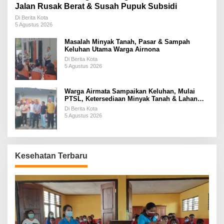
Jalan Rusak Berat & Susah Pupuk Subsidi
Di Berita Kota
5 Agustus 2026
Masalah Minyak Tanah, Pasar & Sampah
Keluhan Utama Warga Airnona
Di Berita Kota
5 Agustus 2026
Warga Airmata Sampaikan Keluhan, Mulai
PTSL, Ketersediaan Minyak Tanah & Lahan
Pemakaman
Di Berita Kota
5 Agustus 2026
Kesehatan Terbaru