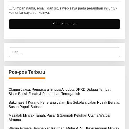
Simpan nama, email, dan situs web saya pada peramban ini untuk
komentar saya berikutnya.
C
a
r
i
u
n
Pos-pos Terbaru
t
u
k
:
Oknum Jaksa, Pengacara hingga Anggota DPRD Diduga Terlibat,
Sisco Bessi: Fitnah & Pemerasan Terorganisir
Bakunase II Kurang Penerang Jalan, Bis Sekolah, Jalan Rusak Berat &
Susah Pupuk Subsidi
Masalah Minyak Tanah, Pasar & Sampah Keluhan Utama Warga
Airnona
Warga Airmata Sampaikan Keluhan, Mulai PTSL, Ketersediaan Minyak