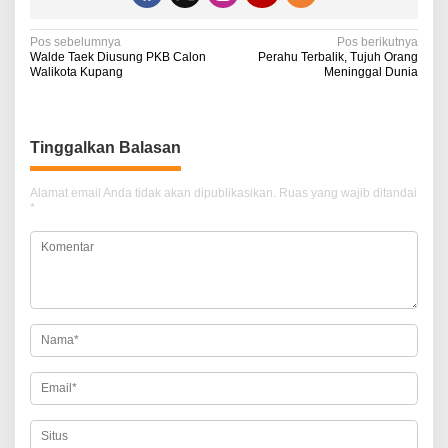
N
Pos sebelumnya
Pos berikutnya
Walde Taek Diusung PKB Calon
Perahu Terbalik, Tujuh Orang
a
Walikota Kupang
Meninggal Dunia
v
i
Tinggalkan Balasan
g
a
Alamat email Anda tidak akan dipublikasikan.
Ruas yang wajib ditandai
*
s
i
p
o
s