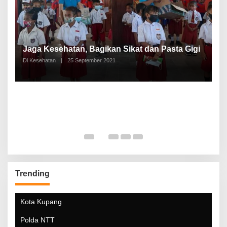
P
a
Jaga Kesehatan, Bagikan Sikat dan Pasta Gigi
A
Di Kesehatan
|
25 September 2021
Di
Trending
Kota Kupang
Polda NTT