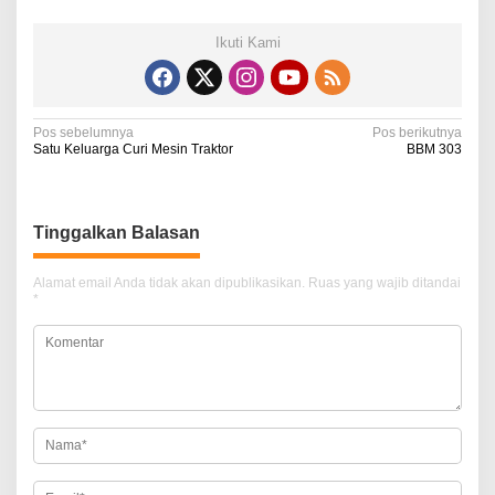
Ikuti Kami
N
Pos sebelumnya
Pos berikutnya
Satu Keluarga Curi Mesin Traktor
BBM 303
a
v
i
Tinggalkan Balasan
g
Alamat email Anda tidak akan dipublikasikan.
Ruas yang wajib ditandai
a
*
s
i
p
o
s