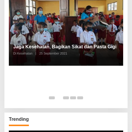
P
a
Jaga Kesehatan, Bagikan Sikat dan Pasta Gigi
A
Di Kesehatan
|
25 September 2021
Di
Trending