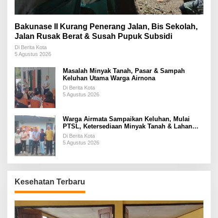
Bakunase II Kurang Penerang Jalan, Bis Sekolah,
Jalan Rusak Berat & Susah Pupuk Subsidi
Di Berita Kota
5 Agustus 2026
Masalah Minyak Tanah, Pasar & Sampah
Keluhan Utama Warga Airnona
Di Berita Kota
5 Agustus 2026
Warga Airmata Sampaikan Keluhan, Mulai
PTSL, Ketersediaan Minyak Tanah & Lahan
Pemakaman
Di Berita Kota
5 Agustus 2026
Kesehatan Terbaru