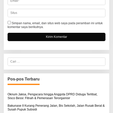
Simpan nama, email, dan situs web saya pada peramban ini untuk
komentar saya berikutnya.
C
a
r
i
u
n
Pos-pos Terbaru
t
u
k
:
Oknum Jaksa, Pengacara hingga Anggota DPRD Diduga Terlibat,
Sisco Bessi: Fitnah & Pemerasan Terorganisir
Bakunase II Kurang Penerang Jalan, Bis Sekolah, Jalan Rusak Berat &
Susah Pupuk Subsidi