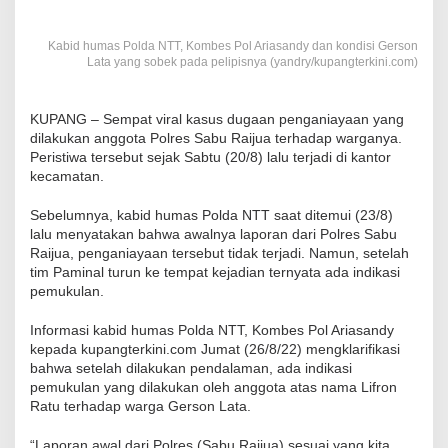
Kabid humas Polda NTT, Kombes Pol Ariasandy dan kondisi Gerson
Lata yang sobek pada pelipisnya (yandry/kupangterkini.com)
KUPANG – Sempat viral kasus dugaan penganiayaan yang
dilakukan anggota Polres Sabu Raijua terhadap warganya.
Peristiwa tersebut sejak Sabtu (20/8) lalu terjadi di kantor
kecamatan.
Sebelumnya, kabid humas Polda NTT saat ditemui (23/8)
lalu menyatakan bahwa awalnya laporan dari Polres Sabu
Raijua, penganiayaan tersebut tidak terjadi. Namun, setelah
tim Paminal turun ke tempat kejadian ternyata ada indikasi
pemukulan.
Informasi kabid humas Polda NTT, Kombes Pol Ariasandy
kepada kupangterkini.com Jumat (26/8/22) mengklarifikasi
bahwa setelah dilakukan pendalaman, ada indikasi
pemukulan yang dilakukan oleh anggota atas nama Lifron
Ratu terhadap warga Gerson Lata.
“Laporan awal dari Polres (Sabu Raijua) sesuai yang kita