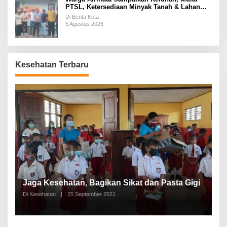
PTSL, Ketersediaan Minyak Tanah & Lahan
Pemakaman
Di Berita Kota
5 Agustus 2026
Kesehatan Terbaru
P
a
Jaga Kesehatan, Bagikan Sikat dan Pasta Gigi
A
Di Kesehatan
|
25 September 2021
Di