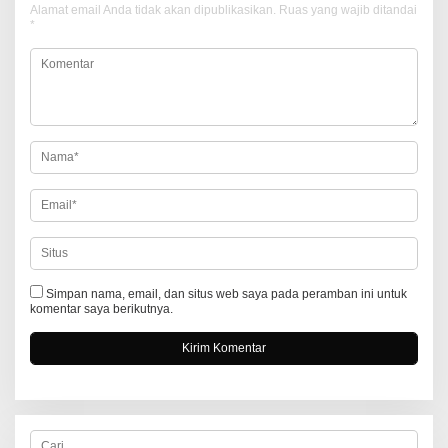
Alamat email Anda tidak akan dipublikasikan.
Ruas yang wajib ditandai
s
*
i
p
o
s
Simpan nama, email, dan situs web saya pada peramban ini untuk
komentar saya berikutnya.
C