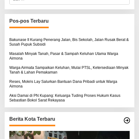
a
r
i
u
n
Pos-pos Terbaru
t
u
k
:
Bakunase II Kurang Penerang Jalan, Bis Sekolah, Jalan Rusak Berat &
Susah Pupuk Subsidi
Masalah Minyak Tanah, Pasar & Sampah Keluhan Utama Warga
Airnona
Warga Airmata Sampaikan Keluhan, Mulai PTSL, Ketersediaan Minyak
Tanah & Lahan Pemakaman
Reses, Mokris Lay Salurkan Bantuan Dana Pribadi untuk Warga
Airnona
Aksi Damai di PN Kupang: Keluarga Tuding Proses Hukum Kasus
Sebastian Bokol Sarat Rekayasa
Berita Kota Terbaru