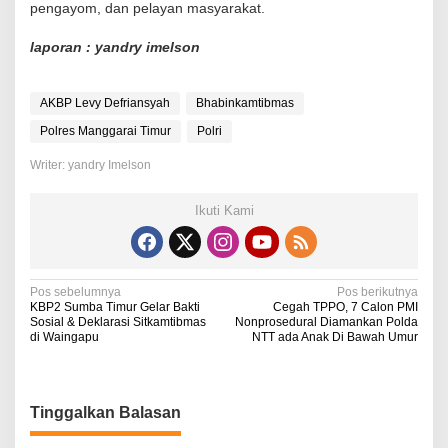
pengayom, dan pelayan masyarakat.
laporan : yandry imelson
AKBP Levy Defriansyah
Bhabinkamtibmas
Polres Manggarai Timur
Polri
Writer: yandry Imelson
Ikuti Kami
N
Pos sebelumnya
Pos berikutnya
KBP2 Sumba Timur Gelar Bakti
Cegah TPPO, 7 Calon PMI
a
Sosial & Deklarasi Sitkamtibmas
Nonprosedural Diamankan Polda
di Waingapu
NTT ada Anak Di Bawah Umur
v
i
g
Tinggalkan Balasan
a