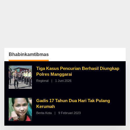
Bhabinkamtibmas
Tiga Kasus Pencurian Berhasil Diungkap
Polres Manggarai
Regional
|
1 Juni 2026
O
L
E
H
A
Gadis 17 Tahun Dua Hari Tak Pulang
L
B
Kerumah
E
Berita Kota
|
9 Februari 2023
O
R
L
T
E
K
H
I
A
N