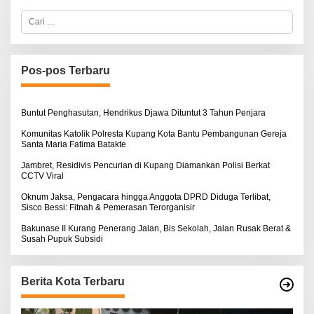
L
O
C
B
S
a
E
E
r
R
i
T
u
K
I
n
Pos-pos Terbaru
N
t
O
u
S
k
E
:
Buntut Penghasutan, Hendrikus Djawa Dituntut 3 Tahun Penjara
Komunitas Katolik Polresta Kupang Kota Bantu Pembangunan Gereja
Santa Maria Fatima Batakte
Jambret, Residivis Pencurian di Kupang Diamankan Polisi Berkat
CCTV Viral
Oknum Jaksa, Pengacara hingga Anggota DPRD Diduga Terlibat,
Sisco Bessi: Fitnah & Pemerasan Terorganisir
Bakunase II Kurang Penerang Jalan, Bis Sekolah, Jalan Rusak Berat &
Susah Pupuk Subsidi
Berita Kota Terbaru