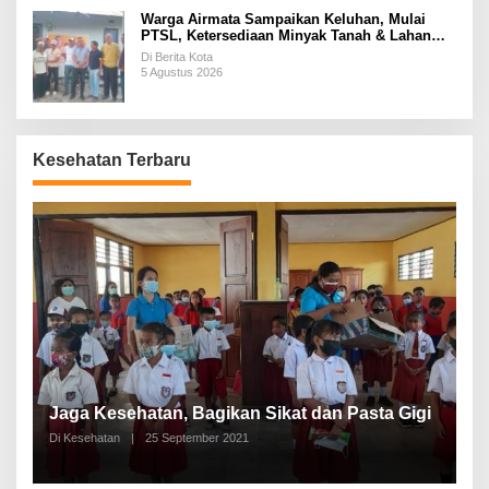
Warga Airmata Sampaikan Keluhan, Mulai
PTSL, Ketersediaan Minyak Tanah & Lahan
Pemakaman
Di Berita Kota
5 Agustus 2026
Kesehatan Terbaru
P
a
Jaga Kesehatan, Bagikan Sikat dan Pasta Gigi
A
Di Kesehatan
|
25 September 2021
Di