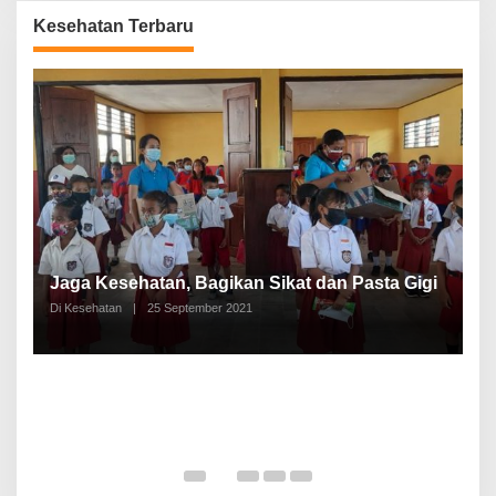
Kesehatan Terbaru
P
a
Jaga Kesehatan, Bagikan Sikat dan Pasta Gigi
A
Di Kesehatan
|
25 September 2021
Di