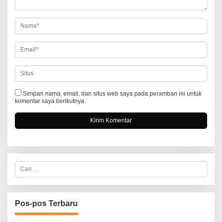
o
s
Simpan nama, email, dan situs web saya pada peramban ini untuk
komentar saya berikutnya.
C
a
r
i
u
n
Pos-pos Terbaru
t
u