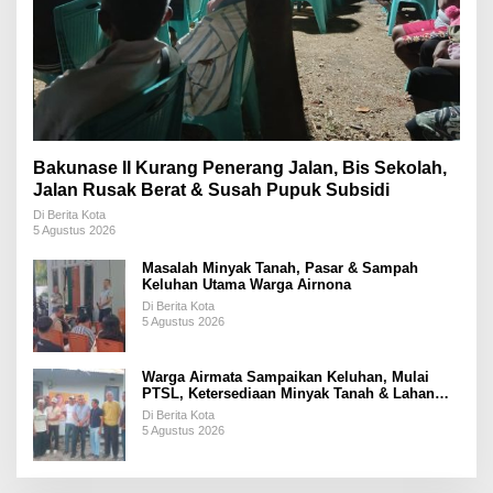
Bakunase II Kurang Penerang Jalan, Bis Sekolah,
Jalan Rusak Berat & Susah Pupuk Subsidi
Di Berita Kota
5 Agustus 2026
Masalah Minyak Tanah, Pasar & Sampah
Keluhan Utama Warga Airnona
Di Berita Kota
5 Agustus 2026
Warga Airmata Sampaikan Keluhan, Mulai
PTSL, Ketersediaan Minyak Tanah & Lahan
Pemakaman
Di Berita Kota
5 Agustus 2026