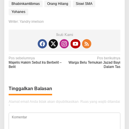
Bhabinkamtibmas
Orang Hilang
Siswi SMA
Yohanes
Writer: Yandry imelson
Ikuti Kami
N
Pos sebelumnya
Pos berikutnya
Majelis Hakim Sebut Ira Berbelit –
Warga Belu Temukan Jazad Bayi
a
Belit
Dalam Tas
v
i
Tinggalkan Balasan
g
a
Alamat email Anda tidak akan dipublikasikan.
Ruas yang wajib ditandai
*
s
i
p