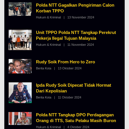
H
Polda NTT Gagalkan Pengiriman Calon
A
Korban TPPO
L
B
Hukum & Kriminal
|
13 November 2024
O
E
L
R
E
T
H
K
Unit TPPO Polda NTT Tangkap Perekrut
A
I
Pekerja Ilegal Tujuan Malaysia
L
N
B
O
Hukum & Kriminal
|
11 November 2024
O
E
S
L
R
E
E
T
H
K
A
Rudy Soik From Hero to Zero
I
L
N
Berita Kota
|
13 Oktober 2024
O
B
O
L
E
S
E
R
E
H
T
A
Ipda Rudy Soik Dipecat Tidak Hormat
K
L
I
Dari Kepolisian
B
N
E
O
Berita Kota
|
11 Oktober 2024
O
R
S
L
T
E
E
K
H
I
A
Polda NTT Tangkap DPO Perdagangan
N
L
Orang di TTS, Satu Pelaku Masih Buron
O
B
S
E
Hukum & Kriminal
|
4 Oktober 2024
O
E