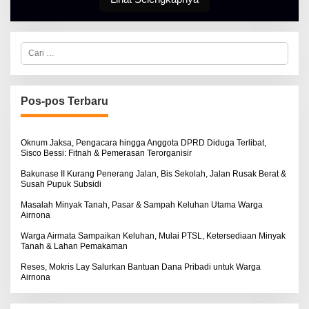
E
S
R
E
T
K
I
C
N
a
O
r
S
i
E
u
n
Pos-pos Terbaru
t
u
k
:
Oknum Jaksa, Pengacara hingga Anggota DPRD Diduga Terlibat,
Sisco Bessi: Fitnah & Pemerasan Terorganisir
Bakunase II Kurang Penerang Jalan, Bis Sekolah, Jalan Rusak Berat &
Susah Pupuk Subsidi
Masalah Minyak Tanah, Pasar & Sampah Keluhan Utama Warga
Airnona
Warga Airmata Sampaikan Keluhan, Mulai PTSL, Ketersediaan Minyak
Tanah & Lahan Pemakaman
Reses, Mokris Lay Salurkan Bantuan Dana Pribadi untuk Warga
Airnona