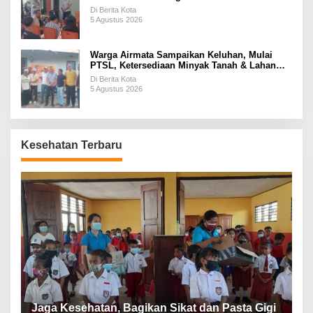
Di Berita Kota
5 Agustus 2026
Warga Airmata Sampaikan Keluhan, Mulai
PTSL, Ketersediaan Minyak Tanah & Lahan
Pemakaman
Di Berita Kota
5 Agustus 2026
Kesehatan Terbaru
P
a
Jaga Kesehatan, Bagikan Sikat dan Pasta Gigi
A