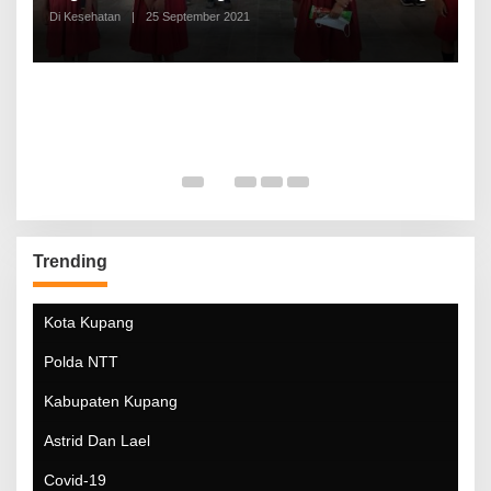
Di Kesehatan
|
25 September 2021
Di
Trending
Kota Kupang
Polda NTT
Kabupaten Kupang
Astrid Dan Lael
Covid-19