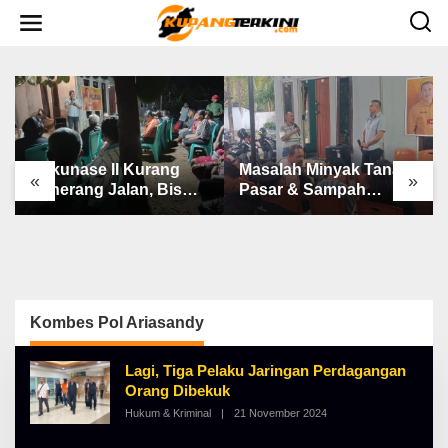
L
e
w
a
t
i
k
e
k
o
n
Bakunase II Kurang
Masalah Minyak Tanah,
t
«
»
e
Penerang Jalan, Bis
Pasar & Sampah
n
Sekolah, Jalan Rusak
Keluhan Utama Warga
Berat & Susah Pupuk
Airnona
Subsidi
Kombes Pol Ariasandy
Lagi, Tiga Pelaku Jaringan Perdagangan
Orang Dibekuk
Hukum & Kriminal
|
21 November 2024
O
L
E