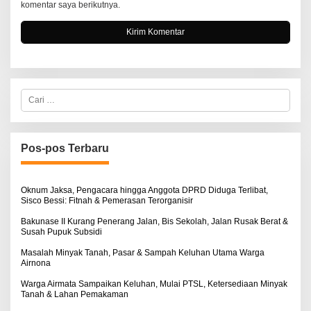
komentar saya berikutnya.
C
a
r
i
u
n
Pos-pos Terbaru
t
u
k
:
Oknum Jaksa, Pengacara hingga Anggota DPRD Diduga Terlibat,
Sisco Bessi: Fitnah & Pemerasan Terorganisir
Bakunase II Kurang Penerang Jalan, Bis Sekolah, Jalan Rusak Berat &
Susah Pupuk Subsidi
Masalah Minyak Tanah, Pasar & Sampah Keluhan Utama Warga
Airnona
Warga Airmata Sampaikan Keluhan, Mulai PTSL, Ketersediaan Minyak
Tanah & Lahan Pemakaman