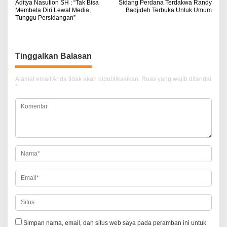
Aditya Nasution SH : “Tak Bisa
Sidang Perdana Terdakwa Randy
a
Membela Diri Lewat Media,
Badjideh Terbuka Untuk Umum
Tunggu Persidangan”
v
i
g
Tinggalkan Balasan
a
Alamat email Anda tidak akan dipublikasikan.
Ruas yang wajib ditandai
s
*
i
p
o
s
Simpan nama, email, dan situs web saya pada peramban ini untuk