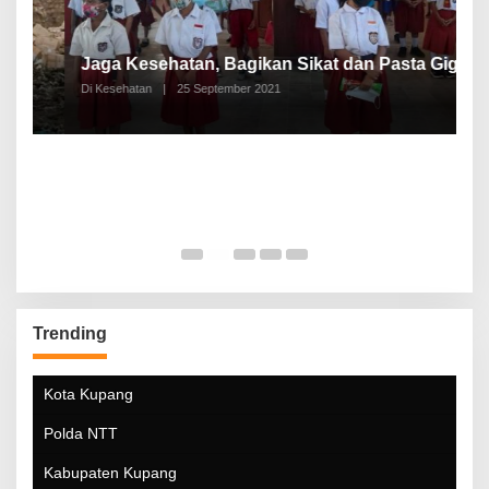
P
a
Jaga Kesehatan, Bagikan Sikat dan Pasta Gigi
A
Di Kesehatan
|
25 September 2021
Di
Trending
Kota Kupang
Polda NTT
Kabupaten Kupang