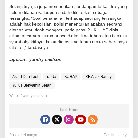
Selanjutnya, ia juga memberikan pandangan terkait Ira yang
belum ditahan walaupun sudah ditetapkan sebagai
tersangka. “Soal penahanan terhadap seorang tersangka
adalah hak kepolisian, polisi menentukan apakah seorang
ditahan atau tidak mengacu pada pasal 21 KUHAP disitu
dilihat ancaman hukumannya diatas lima tahun atau tidak itu
syarat objektifnya, kalau diatas lima tahun maka seharusnya
ditahan,” tandasnya.
laporan : yandry imelson
Astrid Dan Lael
Ira Ua
KUHAP
RB Alias Randy
Yulius Benyamin Seran
Writer: Yandry Imelson
Ikuti Kami
N
Pos sebelumnya
Pos berikutnya