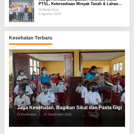
PTSL, Ketersediaan Minyak Tanah & Lahan
Pemakaman
Di Berita Kota
5 Agustus 2026
Kesehatan Terbaru
P
a
Jaga Kesehatan, Bagikan Sikat dan Pasta Gigi
A
Di Kesehatan
|
25 September 2021
Di