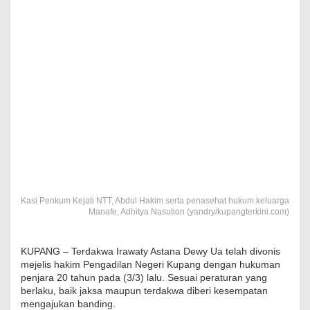
Kasi Penkum Kejati NTT, Abdul Hakim serta penasehat hukum keluarga
Manafe, Adhitya Nasution (yandry/kupangterkini.com)
KUPANG – Terdakwa Irawaty Astana Dewy Ua telah divonis
mejelis hakim Pengadilan Negeri Kupang dengan hukuman
penjara 20 tahun pada (3/3) lalu. Sesuai peraturan yang
berlaku, baik jaksa maupun terdakwa diberi kesempatan
mengajukan banding.