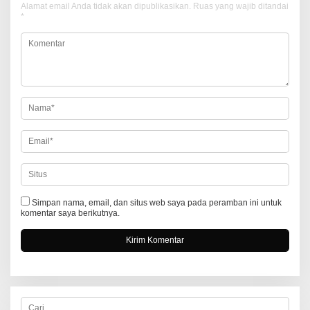
a
Alamat email Anda tidak akan dipublikasikan.
Ruas yang wajib ditandai
*
s
i
p
o
s
Simpan nama, email, dan situs web saya pada peramban ini untuk
komentar saya berikutnya.
C