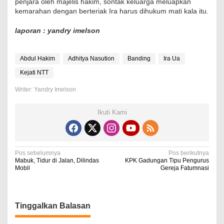
penjara oleh majelis hakim, sontak keluarga meluapkan
kemarahan dengan berteriak Ira harus dihukum mati kala itu.
laporan : yandry imelson
Abdul Hakim
Adhitya Nasution
Banding
Ira Ua
Kejati NTT
Writer: Yandry Imelson
Ikuti Kami
N
Pos sebelumnya
Pos berikutnya
Mabuk, Tidur di Jalan, Dilindas
KPK Gadungan Tipu Pengurus
a
Mobil
Gereja Fatumnasi
v
i
Tinggalkan Balasan
g