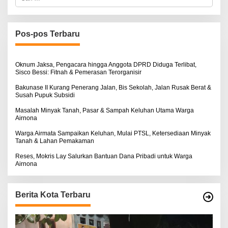
a
r
i
u
n
Pos-pos Terbaru
t
u
k
:
Oknum Jaksa, Pengacara hingga Anggota DPRD Diduga Terlibat,
Sisco Bessi: Fitnah & Pemerasan Terorganisir
Bakunase II Kurang Penerang Jalan, Bis Sekolah, Jalan Rusak Berat &
Susah Pupuk Subsidi
Masalah Minyak Tanah, Pasar & Sampah Keluhan Utama Warga
Airnona
Warga Airmata Sampaikan Keluhan, Mulai PTSL, Ketersediaan Minyak
Tanah & Lahan Pemakaman
Reses, Mokris Lay Salurkan Bantuan Dana Pribadi untuk Warga
Airnona
Berita Kota Terbaru