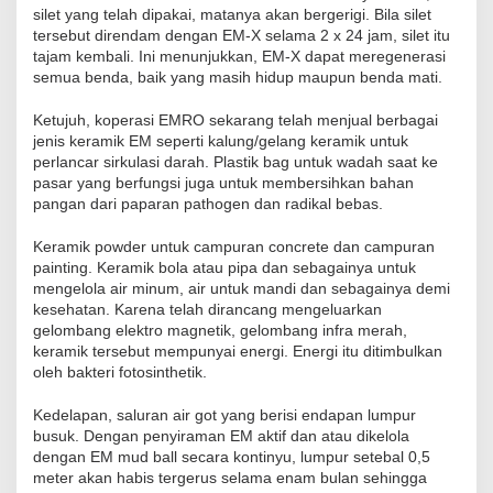
silet yang telah dipakai, matanya akan bergerigi. Bila silet
tersebut direndam dengan EM-X selama 2 x 24 jam, silet itu
tajam kembali. Ini menunjukkan, EM-X dapat meregenerasi
semua benda, baik yang masih hidup maupun benda mati.
Ketujuh, koperasi EMRO sekarang telah menjual berbagai
jenis keramik EM seperti kalung/gelang keramik untuk
perlancar sirkulasi darah. Plastik bag untuk wadah saat ke
pasar yang berfungsi juga untuk membersihkan bahan
pangan dari paparan pathogen dan radikal bebas.
Keramik powder untuk campuran concrete dan campuran
painting. Keramik bola atau pipa dan sebagainya untuk
mengelola air minum, air untuk mandi dan sebagainya demi
kesehatan. Karena telah dirancang mengeluarkan
gelombang elektro magnetik, gelombang infra merah,
keramik tersebut mempunyai energi. Energi itu ditimbulkan
oleh bakteri fotosinthetik.
Kedelapan, saluran air got yang berisi endapan lumpur
busuk. Dengan penyiraman EM aktif dan atau dikelola
dengan EM mud ball secara kontinyu, lumpur setebal 0,5
meter akan habis tergerus selama enam bulan sehingga