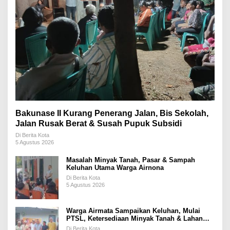
Bakunase II Kurang Penerang Jalan, Bis Sekolah,
Jalan Rusak Berat & Susah Pupuk Subsidi
Di Berita Kota
5 Agustus 2026
Masalah Minyak Tanah, Pasar & Sampah
Keluhan Utama Warga Airnona
Di Berita Kota
5 Agustus 2026
Warga Airmata Sampaikan Keluhan, Mulai
PTSL, Ketersediaan Minyak Tanah & Lahan
Pemakaman
Di Berita Kota