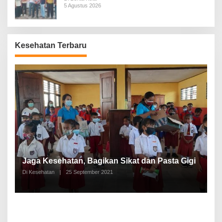
5 Agustus 2026
Kesehatan Terbaru
P
a
Jaga Kesehatan, Bagikan Sikat dan Pasta Gigi
A
Di Kesehatan
|
25 September 2021
Di