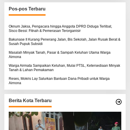
u
n
Pos-pos Terbaru
t
u
k
:
Oknum Jaksa, Pengacara hingga Anggota DPRD Diduga Terlibat,
Sisco Bessi: Fitnah & Pemerasan Terorganisir
Bakunase II Kurang Penerang Jalan, Bis Sekolah, Jalan Rusak Berat &
Susah Pupuk Subsidi
Masalah Minyak Tanah, Pasar & Sampah Keluhan Utama Warga
Airnona
Warga Airmata Sampaikan Keluhan, Mulai PTSL, Ketersediaan Minyak
Tanah & Lahan Pemakaman
Reses, Mokris Lay Salurkan Bantuan Dana Pribadi untuk Warga
Airnona
Berita Kota Terbaru