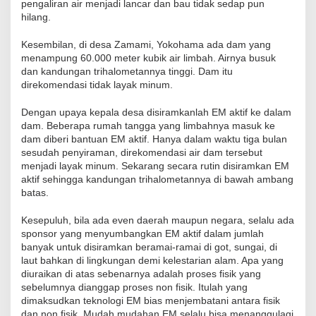
pengaliran air menjadi lancar dan bau tidak sedap pun
hilang.
Kesembilan, di desa Zamami, Yokohama ada dam yang
menampung 60.000 meter kubik air limbah. Airnya busuk
dan kandungan trihalometannya tinggi. Dam itu
direkomendasi tidak layak minum.
Dengan upaya kepala desa disiramkanlah EM aktif ke dalam
dam. Beberapa rumah tangga yang limbahnya masuk ke
dam diberi bantuan EM aktif. Hanya dalam waktu tiga bulan
sesudah penyiraman, direkomendasi air dam tersebut
menjadi layak minum. Sekarang secara rutin disiramkan EM
aktif sehingga kandungan trihalometannya di bawah ambang
batas.
Kesepuluh, bila ada even daerah maupun negara, selalu ada
sponsor yang menyumbangkan EM aktif dalam jumlah
banyak untuk disiramkan beramai-ramai di got, sungai, di
laut bahkan di lingkungan demi kelestarian alam. Apa yang
diuraikan di atas sebenarnya adalah proses fisik yang
sebelumnya dianggap proses non fisik. Itulah yang
dimaksudkan teknologi EM bias menjembatani antara fisik
dan non fisik. Mudah mudahan EM selalu bisa menanggulagi