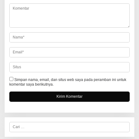
i
p
o
s
Simpan nama, email, dan situs web saya pada peramban ini untuk
komentar saya berikutnya.
C
a
r
i