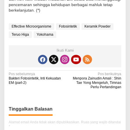
pencemaran sehingga kehidupan berbagai mahluk tetap
berkelanjutan. (*)
Effective Microorganisme
Fotosintetik
Keramik Powder
Teruo Higa
Yokohama
Ikuti Kami
N
Pos sebelumnya
Pos berikutnya
Bakteri Fotosintetik, Inti Kekuatan
Menpora Zainudin Amali : Shin
a
EM (part-2)
Tae Yong Mengeluh, Timnas
Perlu Pertandingan
v
i
g
Tinggalkan Balasan
a
Alamat email Anda tidak akan dipublikasikan.
Ruas yang wajib ditandai
s
*