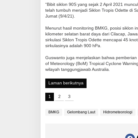
“Bibit siklon 90S yang sejak 2 April 2021 muncul
telah tumbuh menjadi Siklon Tropis Odette di S
Jumat (9/4/21).
Menurut hasil monitoring BMKG, posisi siklon i
kilometer selatan barat daya dari Cilacap, J
sirkulasi Siklon Tropis Odette mencapai 45 knot
sirkulasinya adalah 900 hPa.
Guswanto juga menjelaskan bahwa pemberian nam
of Meteorology (BoM) Tropical Cyclone Warning 
wilayah tanggungjawab Australia.
Laman berikutnya
1
2
3
BMKG
Gelombang Laut
Hidrometeorologi