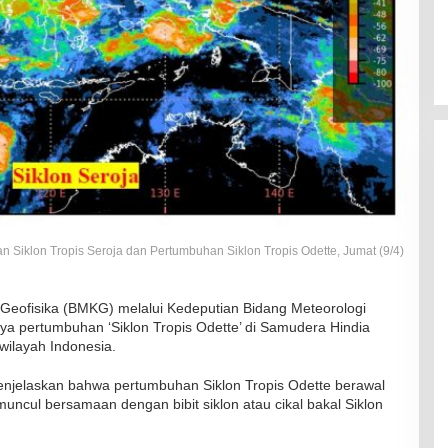
gan Siklon Tropis Seroja dan Pertumbuhan Siklon Tropis Odette, Jumat (9/4)
Geofisika (BMKG) melalui Kedeputian Bidang Meteorologi
 pertumbuhan ‘Siklon Tropis Odette’ di Samudera Hindia
ilayah Indonesia.
jelaskan bahwa pertumbuhan Siklon Tropis Odette berawal
 muncul bersamaan dengan bibit siklon atau cikal bakal Siklon