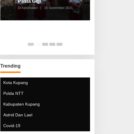
Pasta Gigi
Lebaran Lebih 
Di Kesehatan
|
25 September 2021
Di Kesehatan
|
5 Mei 20
Trending
Kota Kupang
Polda NTT
Kabupaten Kupang
Astrid Dan Lael
Covid-19