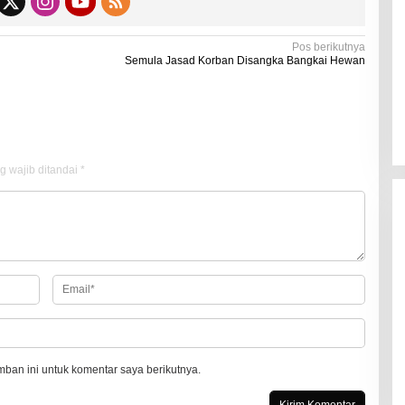
Kadaluarsa
Di Kesehatan
|
19 Desember 2021
Pos berikutnya
Semula Jasad Korban Disangka Bangkai Hewan
g wajib ditandai
*
ban ini untuk komentar saya berikutnya.