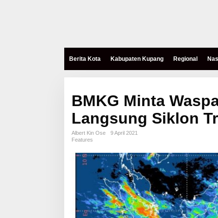
Berita Kota
Kabupaten Kupang
Regional
Nas
BMKG Minta Waspa
Langsung Siklon Tr
Albert Kin Ose
9 April 2021
Features