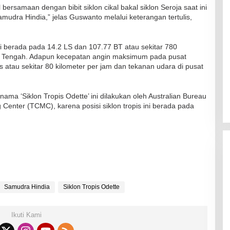
 bersamaan dengan bibit siklon cikal bakal siklon Seroja saat ini
amudra Hindia,” jelas Guswanto melalui keterangan tertulis,
ni berada pada 14.2 LS dan 107.77 BT atau sekitar 780
awa Tengah. Adapun kecepatan angin maksimum pada pusat
s atau sekitar 80 kilometer per jam dan tekanan udara di pusat
a ‘Siklon Tropis Odette’ ini dilakukan oleh Australian Bureau
Center (TCMC), karena posisi siklon tropis ini berada pada
Samudra Hindia
Siklon Tropis Odette
Ikuti Kami
RSUD Naibonat Musnahkan Obat