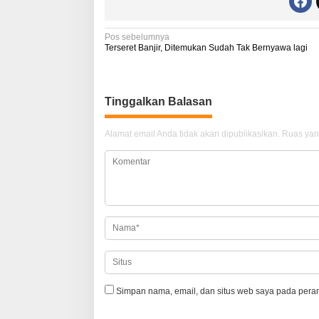
N
Pos sebelumnya
Terseret Banjir, Ditemukan Sudah Tak Bernyawa lagi
a
v
i
Tinggalkan Balasan
g
Alamat email Anda tidak akan dipublikasikan.
Ruas yan
a
s
i
p
o
s
Simpan nama, email, dan situs web saya pada peram