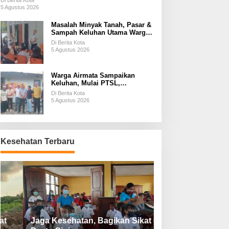
Di Berita Kota
5 Agustus 2026
Masalah Minyak Tanah, Pasar &
Sampah Keluhan Utama Warga
Airnona
Di Berita Kota
5 Agustus 2026
Warga Airmata Sampaikan
Keluhan, Mulai PTSL,
Ketersediaan Minyak Tanah &
Di Berita Kota
Lahan Pemakaman
5 Agustus 2026
Kesehatan Terbaru
Jaga Kesehatan, Bagikan Sikat dan
Perketat Protoko