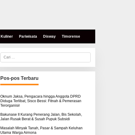
Kuliner
Pariwisata
Disway
Timorense
C
a
r
i
u
n
Pos-pos Terbaru
t
u
k
:
Oknum Jaksa, Pengacara hingga Anggota DPRD
Diduga Terlibat, Sisco Bessi: Fitnah & Pemerasan
Terorganisir
Bakunase II Kurang Penerang Jalan, Bis Sekolah,
Jalan Rusak Berat & Susah Pupuk Subsidi
Masalah Minyak Tanah, Pasar & Sampah Keluhan
Utama Warga Airnona