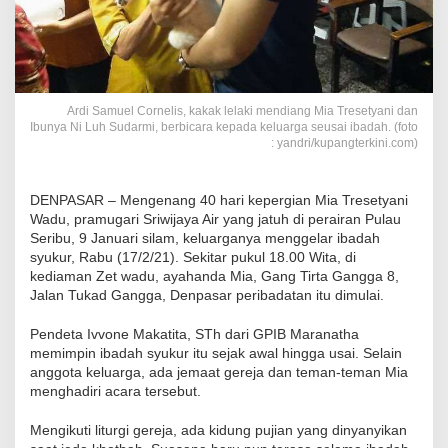
Ardi Samuel Cornelis, kakak lelaki mendiang Mia Tresetyani dan
Ibunya Ni Luh Sudarmi, berbicara kepada keluarga seusai ibadah. (foto
: yandri/kupangterkini.com)
DENPASAR – Mengenang 40 hari kepergian Mia Tresetyani
Wadu, pramugari Sriwijaya Air yang jatuh di perairan Pulau
Seribu, 9 Januari silam, keluarganya menggelar ibadah
syukur, Rabu (17/2/21). Sekitar pukul 18.00 Wita, di
kediaman Zet wadu, ayahanda Mia, Gang Tirta Gangga 8,
Jalan Tukad Gangga, Denpasar peribadatan itu dimulai.
Pendeta Ivvone Makatita, STh dari GPIB Maranatha
memimpin ibadah syukur itu sejak awal hingga usai. Selain
anggota keluarga, ada jemaat gereja dan teman-teman Mia
menghadiri acara tersebut.
Mengikuti liturgi gereja, ada kidung pujian yang dinyanyikan