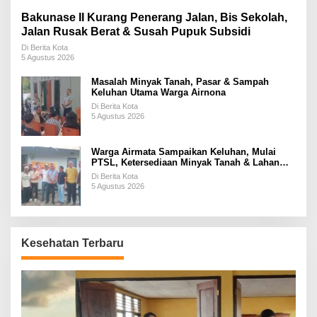
Bakunase II Kurang Penerang Jalan, Bis Sekolah,
Jalan Rusak Berat & Susah Pupuk Subsidi
Di Berita Kota
5 Agustus 2026
Masalah Minyak Tanah, Pasar & Sampah
Keluhan Utama Warga Airnona
Di Berita Kota
5 Agustus 2026
Warga Airmata Sampaikan Keluhan, Mulai
PTSL, Ketersediaan Minyak Tanah & Lahan
Pemakaman
Di Berita Kota
5 Agustus 2026
Kesehatan Terbaru