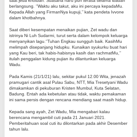
saat jeda khotbah. Suasana haru pun terasa selama ibadah
berlangsung. ‘’Waktu aku takut, aku ini percaya kepadaMu.
Kepada Allah yang FirmanNya kupuji,’’ kata pendeta Ivvone
dalam khotbahnya.
Saat diberi kesempatan menaikan pujian, Zet wadu dan
istrinya Ni Luh Sudarmi, turut serta dalam kelompok keluarga
menyanyikan lagu.‘’Tuhan Engkau sungguh baik. KasihMu
melimpah disepanjang hidupku. Kunaikan syukurku buat hari
yang Kau beri, tak habis-habisnya kasih dan rachmatMu,’’
itulah penggalan kidung pujian itu dilantunkan keluarga
Wadu.
Pada Kamis (21/1/21) lalu, sekitar pukul 12.00 Wita, jenazah
pramugari cantik asal Pulau Sabu, NTT, Mia Tresetyani Wadu
dimakamkan di pekuburan Kristen Mumbul, Kuta Selatan,
Badung. Entah ada kebetulan atau tidak, waktu pemakaman
ini sama persis dengan rencana mendiang saat masih hidup.
Kepada sang ayah, Zet Wadu, Mia mengabari kalau
berencana mengambil cuti pada 21 Januari 2021.
Pemberitahuan soal cuti itu dilontarkan pada akhir Desember
tahun lalu.