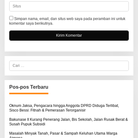
Simpan nama, email, dan situs web saya pada peramban ini untuk
komentar saya berikutnya.
C
a
r
i
u
n
Pos-pos Terbaru
t
u
k
:
Oknum Jaksa, Pengacara hingga Anggota DPRD Diduga Terlibat,
Sisco Bessi: Fitnah & Pemerasan Terorganisir
Bakunase II Kurang Penerang Jalan, Bis Sekolah, Jalan Rusak Berat &
Susah Pupuk Subsidi
Masalah Minyak Tanah, Pasar & Sampah Keluhan Utama Warga