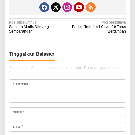
N
Pos sebelumnya
Pos berikutnya
Sampah Medis Dibuang
Pasien Terinfeksi Covid-19 Terus
a
Sembarangan
Bertambah
v
i
Tinggalkan Balasan
g
a
Alamat email Anda tidak akan dipublikasikan.
Ruas yang wajib ditandai
*
s
i
p
o
s