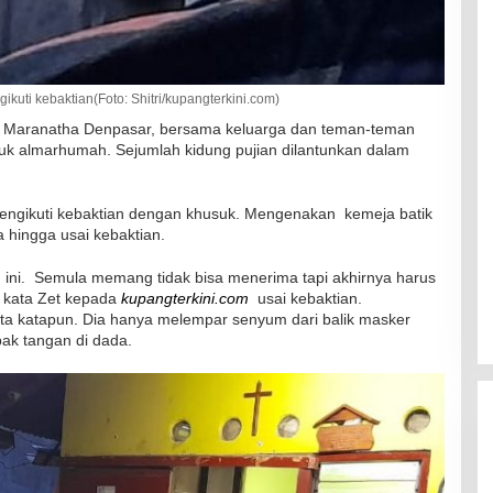
ti kebaktian(Foto: Shitri/kupangterkini.com)
IB Maranatha Denpasar, bersama keluarga dan teman-teman
RSUD Naibonat Musnahkan Obat
uk almarhumah. Sejumlah kidung pujian dilantunkan dalam
Kadaluarsa
Di Kesehatan
|
19 Desember 2021
mengikuti kebaktian dengan khusuk. Mengenakan kemeja batik
ya hingga usai kebaktian.
n ini. Semula memang tidak bisa menerima tapi akhirnya harus
’ kata Zet kepada
kupangterkini.com
usai kebaktian.
ta katapun. Dia hanya melempar senyum dari balik masker
ak tangan di dada.