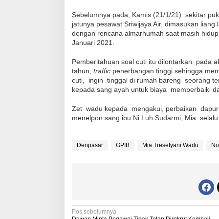
Sebelumnya pada, Kamis (21/1/21) sekitar puk
jatunya pesawat Sriwijaya Air, dimasukan lian
dengan rencana almarhumah saat masih hidup
Januari 2021.
Pemberitahuan soal cuti itu dilontarkan pada 
tahun,
traffic
penerbangan tinggi sehingga me
cuti, ingin tinggal di rumah bareng seorang t
kepada sang ayah untuk biaya memperbaiki d
Zet wadu kepada
mengaku
i
,
perbaikan
dapur
menelpon sang ibu Ni Luh Sudarmi, Mia selalu 
Denpasar
GPIB
Mia Tresetyani Wadu
No
N
Pos sebelumnya
Dewan Minta Pegawai Tidak Tetap Direkrut Kembali