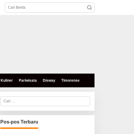
Kuliner
Pariwisata
Disway
Timorense
C
a
r
i
u
n
Pos-pos Terbaru
t
u