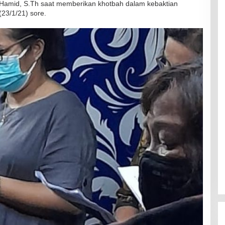
 Hamid, S.Th saat memberikan khotbah dalam kebaktian
23/1/21) sore.