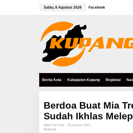
L
e
Sabtu, 8 Agustus 2026
Facebook
w
a
t
i
k
e
k
o
n
t
e
n
Berita Kota
Kabupaten Kupang
Regional
Nas
Berdoa Buat Mia Tr
Sudah Ikhlas Mele
Albert Kin Ose
23 Januari 2021
Regional