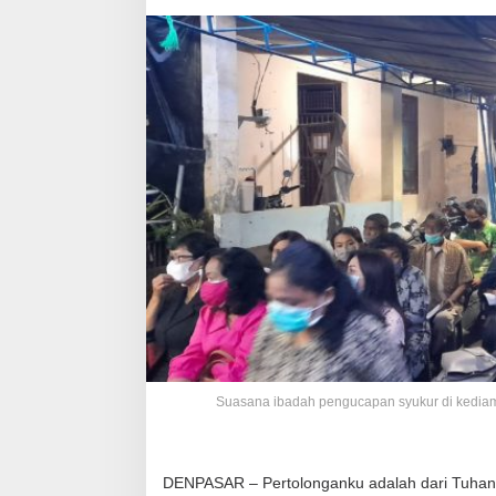
Suasana ibadah pengucapan syukur di kediam
DENPASAR – Pertolonganku adalah dari Tuhan y