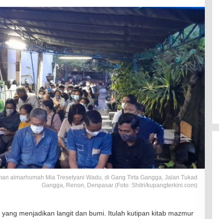
an almarhumah Mia Tresetyani Wadu, di Gang Tirta Gangga, Jalan Tukad
Gangga, Renon, Denpasar (Foto: Shitri/kupangterkini.com)
ang menjadikan langit dan bumi. Itulah kutipan kitab mazmur