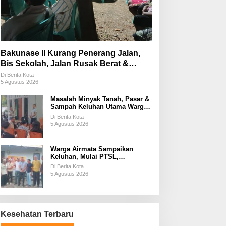
Bakunase II Kurang Penerang Jalan,
Bis Sekolah, Jalan Rusak Berat &
Susah Pupuk Subsidi
Di Berita Kota
5 Agustus 2026
Masalah Minyak Tanah, Pasar &
Sampah Keluhan Utama Warga
Airnona
Di Berita Kota
5 Agustus 2026
Warga Airmata Sampaikan
Keluhan, Mulai PTSL,
Ketersediaan Minyak Tanah &
Di Berita Kota
Lahan Pemakaman
5 Agustus 2026
Kesehatan Terbaru