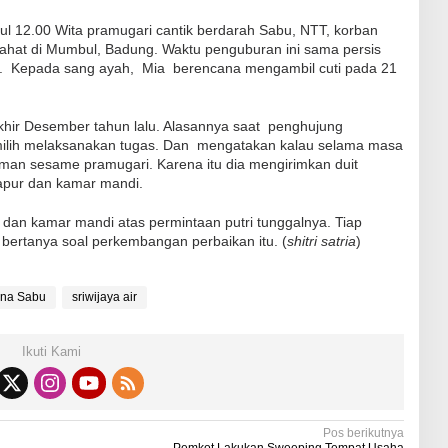
ul 12.00 Wita pramugari cantik berdarah Sabu, NTT, korban
g lahat di Mumbul, Badung. Waktu penguburan ini sama persis
. Kepada sang ayah, Mia berencana mengambil cuti pada 21
akhir Desember tahun lalu. Alasannya saat penghujung
milih melaksanakan tugas. Dan mengatakan kalau selama masa
eman sesame pramugari. Karena itu dia mengirimkan duit
apur dan kamar mandi.
 dan kamar mandi atas permintaan
putri tunggalnya. Tiap
bertanya soal perkembangan perbaikan itu. (
shitri satria
)
na Sabu
sriwijaya air
Ikuti Kami
Pos berikutnya
Pemkot Lakukan Sweeping Tempat Usaha