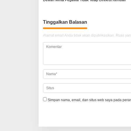
a
v
i
Tinggalkan Balasan
g
Alamat email Anda tidak akan dipublikasikan.
Ruas yan
a
s
i
p
o
s
Simpan nama, email, dan situs web saya pada peram