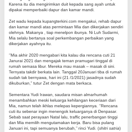
Karena itu dia mengirimkan duit kepada sang ayah untuk
dipakai memperbaiki dapur dan kamar mandi.
Zet wadu kepada kupangterkini.com mengakui, rehab dapur
dan kamar mandi atas permintaan Mia dan dikerjakan sendiri
olehnya. Makanya , tiap menelpon ibunya. Ni Luh Sudarmi,
Mia selalu bertanya soal perkembangan perbaikan yang
dikerjakan ayahnya itu.
‘’Mia akhir 2020 mengabari kita kalau dia rencana cuti 21
Janurai 2021 dan mengajak teman pramugari tinggal di
rumah semasa libur. Mereka mau masak – masak di sini.
Ternyata takdir berkata lain. Tanggal 20Januari tiba di rumah
sudah tak bernyawa, hari ini (21 /1/2021) jasadnya sudah
dikuburkan,” tutur Zet dengan mata berkaca.
Sementara Yudi Irawan, saudara misan almarhumah
menambahkan meski keluarga kehilangan keceriaan dari
Mia, namun telah ikhlas melepas kepergiannya. ‘’Rencana
cuti itu sebenar ingin menengok keluarganya di Denpasar.
Sebab saat perayaan Natal lalu, traffic penerbangan tinggi
dan Mia memilih mengutamakan kerja. Baru bisa pulang
Januari ini, tapi semuanya berubah,’’ rinci Yudi. (
shitri satria
)