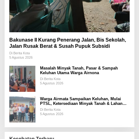
Bakunase II Kurang Penerang Jalan, Bis Sekolah,
Jalan Rusak Berat & Susah Pupuk Subsidi
Di Berita Kota
5 Agustus 2026
Masalah Minyak Tanah, Pasar & Sampah
Keluhan Utama Warga Airnona
Di Berita Kota
5 Agustus 2026
Warga Airmata Sampaikan Keluhan, Mulai
PTSL, Ketersediaan Minyak Tanah & Lahan
Pemakaman
Di Berita Kota
5 Agustus 2026
Kesehatan Terbaru