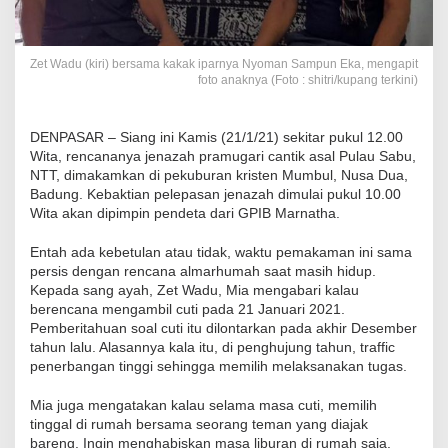
Zet Wadu (kiri) bersama kakak iparnya Nyoman Sampun Eka, mengapit
foto anaknya (Foto : shitri/kupang terkini)
DENPASAR – Siang ini Kamis (21/1/21) sekitar pukul 12.00
Wita, rencananya jenazah pramugari cantik asal Pulau Sabu,
NTT, dimakamkan di pekuburan kristen Mumbul, Nusa Dua,
Badung. Kebaktian pelepasan jenazah dimulai pukul 10.00
Wita akan dipimpin pendeta dari GPIB Marnatha.
Entah ada kebetulan atau tidak, waktu pemakaman ini sama
persis dengan rencana almarhumah saat masih hidup.
Kepada sang ayah, Zet Wadu, Mia mengabari kalau
berencana mengambil cuti pada 21 Januari 2021.
Pemberitahuan soal cuti itu dilontarkan pada akhir Desember
tahun lalu. Alasannya kala itu, di penghujung tahun, traffic
penerbangan tinggi sehingga memilih melaksanakan tugas.
Mia juga mengatakan kalau selama masa cuti, memilih
tinggal di rumah bersama seorang teman yang diajak
bareng. Ingin menghabiskan masa liburan di rumah saja.