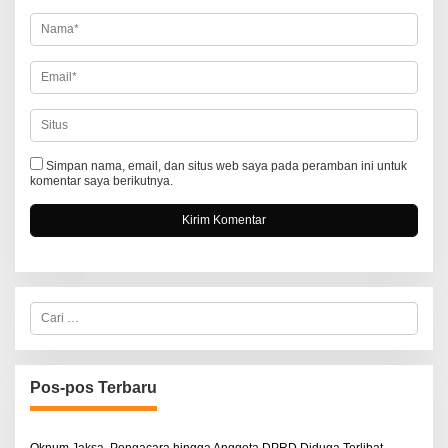
s
Simpan nama, email, dan situs web saya pada peramban ini untuk
komentar saya berikutnya.
C
a
r
i
u
n
Pos-pos Terbaru
t
u
k
:
Oknum Jaksa, Pengacara hingga Anggota DPRD Diduga Terlibat,