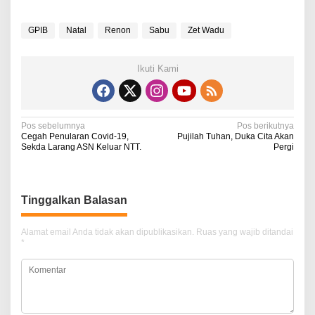
GPIB
Natal
Renon
Sabu
Zet Wadu
Ikuti Kami
N
Pos sebelumnya
Pos berikutnya
Cegah Penularan Covid-19,
Pujilah Tuhan, Duka Cita Akan
a
Sekda Larang ASN Keluar NTT.
Pergi
v
i
Tinggalkan Balasan
g
a
Alamat email Anda tidak akan dipublikasikan.
Ruas yang wajib ditandai
*
s
i
p
o