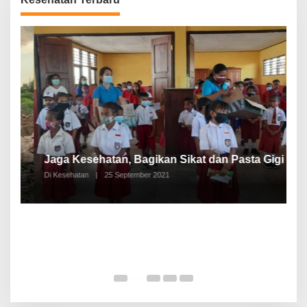
P
a
Jaga Kesehatan, Bagikan Sikat dan Pasta Gigi
A
Di Kesehatan
|
25 September 2021
Di