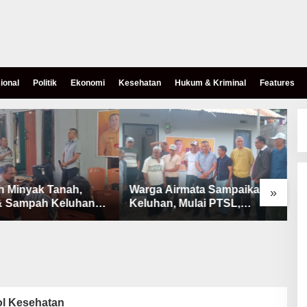
ional
Politik
Ekonomi
Kesehatan
Hukum & Kriminal
Features
h Minyak Tanah,
Warga Airmata Sampaikan
R
»
& Sampah Keluhan
Keluhan, Mulai PTSL,
B
Warga Airnona
Ketersediaan Minyak Tanah
u
& Lahan Pemakaman
ol Kesehatan