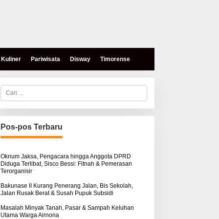
Kuliner
Pariwisata
Disway
Timorense
C
a
r
i
u
n
Pos-pos Terbaru
t
eses, Mokris Lay Salurkan
Aksi Damai di PN Kupang:
u
antuan Dana Pribadi
Keluarga Tuding Proses
k
ntuk Warga Airnona
Hukum Kasus Sebastian
:
Oknum Jaksa, Pengacara hingga Anggota DPRD
Diduga Terlibat, Sisco Bessi: Fitnah & Pemerasan
Bokol Sarat Rekayasa
Terorganisir
Bakunase II Kurang Penerang Jalan, Bis Sekolah,
Jalan Rusak Berat & Susah Pupuk Subsidi
Masalah Minyak Tanah, Pasar & Sampah Keluhan
Utama Warga Airnona