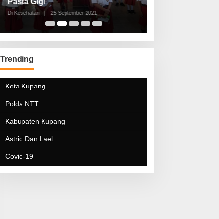
Pasta Gigi
Lebaran Lebih 
Di Kesehatan
|
25 September 2021
Di Kesehatan
|
5 Mei 20
Trending
Kota Kupang
Polda NTT
Kabupaten Kupang
Astrid Dan Lael
Covid-19