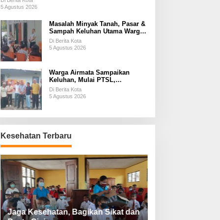
Di Berita Kota
5 Agustus 2026
Masalah Minyak Tanah, Pasar &
Sampah Keluhan Utama Warga
Airnona
Di Berita Kota
5 Agustus 2026
Warga Airmata Sampaikan
Keluhan, Mulai PTSL,
Ketersediaan Minyak Tanah &
Di Berita Kota
Lahan Pemakaman
5 Agustus 2026
Kesehatan Terbaru
Jaga Kesehatan, Bagikan Sikat dan
Perketat Protoko