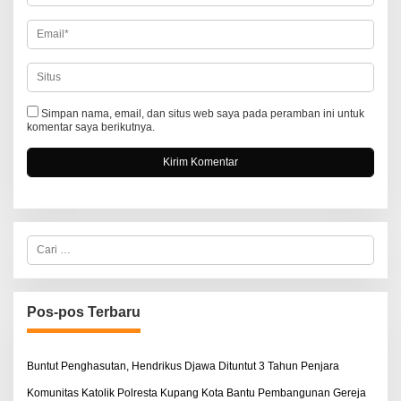
Simpan nama, email, dan situs web saya pada peramban ini untuk
komentar saya berikutnya.
C
a
r
i
u
n
Pos-pos Terbaru
t
u
k
:
Buntut Penghasutan, Hendrikus Djawa Dituntut 3 Tahun Penjara
Komunitas Katolik Polresta Kupang Kota Bantu Pembangunan Gereja