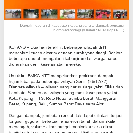
Daerah - daerah di kabupaten kupang yang terdampak bencana
hidrometeorologi (sumber : Pusdalops NTT)
KUPANG – Dua hari terakhir, beberapa wilayah di NTT
mengalami cuaca ekstrim dengan curah yang tinggi. Bahkan
beberapa daerah mengalami kebanjiran dan warga harus
diungsikan demi keselamatan mereka.
Untuk itu, BMKG NTT mengeluarkan prakiraan dampak
hujan lebat pada beberapa wilayah Senin (26/12/22).
Diantara wilayah – wilayah yang harus siaga yakni Sikka dan
Lembata. Sementara wilayah yang masuk waspada yakni
Kota Kupang, TTS, Rote Ndao, Sumba Barat, Manggarai
Barat, Kupang, Belu, Sumba Barat Daya serta Alor.
Dengan dampak, jembatan rendah tak dapat dilintasi, terjadi
longsor, guguran bebatuan atau erosi tanah dalam skala
menengah, volume aliran sungai meningkat serta aliran
banjir berbahaya yang mengganggu aktivitas masyarakat.