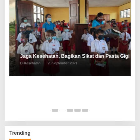
P
a
Jaga Kesehatan, Bagikan Sikat dan Pasta Gigi
A
Di Kesehatan
|
25 September 2021
Di
Trending