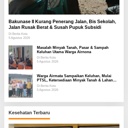
Bakunase II Kurang Penerang Jalan, Bis Sekolah,
Jalan Rusak Berat & Susah Pupuk Subsidi
Di Berita Kota
5 Agustus 2026
Masalah Minyak Tanah, Pasar & Sampah
Keluhan Utama Warga Airnona
Di Berita Kota
5 Agustus 2026
Warga Airmata Sampaikan Keluhan, Mulai
PTSL, Ketersediaan Minyak Tanah & Lahan
Pemakaman
Di Berita Kota
5 Agustus 2026
Kesehatan Terbaru