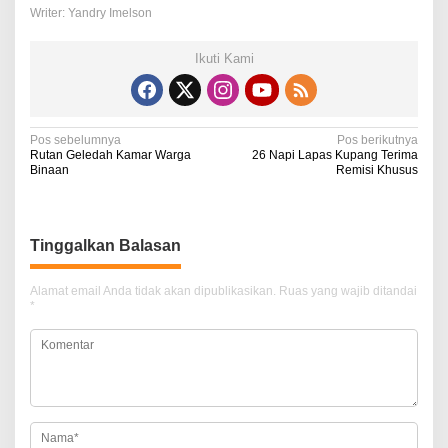
Writer: Yandry Imelson
Ikuti Kami
N
Pos sebelumnya
Pos berikutnya
Rutan Geledah Kamar Warga
26 Napi Lapas Kupang Terima
a
Binaan
Remisi Khusus
v
i
Tinggalkan Balasan
g
a
Alamat email Anda tidak akan dipublikasikan.
Ruas yang wajib ditandai
*
s
i
p
o
s