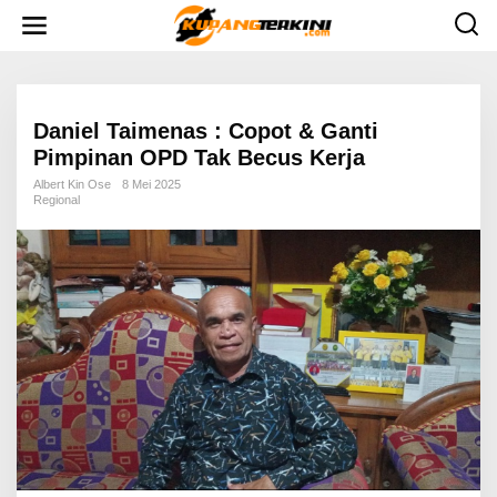
L
e
w
a
t
i
k
e
Daniel Taimenas : Copot & Ganti
k
Pimpinan OPD Tak Becus Kerja
o
n
Albert Kin Ose
8 Mei 2025
t
Regional
e
n