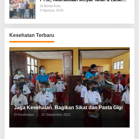
Pemakaman
Di Berita Kota
5 Agustus 2026
Kesehatan Terbaru
P
a
Jaga Kesehatan, Bagikan Sikat dan Pasta Gigi
A
Di Kesehatan
|
25 September 2021
Di