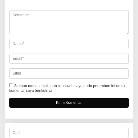
s
*
i
p
o
s
Simpan nama, email, dan situs web saya pada peramban ini untuk
komentar saya berikutnya.
C
a