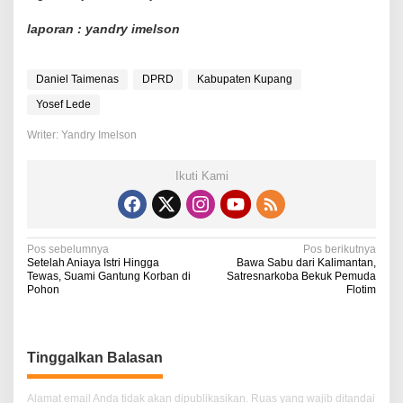
laporan : yandry imelson
Daniel Taimenas
DPRD
Kabupaten Kupang
Yosef Lede
Writer: Yandry Imelson
Ikuti Kami
N
Pos sebelumnya
Pos berikutnya
Setelah Aniaya Istri Hingga
Bawa Sabu dari Kalimantan,
a
Tewas, Suami Gantung Korban di
Satresnarkoba Bekuk Pemuda
Pohon
Flotim
v
i
g
Tinggalkan Balasan
a
Alamat email Anda tidak akan dipublikasikan.
Ruas yang wajib ditandai