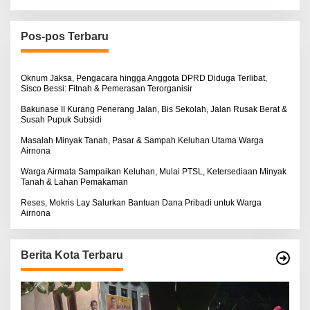
r
i
u
n
Pos-pos Terbaru
t
u
k
:
Oknum Jaksa, Pengacara hingga Anggota DPRD Diduga Terlibat,
Sisco Bessi: Fitnah & Pemerasan Terorganisir
Bakunase II Kurang Penerang Jalan, Bis Sekolah, Jalan Rusak Berat &
Susah Pupuk Subsidi
Masalah Minyak Tanah, Pasar & Sampah Keluhan Utama Warga
Airnona
Warga Airmata Sampaikan Keluhan, Mulai PTSL, Ketersediaan Minyak
Tanah & Lahan Pemakaman
Reses, Mokris Lay Salurkan Bantuan Dana Pribadi untuk Warga
Airnona
Berita Kota Terbaru