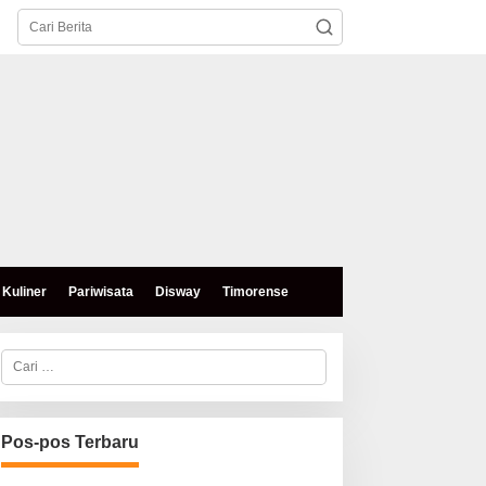
Kuliner
Pariwisata
Disway
Timorense
C
a
r
i
u
n
Pos-pos Terbaru
t
u