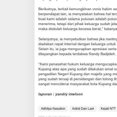
Berikutnya, terkait kemungkinan vonis hakim s
berpendapat lain, ia menyatakan bahwa hal te
buat kami adalah selama putusan adalah putus
menerima, tetapi dari pihak keluarga sudah je
maka disitulah keluarga kecewa berat,” katanya
Selanjutnya, ia menyebutkan bahwa jika nanti
diadakan rapat internal dengan keluarga untu
Selain itu, ia juga mengucapkan apresiasi sert
dilayangkan kepada terdakwa Randy Badjideh.
“Kami penasehat hukum keluarga mengucapkan a
Kupang atas apa yang sudah dilakukan amat sa
pengadilan Negeri Kupang dan majelis yang me
yang sudah tersaji di persidangan dan tolong 
sangat menciderai masyarakat kota Kupang dan
laporan : yandry imelson
Adhitya Nasution
Astrid Dan Lael
Kejati NTT