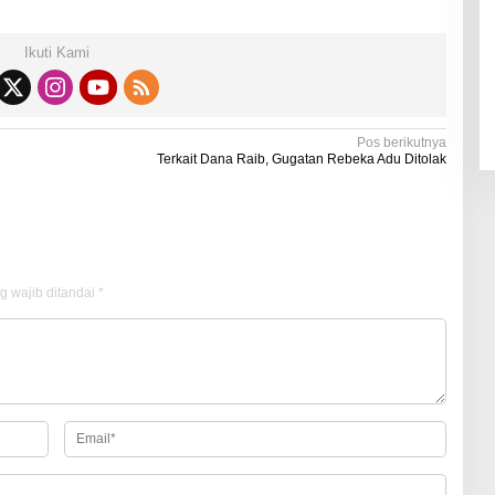
Ikuti Kami
Pos berikutnya
Terkait Dana Raib, Gugatan Rebeka Adu Ditolak
g wajib ditandai
*