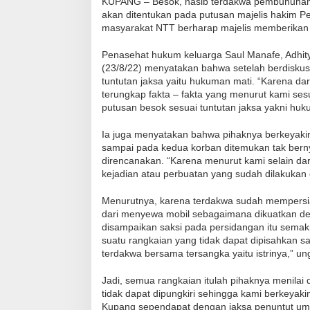
KUPANG – Besok, nasib terdakwa pembunuhan 
akan ditentukan pada putusan majelis hakim P
masyarakat NTT berharap majelis memberikan
Penasehat hukum keluarga Saul Manafe, Adhity
(23/8/22) menyatakan bahwa setelah berdisku
tuntutan jaksa yaitu hukuman mati. “Karena da
terungkap fakta – fakta yang menurut kami ses
putusan besok sesuai tuntutan jaksa yakni huku
Ia juga menyatakan bahwa pihaknya berkeyakin
sampai pada kedua korban ditemukan tak bern
direncanakan. “Karena menurut kami selain dar
kejadian atau perbuatan yang sudah dilakukan 
Menurutnya, karena terdakwa sudah mempersi
dari menyewa mobil sebagaimana dikuatkan den
disampaikan saksi pada persidangan itu sema
suatu rangkaian yang tidak dapat dipisahkan sa
terdakwa bersama tersangka yaitu istrinya,” un
Jadi, semua rangkaian itulah pihaknya menilai 
tidak dapat dipungkiri sehingga kami berkeyak
Kupang sependapat dengan jaksa penuntut um