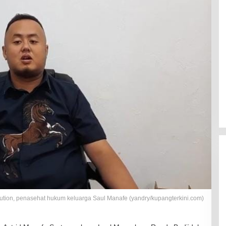
ution, penasehat hukum keluarga Saul Manafe (yandry/kupangterkini.com)