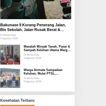
Bakunase II Kurang Penerang Jalan,
Bis Sekolah, Jalan Rusak Berat &
Susah Pupuk Subsidi
Di Berita Kota
5 Agustus 2026
Masalah Minyak Tanah, Pasar &
Sampah Keluhan Utama Warga
Airnona
Di Berita Kota
5 Agustus 2026
Warga Airmata Sampaikan
Keluhan, Mulai PTSL,
Ketersediaan Minyak Tanah &
Di Berita Kota
Lahan Pemakaman
5 Agustus 2026
Kesehatan Terbaru