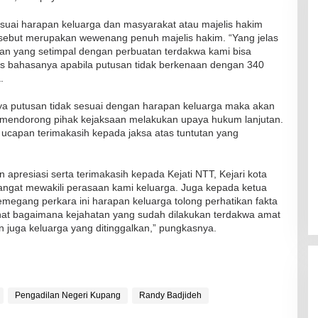
esuai harapan keluarga dan masyarakat atau majelis hakim
rsebut merupakan wewenang penuh majelis hakim. “Yang jelas
an yang setimpal dengan perbuatan terdakwa kami bisa
las bahasanya apabila putusan tidak berkenaan dengan 340
.
RSUD Naibonat Musnahkan Obat
nya putusan tidak sesuai dengan harapan keluarga maka akan
Kadaluarsa
k mendorong pihak kejaksaan melakukan upaya hukum lanjutan.
Di Kesehatan
|
19 Desember 2021
a ucapan terimakasih kepada jaksa atas tuntutan yang
presiasi serta terimakasih kepada Kejati NTT, Kejari kota
ngat mewakili perasaan kami keluarga. Juga kepada ketua
megang perkara ini harapan keluarga tolong perhatikan fakta
lihat bagaimana kejahatan yang sudah dilakukan terdakwa amat
 juga keluarga yang ditinggalkan,” pungkasnya.
Pengadilan Negeri Kupang
Randy Badjideh