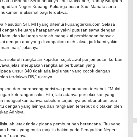
Astrid Manafe Serta anaknya Lael Maccabee, Randy Badjideh
engadilan Negeri Kupang. Keluarga besar Saul Manafe serta
 hukuman maksimal bagi terdakwa.
a Nasution SH, MH yang ditemui kupangterkini.com Selasa
si dengan keluarga harapannya yakni putusan sama dengan
ri kami dan keluarga setelah mengikuti persidangan banyak
uai dengan apa yang disampaikan oleh jaksa, jadi kami yakin
man mati,” jelasnya.
an seluruh rangkaian kejadian sejak awal penjemputan korban
yawa jelas merupakan rangkaian perbuatan yang
ipada unsur 340 tidak ada lagi unsur yang cocok dengan
oleh terdakwa RB,” ujarnya.
apkan dan merancang peristiwa pembunuhan tersebut. “Mulai
gan keterangan saksi Fitri, lalu adanya percekcokan yang
kin menguatkan bahwa sebelum terjadinya pembunuhan, ada
tu dengan yang lainnya dan rangkaian tersebut diciptakan oleh
gkap Adhitya.
disitulah letak tindak pidana pembunuhan berencana. “Itu yang
inan besok yang mulia majelis hakim pada Pengadilan Negeri
um,” ucapnya.