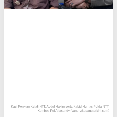
Kasi Penkum Kejati NTT, Abdul Hakim serta Kabid Humas Polda NTT,
Kombes Pol Ariasandy (yandry/kupangterkini.com)