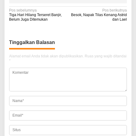
N
Pos sebelumnya
Pos berikutnya
Tiga Hari Hilang Terseret Banjir,
Besok, Napak Tilas Kenang Astrid
a
Belum Juga Ditemukan
dan Lael
v
i
Tinggalkan Balasan
g
a
Alamat email Anda tidak akan dipublikasikan.
Ruas yang wajib ditandai
*
s
i
p
o
s