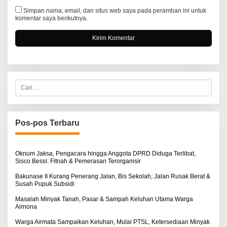
Simpan nama, email, dan situs web saya pada peramban ini untuk
komentar saya berikutnya.
C
a
r
i
u
n
Pos-pos Terbaru
t
u
k
:
Oknum Jaksa, Pengacara hingga Anggota DPRD Diduga Terlibat,
Sisco Bessi: Fitnah & Pemerasan Terorganisir
Bakunase II Kurang Penerang Jalan, Bis Sekolah, Jalan Rusak Berat &
Susah Pupuk Subsidi
Masalah Minyak Tanah, Pasar & Sampah Keluhan Utama Warga
Airnona
Warga Airmata Sampaikan Keluhan, Mulai PTSL, Ketersediaan Minyak