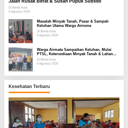
Jalan Rusak Berat & Susah Pupuk Subsidi
Di Berita Kota
5 Agustus 2026
Masalah Minyak Tanah, Pasar & Sampah
Keluhan Utama Warga Airnona
Di Berita Kota
5 Agustus 2026
Warga Airmata Sampaikan Keluhan, Mulai
PTSL, Ketersediaan Minyak Tanah & Lahan
Pemakaman
Di Berita Kota
5 Agustus 2026
Kesehatan Terbaru