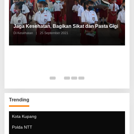
P
a
Jaga Kesehatan, Bagikan Sikat dan Pasta Gigi
A
Di Kesehatan
|
25 September 2021
Di
Trending
Kota Kupang
Polda NTT