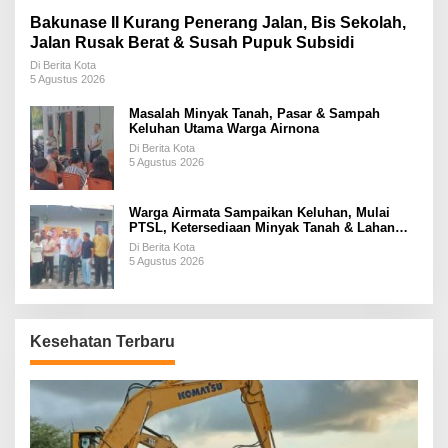
Bakunase II Kurang Penerang Jalan, Bis Sekolah,
Jalan Rusak Berat & Susah Pupuk Subsidi
Di Berita Kota
5 Agustus 2026
Masalah Minyak Tanah, Pasar & Sampah
Keluhan Utama Warga Airnona
Di Berita Kota
5 Agustus 2026
Warga Airmata Sampaikan Keluhan, Mulai
PTSL, Ketersediaan Minyak Tanah & Lahan
Pemakaman
Di Berita Kota
5 Agustus 2026
Kesehatan Terbaru