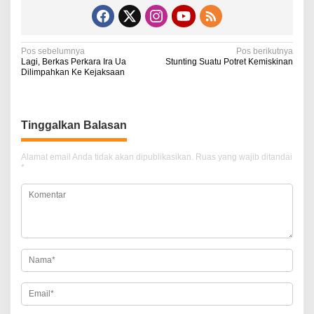
N
Pos sebelumnya
Pos berikutnya
Lagi, Berkas Perkara Ira Ua
Stunting Suatu Potret Kemiskinan
a
Dilimpahkan Ke Kejaksaan
v
i
Tinggalkan Balasan
g
a
Alamat email Anda tidak akan dipublikasikan.
Ruas yang wajib ditandai
*
s
i
p
o
s