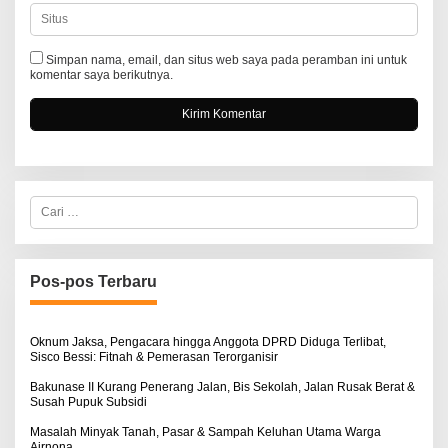
Simpan nama, email, dan situs web saya pada peramban ini untuk
komentar saya berikutnya.
C
a
r
i
u
n
Pos-pos Terbaru
t
u
k
:
Oknum Jaksa, Pengacara hingga Anggota DPRD Diduga Terlibat,
Sisco Bessi: Fitnah & Pemerasan Terorganisir
Bakunase II Kurang Penerang Jalan, Bis Sekolah, Jalan Rusak Berat &
Susah Pupuk Subsidi
Masalah Minyak Tanah, Pasar & Sampah Keluhan Utama Warga
Airnona