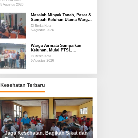
Di Berita Kota
5 Agustus 2026
Masalah Minyak Tanah, Pasar &
Sampah Keluhan Utama Warga
Airnona
Di Berita Kota
5 Agustus 2026
Warga Airmata Sampaikan
Keluhan, Mulai PTSL,
Ketersediaan Minyak Tanah &
Di Berita Kota
Lahan Pemakaman
5 Agustus 2026
Kesehatan Terbaru
Jaga Kesehatan, Bagikan Sikat dan
Perketat Protoko