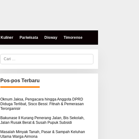
Kuliner
Pariwisata
Disway
Timorense
C
a
r
i
u
n
Pos-pos Terbaru
t
eses, Mokris Lay Salurkan
Aksi Damai di PN Kupang:
u
antuan Dana Pribadi
Keluarga Tuding Proses
k
ntuk Warga Airnona
Hukum Kasus Sebastian
:
Oknum Jaksa, Pengacara hingga Anggota DPRD
Diduga Terlibat, Sisco Bessi: Fitnah & Pemerasan
Bokol Sarat Rekayasa
Terorganisir
Bakunase II Kurang Penerang Jalan, Bis Sekolah,
Jalan Rusak Berat & Susah Pupuk Subsidi
Masalah Minyak Tanah, Pasar & Sampah Keluhan
Utama Warga Airnona