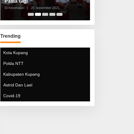
Pasta Gigi
Lebaran Lebih 
Di Kesehatan
|
25 September 2021
Di Kesehatan
|
5 Mei 20
Trending
Kota Kupang
Polda NTT
Kabupaten Kupang
Astrid Dan Lael
Covid-19