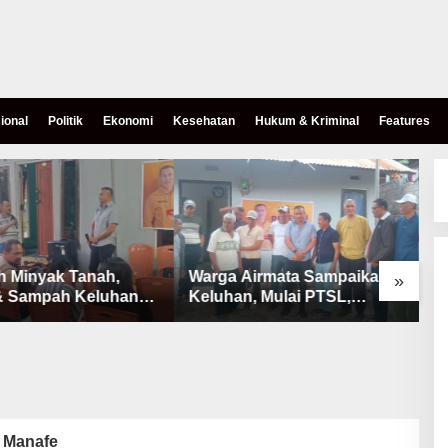
ional
Politik
Ekonomi
Kesehatan
Hukum & Kriminal
Features
h Minyak Tanah,
Warga Airmata Sampaikan
R
»
& Sampah Keluhan
Keluhan, Mulai PTSL,
B
Warga Airnona
Ketersediaan Minyak Tanah
u
& Lahan Pemakaman
 Manafe