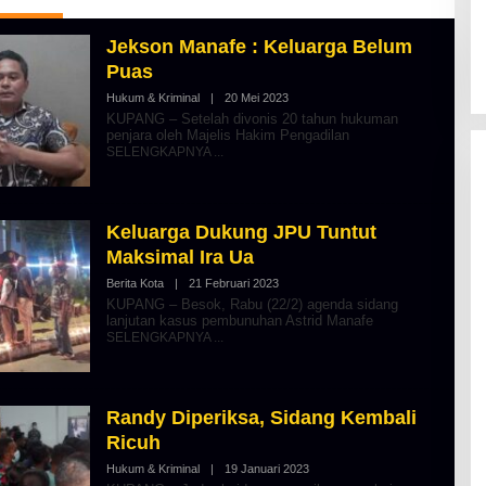
Jekson Manafe : Keluarga Belum
Puas
Hukum & Kriminal
|
20 Mei 2023
O
L
KUPANG – Setelah divonis 20 tahun hukuman
E
penjara oleh Majelis Hakim Pengadilan
H
SELENGKAPNYA
A
L
B
E
R
Keluarga Dukung JPU Tuntut
T
K
Maksimal Ira Ua
I
N
Berita Kota
|
21 Februari 2023
O
O
L
KUPANG – Besok, Rabu (22/2) agenda sidang
S
E
lanjutan kasus pembunuhan Astrid Manafe
E
H
SELENGKAPNYA
A
L
B
E
R
Randy Diperiksa, Sidang Kembali
T
K
Ricuh
I
N
Hukum & Kriminal
|
19 Januari 2023
O
O
L