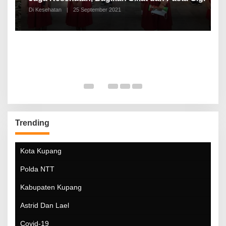
Di Kesehatan
|
25 September 2021
Di
Trending
Kota Kupang
Polda NTT
Kabupaten Kupang
Astrid Dan Lael
Covid-19