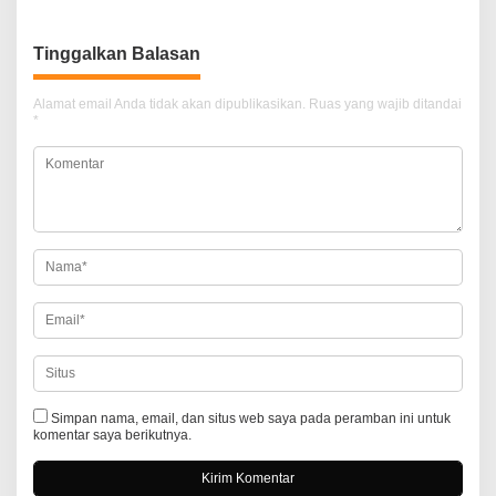
v
i
Tinggalkan Balasan
g
a
Alamat email Anda tidak akan dipublikasikan.
Ruas yang wajib ditandai
*
s
i
p
o
s
Simpan nama, email, dan situs web saya pada peramban ini untuk
komentar saya berikutnya.