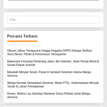
C
a
r
i
u
n
Pos-pos Terbaru
t
u
k
:
Oknum Jaksa, Pengacara hingga Anggota DPRD Diduga Terlibat,
Sisco Bessi: Fitnah & Pemerasan Terorganisir
Bakunase II Kurang Penerang Jalan, Bis Sekolah, Jalan Rusak Berat &
Susah Pupuk Subsidi
Masalah Minyak Tanah, Pasar & Sampah Keluhan Utama Warga
Airnona
Warga Airmata Sampaikan Keluhan, Mulai PTSL, Ketersediaan Minyak
Tanah & Lahan Pemakaman
Reses, Mokris Lay Salurkan Bantuan Dana Pribadi untuk Warga
Airnona