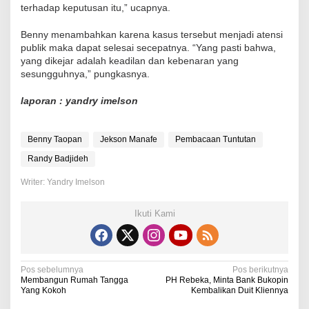
terhadap keputusan itu,” ucapnya.
Benny menambahkan karena kasus tersebut menjadi atensi
publik maka dapat selesai secepatnya. “Yang pasti bahwa,
yang dikejar adalah keadilan dan kebenaran yang
sesungguhnya,” pungkasnya.
laporan : yandry imelson
Benny Taopan
Jekson Manafe
Pembacaan Tuntutan
Randy Badjideh
Writer: Yandry Imelson
Ikuti Kami
N
Pos sebelumnya
Pos berikutnya
Membangun Rumah Tangga
PH Rebeka, Minta Bank Bukopin
a
Yang Kokoh
Kembalikan Duit Kliennya