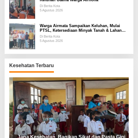
Di Berita Kota
5 Agustus 2026
Warga Airmata Sampaikan Keluhan, Mulai
PTSL, Ketersediaan Minyak Tanah & Lahan
Pemakaman
Di Berita Kota
5 Agustus 2026
Kesehatan Terbaru
P
a
Jaga Kesehatan, Bagikan Sikat dan Pasta Gigi
A