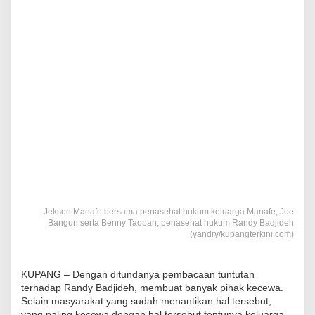
Jekson Manafe bersama penasehat hukum keluarga Manafe, Joe
Bangun serta Benny Taopan, penasehat hukum Randy Badjideh
(yandry/kupangterkini.com)
KUPANG – Dengan ditundanya pembacaan tuntutan
terhadap Randy Badjideh, membuat banyak pihak kecewa.
Selain masyarakat yang sudah menantikan hal tersebut,
yang paling kecewa dengan hal tersebut tentunya keluarga