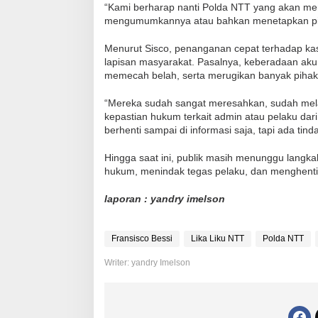
“Kami berharap nanti Polda NTT yang akan meri
mengumumkannya atau bahkan menetapkan pihak
Menurut Sisco, penanganan cepat terhadap kas
lapisan masyarakat. Pasalnya, keberadaan aku
memecah belah, serta merugikan banyak pihak
“Mereka sudah sangat meresahkan, sudah mela
kepastian hukum terkait admin atau pelaku dari 
berhenti sampai di informasi saja, tapi ada ti
Hingga saat ini, publik masih menunggu langk
hukum, menindak tegas pelaku, dan menghenti
laporan : yandry imelson
Fransisco Bessi
Lika Liku NTT
Polda NTT
Writer: yandry Imelson