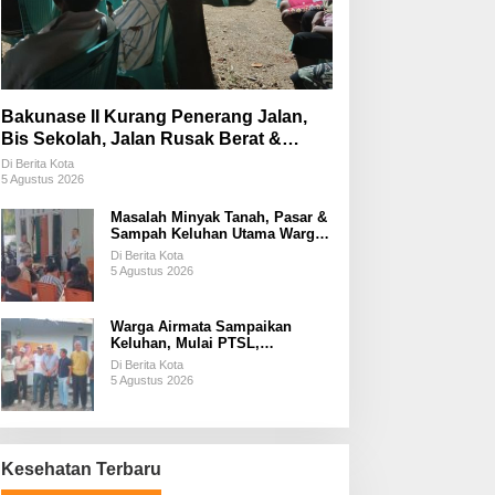
Bakunase II Kurang Penerang Jalan,
Bis Sekolah, Jalan Rusak Berat &
Susah Pupuk Subsidi
Di Berita Kota
5 Agustus 2026
Masalah Minyak Tanah, Pasar &
Sampah Keluhan Utama Warga
Airnona
Di Berita Kota
5 Agustus 2026
Warga Airmata Sampaikan
Keluhan, Mulai PTSL,
Ketersediaan Minyak Tanah &
Di Berita Kota
Lahan Pemakaman
5 Agustus 2026
Kesehatan Terbaru