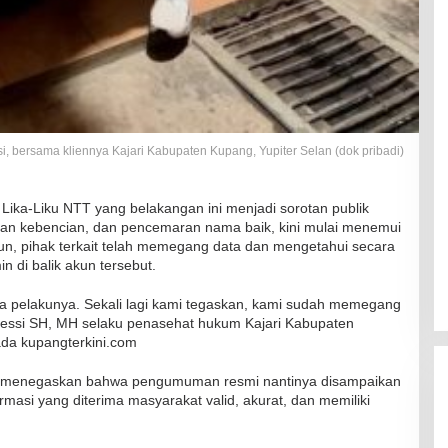
RSUD Naibonat Musnahkan Obat
Kadaluarsa
, bersama kliennya Kajari Kabupaten Kupang, Yupiter Selan (dok pribadi)
Di Kesehatan
|
19 Desember 2021
ika-Liku NTT yang belakangan ini menjadi sorotan publik
jaran kebencian, dan pencemaran nama baik, kini mulai menemui
mpun, pihak terkait telah memegang data dan mengetahui secara
in di balik akun tersebut.
para pelakunya. Sekali lagi kami tegaskan, kami sudah memegang
o Bessi SH, MH selaku penasehat hukum Kajari Kabupaten
ada kupangterkini.com
nya menegaskan bahwa pengumuman resmi nantinya disampaikan
masi yang diterima masyarakat valid, akurat, dan memiliki