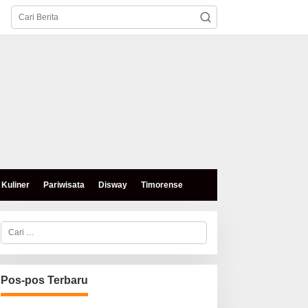
Kuliner
Pariwisata
Disway
Timorense
C
a
r
i
u
n
Pos-pos Terbaru
t
u