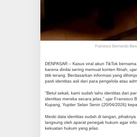
Fransisco Bernando Bessi
DENPASAR – Kasus viral akun TikTok bernama L
karena dinilai sering memuat konten fitnah, u
titik terang. Berdasarkan informasi yang dihi
pasti identitas asli dari para pengelola atau adm
“Betul sekali, kami sudah tahu identitas dari 
identitas mereka secara jelas,” ujar Fransisc
Kupang, Yupiter Selan Senin (20/04/2026) kep
Meski data identitas sudah di tangan, pihak
langsung oleh aparat penegak hukum agar infor
kekuatan hukum yang jelas.