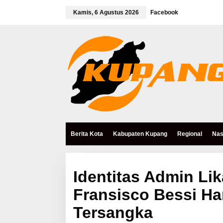
L
e
Kamis, 6 Agustus 2026
Facebook
w
a
t
i
k
e
k
o
n
t
e
n
Berita Kota
Kabupaten Kupang
Regional
Nas
Identitas Admin Lik
Fransisco Bessi Ha
Tersangka