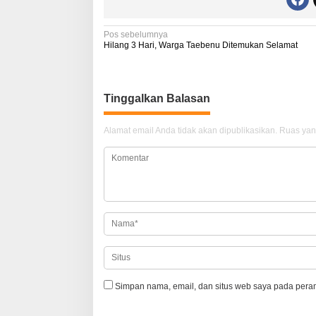
N
Pos sebelumnya
Hilang 3 Hari, Warga Taebenu Ditemukan Selamat
a
v
i
Tinggalkan Balasan
g
Alamat email Anda tidak akan dipublikasikan.
Ruas yan
a
s
i
p
o
s
Simpan nama, email, dan situs web saya pada peram