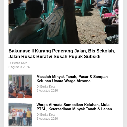
Bakunase II Kurang Penerang Jalan, Bis Sekolah,
Jalan Rusak Berat & Susah Pupuk Subsidi
Di Berita Kota
5 Agustus 2026
Masalah Minyak Tanah, Pasar & Sampah
Keluhan Utama Warga Airnona
Di Berita Kota
5 Agustus 2026
Warga Airmata Sampaikan Keluhan, Mulai
PTSL, Ketersediaan Minyak Tanah & Lahan
Pemakaman
Di Berita Kota
5 Agustus 2026