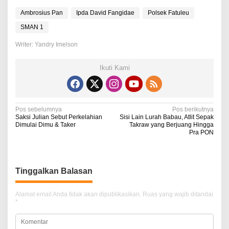
Ambrosius Pan
Ipda David Fangidae
Polsek Fatuleu
SMAN 1
Writer: Yandry Imelson
Ikuti Kami
N
Pos sebelumnya
Pos berikutnya
Saksi Julian Sebut Perkelahian
Sisi Lain Lurah Babau, Atlit Sepak
a
Dimulai Dimu & Taker
Takraw yang Berjuang Hingga
Pra PON
v
i
g
Tinggalkan Balasan
a
Alamat email Anda tidak akan dipublikasikan.
Ruas yang wajib ditandai
s
*
i
p