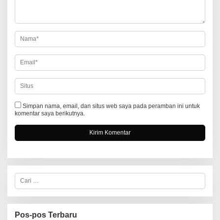
o
s
Simpan nama, email, dan situs web saya pada peramban ini untuk
komentar saya berikutnya.
C
a
r
i
u
n
Pos-pos Terbaru