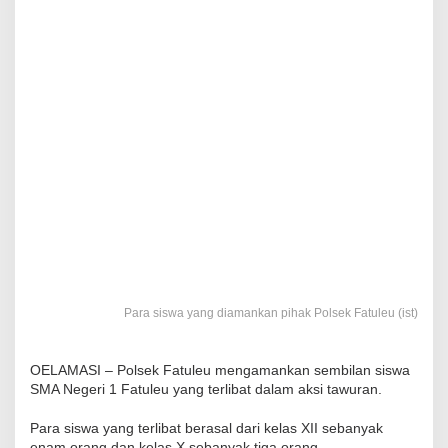
Para siswa yang diamankan pihak Polsek Fatuleu (ist)
OELAMASI – Polsek Fatuleu mengamankan sembilan siswa
SMA Negeri 1 Fatuleu yang terlibat dalam aksi tawuran.
Para siswa yang terlibat berasal dari kelas XII sebanyak
enam orang dan kelas X sebanyak tiga orang.