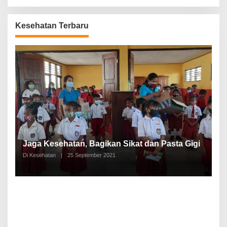
Kesehatan Terbaru
P
a
Jaga Kesehatan, Bagikan Sikat dan Pasta Gigi
A
Di Kesehatan
|
25 September 2021
Di