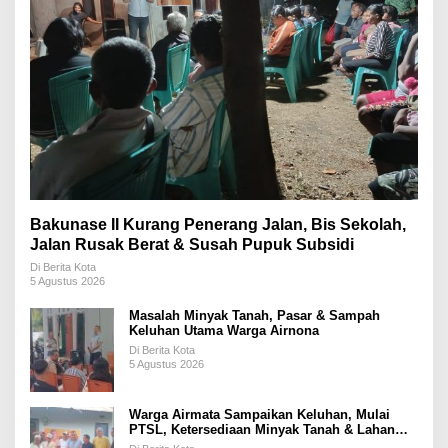
Bakunase II Kurang Penerang Jalan, Bis Sekolah,
Jalan Rusak Berat & Susah Pupuk Subsidi
Di Berita Kota
5 Agustus 2026
Masalah Minyak Tanah, Pasar & Sampah
Keluhan Utama Warga Airnona
Di Berita Kota
5 Agustus 2026
Warga Airmata Sampaikan Keluhan, Mulai
PTSL, Ketersediaan Minyak Tanah & Lahan
Pemakaman