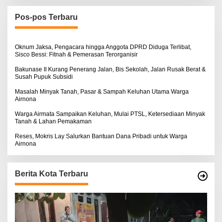
i
u
n
Pos-pos Terbaru
t
u
k
:
Oknum Jaksa, Pengacara hingga Anggota DPRD Diduga Terlibat,
Sisco Bessi: Fitnah & Pemerasan Terorganisir
Bakunase II Kurang Penerang Jalan, Bis Sekolah, Jalan Rusak Berat &
Susah Pupuk Subsidi
Masalah Minyak Tanah, Pasar & Sampah Keluhan Utama Warga
Airnona
Warga Airmata Sampaikan Keluhan, Mulai PTSL, Ketersediaan Minyak
Tanah & Lahan Pemakaman
Reses, Mokris Lay Salurkan Bantuan Dana Pribadi untuk Warga
Airnona
Berita Kota Terbaru