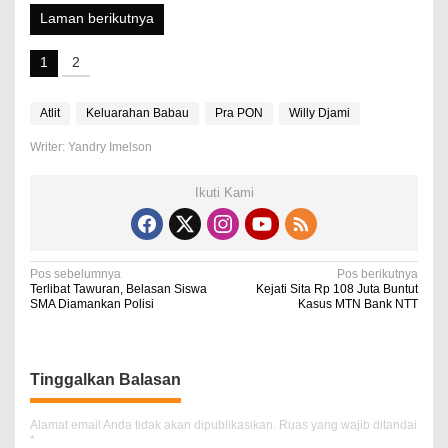
Laman berikutnya
1
2
Atlit
Keluarahan Babau
Pra PON
Willy Djami
Writer: Yandry Imelson
Ikuti Kami
N
Pos sebelumnya
Pos berikutnya
Terlibat Tawuran, Belasan Siswa
Kejati Sita Rp 108 Juta Buntut
a
SMA Diamankan Polisi
Kasus MTN Bank NTT
v
i
Tinggalkan Balasan
g
a
Alamat email Anda tidak akan dipublikasikan.
Ruas yang wajib ditandai
*