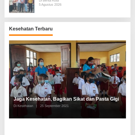
Di Berita Kota
5 Agustus 2026
Kesehatan Terbaru
P
a
Jaga Kesehatan, Bagikan Sikat dan Pasta Gigi
A
Di Kesehatan
|
25 September 2021
Di