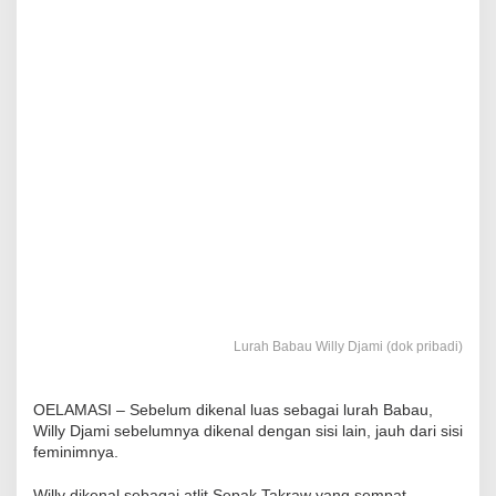
Lurah Babau Willy Djami (dok pribadi)
OELAMASI – Sebelum dikenal luas sebagai lurah Babau,
Willy Djami sebelumnya dikenal dengan sisi lain, jauh dari sisi
feminimnya.
Willy dikenal sebagai atlit Sepak Takraw yang sempat