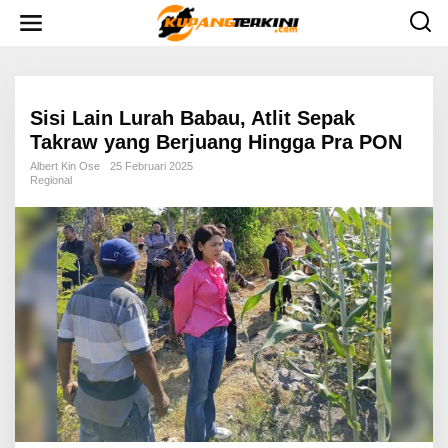
L
e
w
a
t
i
k
e
Sisi Lain Lurah Babau, Atlit Sepak
k
Takraw yang Berjuang Hingga Pra PON
o
n
Albert Kin Ose
25 Februari 2025
t
Regional
e
n