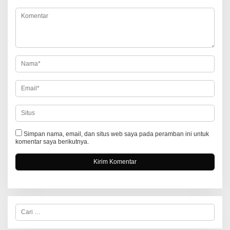
s
i
p
o
s
Simpan nama, email, dan situs web saya pada peramban ini untuk
komentar saya berikutnya.
C
a
r