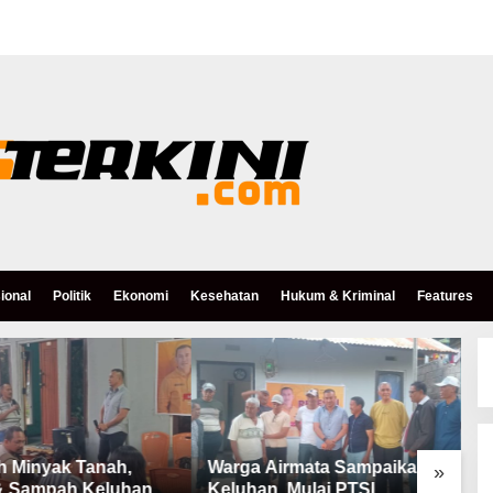
ional
Politik
Ekonomi
Kesehatan
Hukum & Kriminal
Features
h Minyak Tanah,
Warga Airmata Sampaikan
R
»
& Sampah Keluhan
Keluhan, Mulai PTSL,
B