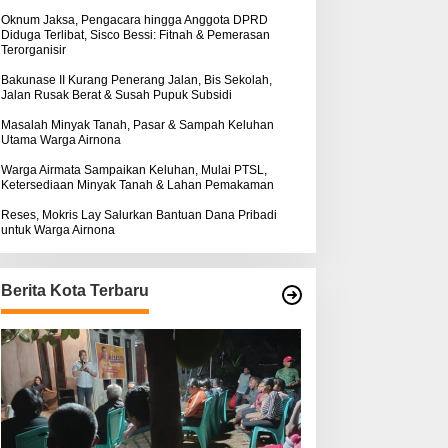
k
ntuk Warga Airnona
Hukum Kasus Sebastian
:
Oknum Jaksa, Pengacara hingga Anggota DPRD
Diduga Terlibat, Sisco Bessi: Fitnah & Pemerasan
Bokol Sarat Rekayasa
Terorganisir
Bakunase II Kurang Penerang Jalan, Bis Sekolah,
Jalan Rusak Berat & Susah Pupuk Subsidi
Masalah Minyak Tanah, Pasar & Sampah Keluhan
Utama Warga Airnona
Warga Airmata Sampaikan Keluhan, Mulai PTSL,
Ketersediaan Minyak Tanah & Lahan Pemakaman
Reses, Mokris Lay Salurkan Bantuan Dana Pribadi
untuk Warga Airnona
Berita Kota Terbaru