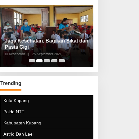
Jaga Kesehatan, Bagikan Sikat dan
Perketat Protoko
Pasta Gigi
Lebaran Lebih 
Di Kesehatan
|
25 September 2021
Di Kesehatan
|
5 Mei 20
Trending
Kota Kupang
Polda NTT
Kabupaten Kupang
Astrid Dan Lael