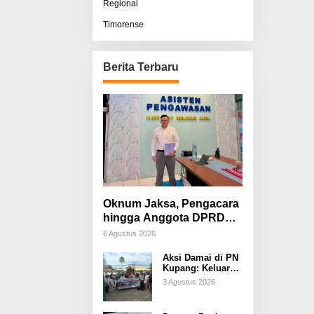
Regional
Timorense
Berita Terbaru
Oknum Jaksa, Pengacara
hingga Anggota DPRD
Diduga Terlibat, Sisco
6 Agustus 2026
Bessi: Fitnah &
Aksi Damai di PN
Pemerasan Terorganisir
Kupang: Keluarga
Tuding Proses
3 Agustus 2026
Hukum Kasus
Sebastian Bokol
Sarat Rekayasa