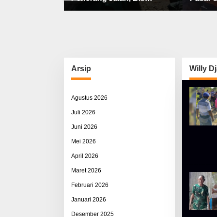
bat, Sisco
Sekolah, Jalan Rusak Berat
Utama 
ah & Pemerasan
& Susah Pupuk Subsidi
Arsip
Willy D
Agustus 2026
Juli 2026
Juni 2026
Mei 2026
April 2026
Maret 2026
Februari 2026
Januari 2026
Desember 2025