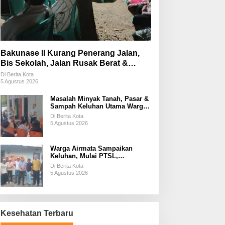
Bakunase II Kurang Penerang Jalan,
Bis Sekolah, Jalan Rusak Berat &
Susah Pupuk Subsidi
Di Berita Kota
5 Agustus 2026
Masalah Minyak Tanah, Pasar &
Sampah Keluhan Utama Warga
Airnona
Di Berita Kota
5 Agustus 2026
Warga Airmata Sampaikan
Keluhan, Mulai PTSL,
Ketersediaan Minyak Tanah &
Di Berita Kota
Lahan Pemakaman
5 Agustus 2026
Kesehatan Terbaru