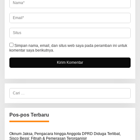
Simpan nama, email, dan situs web saya pada peramban ini untuk
komentar saya berikutnya.
C
a
r
i
u
n
Pos-pos Terbaru
t
u
k
:
Oknum Jaksa, Pengacara hingga Anggota DPRD Diduga Terlibat,
Sisco Bessi: Fitnah & Pemerasan Terorganisir