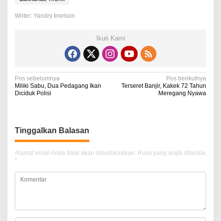
Writer: Yandry Imelson
Ikuti Kami
N
Pos sebelumnya
Pos berikutnya
Miliki Sabu, Dua Pedagang Ikan
Terseret Banjir, Kakek 72 Tahun
a
Diciduk Polisi
Meregang Nyawa
v
i
Tinggalkan Balasan
g
a
Alamat email Anda tidak akan dipublikasikan.
Ruas yang wajib ditandai
*
s
i
p
o
s