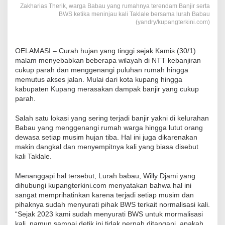
Zakharias Therik, warga Babau yang rumahnya terendam Banjir serta
BWS ketika meninjau kali Taklale bersama lurah Babau
(yandry/kupangterkini.com)
OELAMASI – Curah hujan yang tinggi sejak Kamis (30/1)
malam menyebabkan beberapa wilayah di NTT kebanjiran
cukup parah dan menggenangi puluhan rumah hingga
memutus akses jalan. Mulai dari kota kupang hingga
kabupaten Kupang merasakan dampak banjir yang cukup
parah.
Salah satu lokasi yang sering terjadi banjir yakni di kelurahan
Babau yang menggenangi rumah warga hingga lutut orang
dewasa setiap musim hujan tiba. Hal ini juga dikarenakan
makin dangkal dan menyempitnya kali yang biasa disebut
kali Taklale.
Menanggapi hal tersebut, Lurah babau, Willy Djami yang
dihubungi kupangterkini.com menyatakan bahwa hal ini
sangat memprihatinkan karena terjadi setiap musim dan
pihaknya sudah menyurati pihak BWS terkait normalisasi kali.
“Sejak 2023 kami sudah menyurati BWS untuk mormalisasi
kali, namun sampai detik ini tidak pernah ditangani, apakah