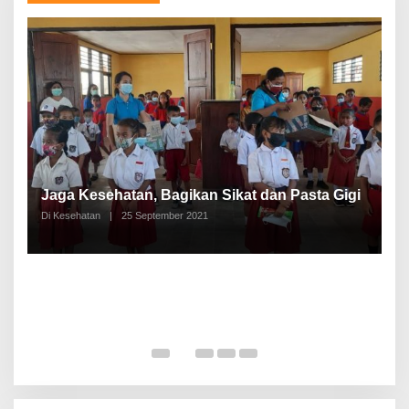
P
a
Jaga Kesehatan, Bagikan Sikat dan Pasta Gigi
A
Di Kesehatan
|
25 September 2021
Di