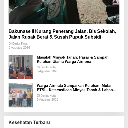
Bakunase II Kurang Penerang Jalan, Bis Sekolah,
Jalan Rusak Berat & Susah Pupuk Subsidi
Di Berita Kota
5 Agustus 2026
Masalah Minyak Tanah, Pasar & Sampah
Keluhan Utama Warga Airnona
Di Berita Kota
5 Agustus 2026
Warga Airmata Sampaikan Keluhan, Mulai
PTSL, Ketersediaan Minyak Tanah & Lahan
Pemakaman
Di Berita Kota
5 Agustus 2026
Kesehatan Terbaru