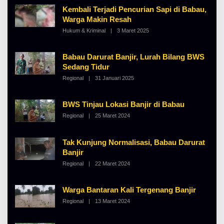
H
Kembali Terjadi Pencurian Sapi di Babau,
A
L
Warga Makin Resah
B
Hukum & Kriminal
|
3 Maret 2025
O
E
L
R
E
T
H
K
Babau Darurat Banjir, Lurah Bilang BWS
A
I
Sedang Tidur
L
N
B
O
Regional
|
31 Januari 2025
O
E
S
L
R
E
E
T
H
K
BWS Tinjau Lokasi Banjir di Babau
A
I
L
N
Regional
|
25 Maret 2024
O
B
O
L
E
S
E
R
E
H
T
Tak Kunjung Normalisasi, Babau Darurat
A
K
L
Banjir
I
B
N
Regional
|
22 Maret 2024
O
E
O
L
R
S
E
T
E
H
K
Warga Bantaran Kali Tergenang Banjir
A
I
L
N
Regional
|
13 Maret 2024
O
B
O
L
E
S
E
R
E
H