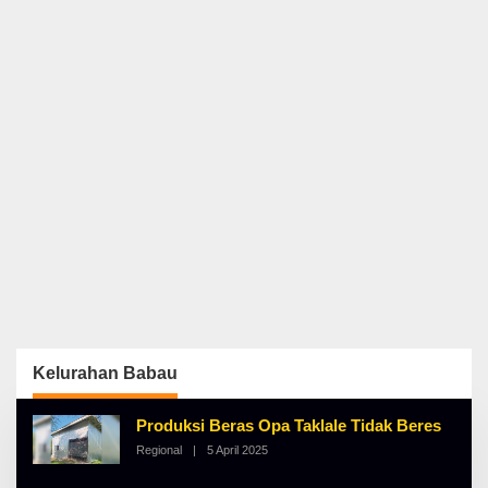
Kelurahan Babau
Produksi Beras Opa Taklale Tidak Beres
Regional
|
5 April 2025
O
L
E