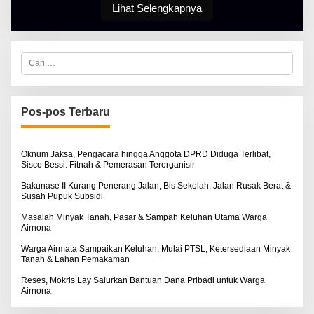
L
O
Lihat Selengkapnya
B
S
E
E
R
T
K
C
I
a
N
r
O
i
S
u
E
n
Pos-pos Terbaru
t
u
k
:
Oknum Jaksa, Pengacara hingga Anggota DPRD Diduga Terlibat,
Sisco Bessi: Fitnah & Pemerasan Terorganisir
Bakunase II Kurang Penerang Jalan, Bis Sekolah, Jalan Rusak Berat &
Susah Pupuk Subsidi
Masalah Minyak Tanah, Pasar & Sampah Keluhan Utama Warga
Airnona
Warga Airmata Sampaikan Keluhan, Mulai PTSL, Ketersediaan Minyak
Tanah & Lahan Pemakaman
Reses, Mokris Lay Salurkan Bantuan Dana Pribadi untuk Warga
Airnona