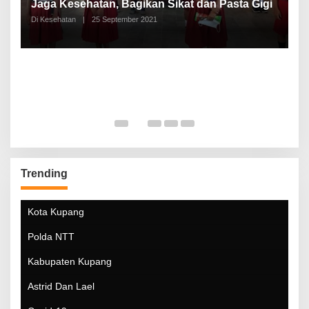
a
Jaga Kesehatan, Bagikan Sikat dan Pasta Gigi
A
Di Kesehatan
|
25 September 2021
Di
Trending
Kota Kupang
Polda NTT
Kabupaten Kupang
Astrid Dan Lael