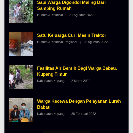
T
Sapi Warga Digondol Maling Dari
A
K
L
Samping Rumah
I
B
N
Hukum & Kriminal
|
31 Agustus 2022
O
E
O
L
R
S
E
T
E
H
K
A
I
Satu Keluarga Curi Mesin Traktor
L
N
B
O
Hukum & Kriminal
,
Regional
|
25 Agustus 2022
O
E
S
L
R
E
E
T
H
K
A
I
L
N
B
Fasilitas Air Bersih Bagi Warga Babau,
O
E
S
Kupang Timur
R
E
T
Kabupaten Kupang
|
2 Maret 2022
O
K
L
I
E
N
H
O
A
S
Warga Kecewa Dengan Pelayanan Lurah
L
E
B
Babau
E
Kabupaten Kupang
|
28 Februari 2022
O
R
L
T
E
K
H
I
A
N