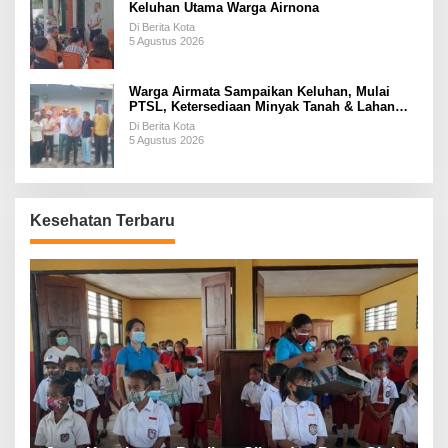
Keluhan Utama Warga Airnona
Di Berita Kota
5 Agustus 2026
Warga Airmata Sampaikan Keluhan, Mulai
PTSL, Ketersediaan Minyak Tanah & Lahan
Pemakaman
Di Berita Kota
5 Agustus 2026
Kesehatan Terbaru
P