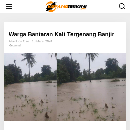
L
e
w
a
t
i
k
e
Warga Bantaran Kali Tergenang Banjir
k
o
Albert Kin Ose
13 Maret 2024
n
Regional
t
e
n