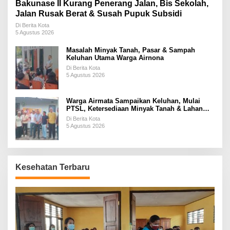
Bakunase II Kurang Penerang Jalan, Bis Sekolah,
Jalan Rusak Berat & Susah Pupuk Subsidi
Di Berita Kota
5 Agustus 2026
Masalah Minyak Tanah, Pasar & Sampah
Keluhan Utama Warga Airnona
Di Berita Kota
5 Agustus 2026
Warga Airmata Sampaikan Keluhan, Mulai
PTSL, Ketersediaan Minyak Tanah & Lahan
Pemakaman
Di Berita Kota
5 Agustus 2026
Kesehatan Terbaru