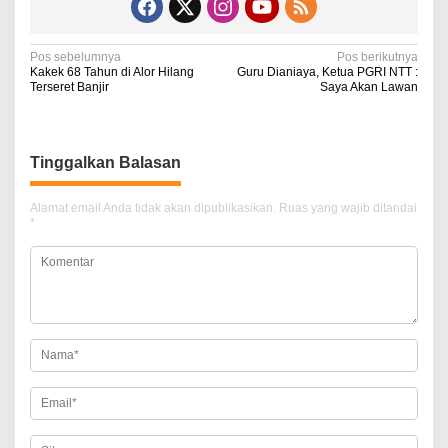
N
Pos sebelumnya
Pos berikutnya
Kakek 68 Tahun di Alor Hilang
Guru Dianiaya, Ketua PGRI NTT :
a
Terseret Banjir
Saya Akan Lawan
v
i
Tinggalkan Balasan
g
a
Alamat email Anda tidak akan dipublikasikan.
Ruas yang wajib ditandai
*
s
i
p
o
s