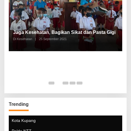
P
a
Jaga Kesehatan, Bagikan Sikat dan Pasta Gigi
A
Di Kesehatan
|
25 September 2021
Di
Trending
Kota Kupang