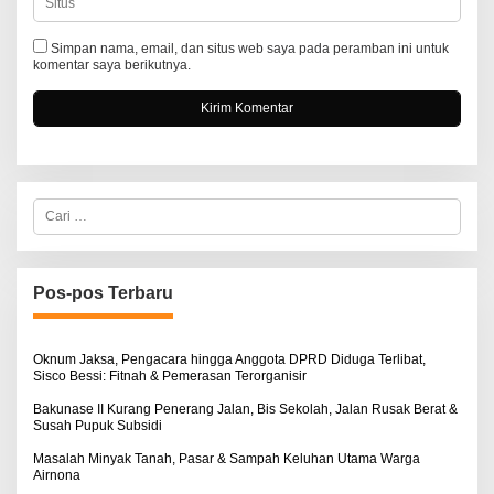
Simpan nama, email, dan situs web saya pada peramban ini untuk
komentar saya berikutnya.
C
a
r
i
u
n
Pos-pos Terbaru
t
u
k
:
Oknum Jaksa, Pengacara hingga Anggota DPRD Diduga Terlibat,
Sisco Bessi: Fitnah & Pemerasan Terorganisir
Bakunase II Kurang Penerang Jalan, Bis Sekolah, Jalan Rusak Berat &
Susah Pupuk Subsidi
Masalah Minyak Tanah, Pasar & Sampah Keluhan Utama Warga
Airnona