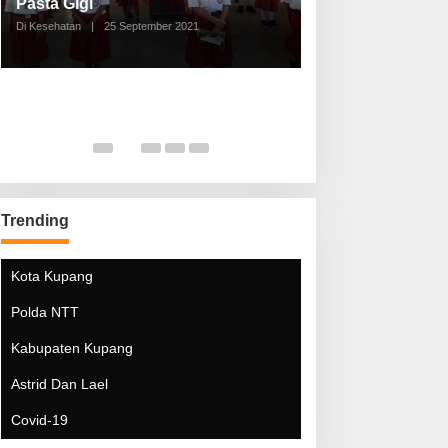
Pasta Gigi
Lebaran Lebih 
Di Kesehatan
|
25 September 2021
Di Kesehatan
|
5 Mei 20
Trending
Kota Kupang
Polda NTT
Kabupaten Kupang
Astrid Dan Lael
Covid-19