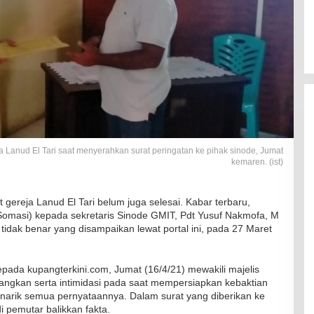
ja Lanud El Tari saat menyerahkan surat peringatan ke pihak sinode, Jumat
kemaren. (ist)
gereja Lanud El Tari belum juga selesai. Kabar terbaru,
(Somasi) kepada sekretaris Sinode GMIT, Pdt Yusuf Nakmofa, M
idak benar yang disampaikan lewat portal ini, pada 27 Maret
kepada kupangterkini.com, Jumat (16/4/21) mewakili majelis
ngkan serta intimidasi pada saat mempersiapkan kebaktian
narik semua pernyataannya. Dalam surat yang diberikan ke
 pemutar balikkan fakta.