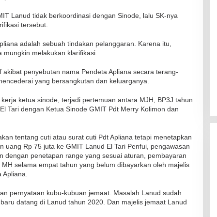
IT Lanud tidak berkoordinasi dengan Sinode, lalu SK-nya
ifikasi tersebut.
liana adalah sebuah tindakan pelanggaran. Karena itu,
mungkin melakukan klarifikasi.
akibat penyebutan nama Pendeta Apliana secara terang-
t mencederai yang bersangkutan dan keluarganya.
kerja ketua sinode, terjadi pertemuan antara MJH, BP3J tahun
El Tari dengan Ketua Sinode GMIT Pdt Merry Kolimon dan
an tentang cuti atau surat cuti Pdt Apliana tetapi menetapkan
n uang Rp 75 juta ke GMIT Lanud El Tari Penfui, pengawasan
n dengan penetapan range yang sesuai aturan, pembayaran
i, MH selama empat tahun yang belum dibayarkan oleh majelis
 Apliana.
gan pernyataan kubu-kubuan jemaat. Masalah Lanud sudah
 baru datang di Lanud tahun 2020. Dan majelis jemaat Lanud
RSUD Naibonat Musnahkan Obat