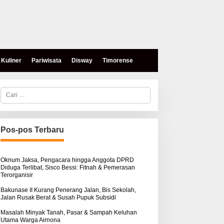
Kuliner
Pariwisata
Disway
Timorense
C
a
r
i
u
n
Pos-pos Terbaru
t
u
k
:
Oknum Jaksa, Pengacara hingga Anggota DPRD
Diduga Terlibat, Sisco Bessi: Fitnah & Pemerasan
Terorganisir
Bakunase II Kurang Penerang Jalan, Bis Sekolah,
Jalan Rusak Berat & Susah Pupuk Subsidi
Masalah Minyak Tanah, Pasar & Sampah Keluhan
Utama Warga Airnona