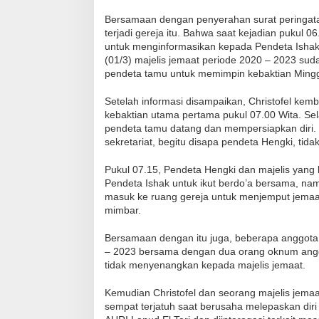
Bersamaan dengan penyerahan surat peringatan 
terjadi gereja itu. Bahwa saat kejadian pukul 0
untuk menginformasikan kepada Pendeta Ishak 
(01/3) majelis jemaat periode 2020 – 2023 
pendeta tamu untuk memimpin kebaktian Mingg
Setelah informasi disampaikan, Christofel kem
kebaktian utama pertama pukul 07.00 Wita. Se
pendeta tamu datang dan mempersiapkan diri. 
sekretariat, begitu disapa pendeta Hengki, ti
Pukul 07.15, Pendeta Hengki dan majelis yang
Pendeta Ishak untuk ikut berdo’a bersama, nam
masuk ke ruang gereja untuk menjemput jemaa
mimbar.
Bersamaan dengan itu juga, beberapa anggota
– 2023 bersama dengan dua orang oknum angg
tidak menyenangkan kepada majelis jemaat.
Kemudian Christofel dan seorang majelis jemaa
sempat terjatuh saat berusaha melepaskan dir