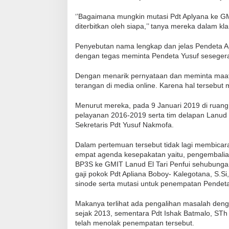
‘’Bagaimana mungkin mutasi Pdt Aplyana ke GM
diterbitkan oleh siapa,’’ tanya mereka dalam klar
Penyebutan nama lengkap dan jelas Pendeta Ap
dengan tegas meminta Pendeta Yusuf sesegera 
Dengan menarik pernyataan dan meminta maaf 
terangan di media online. Karena hal tersebu
Menurut mereka, pada 9 Januari 2019 di ruang 
pelayanan 2016-2019 serta tim delapan Lanud 
Sekretaris Pdt Yusuf Nakmofa.
Dalam pertemuan tersebut tidak lagi membicarak
empat agenda kesepakatan yaitu, pengembalia
BP3S ke GMIT Lanud El Tari Penfui sehubunga
gaji pokok Pdt Apliana Boboy- Kalegotana, S.S
sinode serta mutasi untuk penempatan Pendeta
Makanya terlihat ada pengalihan masalah den
sejak 2013, sementara Pdt Ishak Batmalo, STh
telah menolak penempatan tersebut.