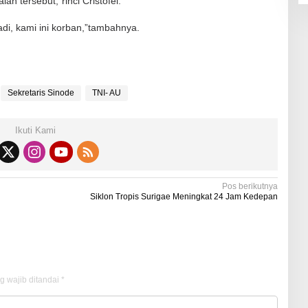
ah tersebut,”rinci Cristofel.
di, kami ini korban,”tambahnya.
Sekretaris Sinode
TNI- AU
Ikuti Kami
Pos berikutnya
Siklon Tropis Surigae Meningkat 24 Jam Kedepan
g wajib ditandai
*