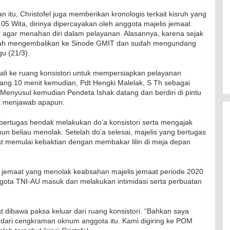
Kadaluarsa
itu, Christofel juga memberikan kronologis terkait kisruh yang
Di Kesehatan
|
19 Desember 2021
6.05 Wita, dirinya dipercayakan oleh anggota majelis jemaat
agar menahan diri dalam pelayanan. Alasannya, karena sejak
sudah mengembalikan ke Sinode GMIT dan sudah mengundang
u (21/3).
bali ke ruang konsistori untuk mempersiapkan pelayanan
lang 10 menit kemudian, Pdt Hengki Malelak, S Th sebagai
Menyusul kemudian Pendeta Ishak datang dan berdiri di pintu
dak menjawab apapun.
 bertugas hendak melakukan do’a konsistori serta mengajak
un beliau menolak. Setelah do’a selesai, majelis yang bertugas
t memulai kebaktian dengan membakar lilin di meja depan
 jemaat yang menolak keabsahan majelis jemaat periode 2020
ota TNI-AU masuk dan melakukan intimidasi serta perbuatan
t dibawa paksa keluar dari ruang konsistori. “Bahkan saya
i dari cengkraman oknum anggota itu. Kami digiring ke POM