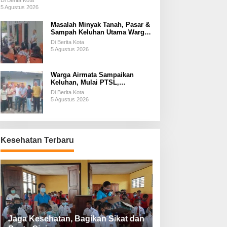
Di Berita Kota
5 Agustus 2026
Masalah Minyak Tanah, Pasar &
Sampah Keluhan Utama Warga
Airnona
Di Berita Kota
5 Agustus 2026
Warga Airmata Sampaikan
Keluhan, Mulai PTSL,
Ketersediaan Minyak Tanah &
Di Berita Kota
Lahan Pemakaman
5 Agustus 2026
Kesehatan Terbaru
Jaga Kesehatan, Bagikan Sikat dan
Perketat Protoko