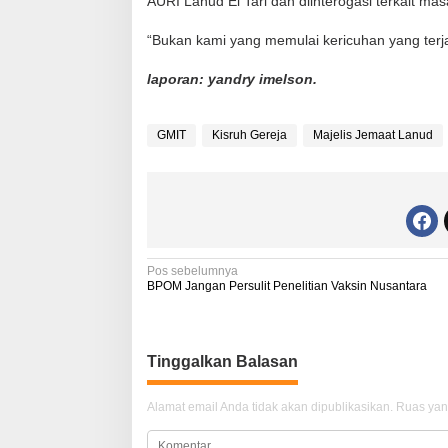
AURI Lanud El Tari dan diinterogasi terkait masal
“Bukan kami yang memulai kericuhan yang terja
laporan: yandry imelson.
GMIT
Kisruh Gereja
Majelis Jemaat Lanud
N
Pos sebelumnya
BPOM Jangan Persulit Penelitian Vaksin Nusantara
a
v
i
Tinggalkan Balasan
g
Alamat email Anda tidak akan dipublikasikan.
Ruas yan
a
s