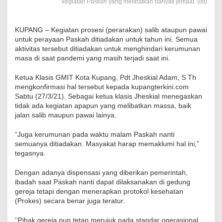
kegiatan Paskah yang melibatkan banyak jemaat. (ist)
KUPANG – Kegiatan prosesi (perarakan) salib ataupun pawai
untuk perayaan Paskah ditiadakan untuk tahun ini. Semua
aktivitas tersebut ditiadakan untuk menghindari kerumunan
masa di saat pandemi yang masih terjadi saat ini.
Ketua Klasis GMIT Kota Kupang, Pdt Jheskial Adam, S Th
mengkonfirmasi hal tersebut kepada kupangterkini.com
Sabtu (27/3/21). Sebagai ketua klasis Jheskial menegaskan
tidak ada kegiatan apapun yang melibatkan massa, baik
jalan salib maupun pawai lainya.
“Juga kerumunan pada waktu malam Paskah nanti
semuanya ditiadakan. Masyakat harap memaklumi hal ini,”
tegasnya.
Dengan adanya dispensasi yang diberikan pemerintah,
ibadah saat Paskah nanti dapat dilaksanakan di gedung
gereja tetapi dengan menerapkan protokol kesehatan
(Prokes) secara benar juga teratur.
‘’Pihak gereja pun tetap merujuk pada standar operasional