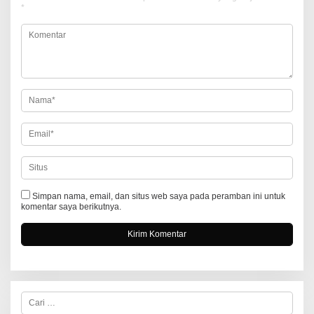
*
s
i
p
o
s
Simpan nama, email, dan situs web saya pada peramban ini untuk
komentar saya berikutnya.
C
a