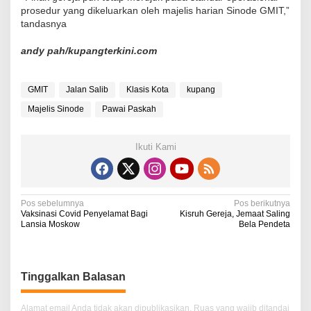
prosedur yang dikeluarkan oleh majelis harian Sinode GMIT,”
tandasnya
andy pah/kupangterkini.com
GMIT
Jalan Salib
Klasis Kota
kupang
Majelis Sinode
Pawai Paskah
Ikuti Kami
N
Pos sebelumnya
Pos berikutnya
Vaksinasi Covid Penyelamat Bagi
Kisruh Gereja, Jemaat Saling
a
Lansia Moskow
Bela Pendeta
v
i
Tinggalkan Balasan
g
a
Alamat email Anda tidak akan dipublikasikan.
Ruas yang wajib ditandai