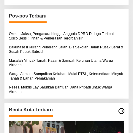
r
i
u
n
Pos-pos Terbaru
t
u
k
:
Oknum Jaksa, Pengacara hingga Anggota DPRD Diduga Terlibat,
Sisco Bessi: Fitnah & Pemerasan Terorganisir
Bakunase II Kurang Penerang Jalan, Bis Sekolah, Jalan Rusak Berat &
Susah Pupuk Subsidi
Masalah Minyak Tanah, Pasar & Sampah Keluhan Utama Warga
Airnona
Warga Airmata Sampaikan Keluhan, Mulai PTSL, Ketersediaan Minyak
Tanah & Lahan Pemakaman
Reses, Mokris Lay Salurkan Bantuan Dana Pribadi untuk Warga
Airnona
Berita Kota Terbaru