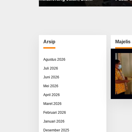
bat, Sisco
Sekolah, Jalan Rusak Berat
Utama 
ah & Pemerasan
& Susah Pupuk Subsidi
Arsip
Majelis
Agustus 2026
Juli 2026
Juni 2026
Mei 2026
April 2026
Maret 2026
Februari 2026
Januari 2026
Desember 2025