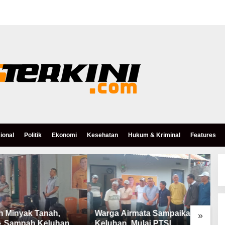
ional
Politik
Ekonomi
Kesehatan
Hukum & Kriminal
Features
h Minyak Tanah,
Warga Airmata Sampaikan
R
»
& Sampah Keluhan
Keluhan, Mulai PTSL,
B