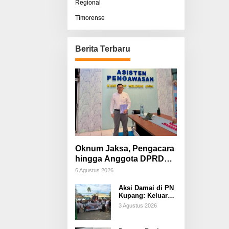
Regional
Timorense
Berita Terbaru
Oknum Jaksa, Pengacara
hingga Anggota DPRD
Diduga Terlibat, Sisco
6 Agustus 2026
Bessi: Fitnah &
Aksi Damai di PN
Pemerasan Terorganisir
Kupang: Keluarga
Tuding Proses
3 Agustus 2026
Hukum Kasus
Sebastian Bokol
Sarat Rekayasa