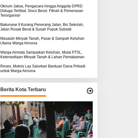
k
ntuk Warga Airnona
Hukum Kasus Sebastian
:
Oknum Jaksa, Pengacara hingga Anggota DPRD
Diduga Terlibat, Sisco Bessi: Fitnah & Pemerasan
Bokol Sarat Rekayasa
Terorganisir
Bakunase II Kurang Penerang Jalan, Bis Sekolah,
Jalan Rusak Berat & Susah Pupuk Subsidi
Masalah Minyak Tanah, Pasar & Sampah Keluhan
Utama Warga Airnona
Warga Airmata Sampaikan Keluhan, Mulai PTSL,
Ketersediaan Minyak Tanah & Lahan Pemakaman
Reses, Mokris Lay Salurkan Bantuan Dana Pribadi
untuk Warga Airnona
Berita Kota Terbaru