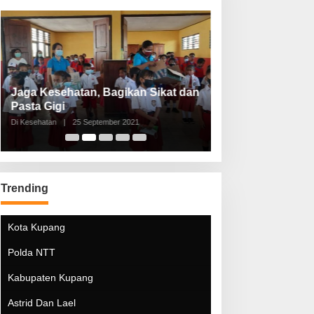
Jaga Kesehatan, Bagikan Sikat dan
Perketat Protoko
Pasta Gigi
Lebaran Lebih 
Di Kesehatan
|
25 September 2021
Di Kesehatan
|
5 Mei 20
Trending
Kota Kupang
Polda NTT
Kabupaten Kupang
Astrid Dan Lael