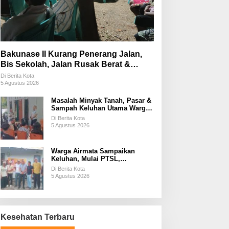
Bakunase II Kurang Penerang Jalan,
Bis Sekolah, Jalan Rusak Berat &
Susah Pupuk Subsidi
Di Berita Kota
5 Agustus 2026
Masalah Minyak Tanah, Pasar &
Sampah Keluhan Utama Warga
Airnona
Di Berita Kota
5 Agustus 2026
Warga Airmata Sampaikan
Keluhan, Mulai PTSL,
Ketersediaan Minyak Tanah &
Di Berita Kota
Lahan Pemakaman
5 Agustus 2026
Kesehatan Terbaru