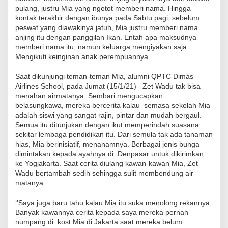
pulang, justru Mia yang ngotot memberi nama. Hingga
kontak terakhir dengan ibunya pada Sabtu pagi, sebelum
peswat yang diawakinya jatuh, Mia justru memberi nama
anjing itu dengan panggilan Ikan. Entah apa maksudnya
memberi nama itu, namun keluarga mengiyakan saja.
Mengikuti keinginan anak perempuannya.
Saat dikunjungi teman-teman Mia, alumni QPTC Dimas
Airlines School, pada Jumat (15/1/21) Zet Wadu tak bisa
menahan airmatanya. Sembari mengucapkan
belasungkawa, mereka bercerita kalau semasa sekolah Mia
adalah siswi yang sangat rajin, pintar dan mudah bergaul.
Semua itu ditunjukan dengan ikut memperindah suasana
sekitar lembaga pendidikan itu. Dari semula tak ada tanaman
hias, Mia berinisiatif, menanamnya. Berbagai jenis bunga
dimintakan kepada ayahnya di Denpasar untuk dikirimkan
ke Yogjakarta. Saat cerita diulang kawan-kawan Mia, Zet
Wadu bertambah sedih sehingga sulit membendung air
matanya.
‘’Saya juga baru tahu kalau Mia itu suka menolong rekannya.
Banyak kawannya cerita kepada saya mereka pernah
numpang di kost Mia di Jakarta saat mereka belum