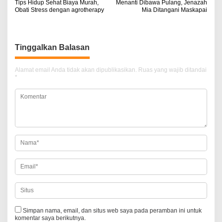
Tips Hidup Sehat Biaya Murah,
Menanti Dibawa Pulang, Jenazah
a
Obati Stress dengan agrotherapy
Mia Ditangani Maskapai
v
i
Tinggalkan Balasan
g
a
Alamat email Anda tidak akan dipublikasikan.
Ruas yang wajib ditandai
*
s
i
p
o
s
Simpan nama, email, dan situs web saya pada peramban ini untuk
komentar saya berikutnya.