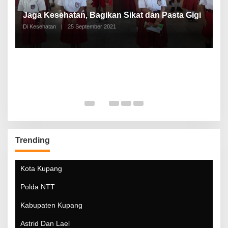
P
a
Jaga Kesehatan, Bagikan Sikat dan Pasta Gigi
A
Di Kesehatan
|
25 September 2021
Di
Trending
Kota Kupang
Polda NTT
Kabupaten Kupang
Astrid Dan Lael