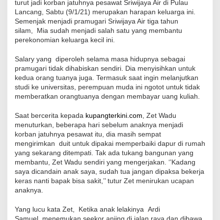
turut jadi korban jatuhnya pesawat Sriwijaya Air di Pulau
Lancang, Sabtu (9/1/21) merupakan harapan keluarga ini.
Semenjak menjadi pramugari Sriwijaya Air tiga tahun
silam, Mia sudah menjadi salah satu yang membantu
perekonomian keluarga kecil ini.
Salary yang diperoleh selama masa hidupnya sebagai
pramugari tidak dihabiskan sendiri. Dia menyisihkan untuk
kedua orang tuanya juga. Termasuk saat ingin melanjutkan
studi ke universitas, perempuan muda ini ngotot untuk tidak
memberatkan orangtuanya dengan membayar uang kuliah.
Saat bercerita kepada
kupangterkini.com
, Zet Wadu
menuturkan, beberapa hari sebelum anaknya menjadi
korban jatuhnya pesawat itu, dia masih sempat
mengirimkan duit untuk dipakai memperbaiki dapur di rumah
yang sekarang ditempati. Tak ada tukang bangunan yang
membantu, Zet Wadu sendiri yang mengerjakan. ‘’Kadang
saya dicandain anak saya, sudah tua jangan dipaksa bekerja
keras nanti bapak bisa sakit,’’ tutur Zet menirukan ucapan
anaknya.
Yang lucu kata Zet, Ketika anak lelakinya Ardi
Samuel menemukan seekor anjing di jalan raya dan dibawa