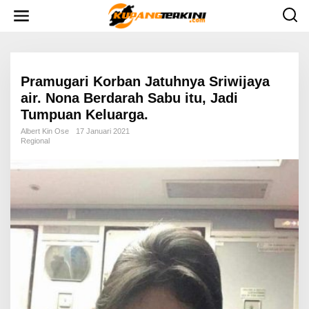
L
e
w
a
t
i
k
e
Pramugari Korban Jatuhnya Sriwijaya
k
air. Nona Berdarah Sabu itu, Jadi
o
n
Tumpuan Keluarga.
t
e
Albert Kin Ose
17 Januari 2021
n
Regional