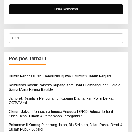
C
a
r
i
u
n
Pos-pos Terbaru
t
u
k
:
Buntut Penghasutan, Hendrikus Djawa Dituntut 3 Tahun Penjara
Komunitas Katolik Polresta Kupang Kota Bantu Pembangunan Gereja
Santa Maria Fatima Batakte
Jambret, Residivis Pencurian di Kupang Diamankan Polisi Berkat
CCTV Viral
Oknum Jaksa, Pengacara hingga Anggota DPRD Diduga Terlibat,
Sisco Bessi: Fitnah & Pemerasan Terorganisir
Bakunase II Kurang Penerang Jalan, Bis Sekolah, Jalan Rusak Berat &
Susah Pupuk Subsidi