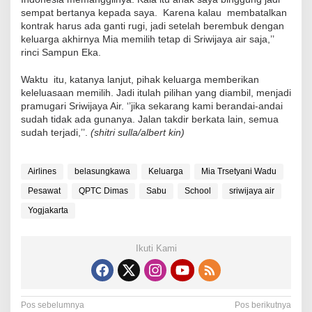
sempat bertanya kepada saya. Karena kalau membatalkan
kontrak harus ada ganti rugi, jadi setelah berembuk dengan
keluarga akhirnya Mia memilih tetap di Sriwijaya air saja,’’
rinci Sampun Eka.
Waktu itu, katanya lanjut, pihak keluarga memberikan
keleluasaan memilih. Jadi itulah pilihan yang diambil, menjadi
pramugari Sriwijaya Air. ‘’jika sekarang kami berandai-andai
sudah tidak ada gunanya. Jalan takdir berkata lain, semua
sudah terjadi,’’.
(shitri sulla/albert kin)
Airlines
belasungkawa
Keluarga
Mia Trsetyani Wadu
Pesawat
QPTC Dimas
Sabu
School
sriwijaya air
Yogjakarta
Ikuti Kami
N
Pos sebelumnya
Pos berikutnya