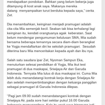
mendapatkan pondokan. Bahkan yang belum bekerja juga
ditampung di kost anak saya. Makanya mereka
datang menyampaikan turut berduka kepada saya,’’ cerita
Zet.
Dia menambahkan, keinginan menjadi pramugari adalah
cita-cita Mia semenjak kecil. Seakan tak bisa terhalangi lagi
keinginan itu, kendati orangtuanya agak keberatan. Saat
belum mendengar pengumuman kelulusan SMA, Mia sudah
bersama beberapa temannya secara diam-diam berangkat
ke Yogja mendaftarkan diri ke sekolah pramugari. Sesudah
diterima baru Mia menceritakan kepada ayah dan ibu nya.
Salah satu saudara ipar Zet, Nyoman Sampun Eka,
menuturkan selesai pendidikan di Yogja, Mia ikut test
pramugari di dua maskapai, Sriwijaya Air dan Garuda
Indonesia. Ternyata Mia lulus di dua maskapai ini. Cuma Mia
lebih dulu menandatangi kontrak kerja dengan Sriwijaya Air
dan setelah mempertimbangkan dengan keluarga panggilan
sebagai pramugari di Garuda Indonesia dilepas.
‘’Pagi jam 09.00 sudah menandatangani kontrak dengan
Sriwijaya Air, pada sore hari sekitar pukul 16.00 Garuda
Indonesia memanggilnya. Kala itu anak saya binggung jadi