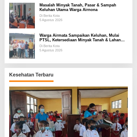
Masalah Minyak Tanah, Pasar & Sampah
Keluhan Utama Warga Airnona
Di Berita Kota
5 Agustus 2026
Warga Airmata Sampaikan Keluhan, Mulai
PTSL, Ketersediaan Minyak Tanah & Lahan
Pemakaman
Di Berita Kota
5 Agustus 2026
Kesehatan Terbaru