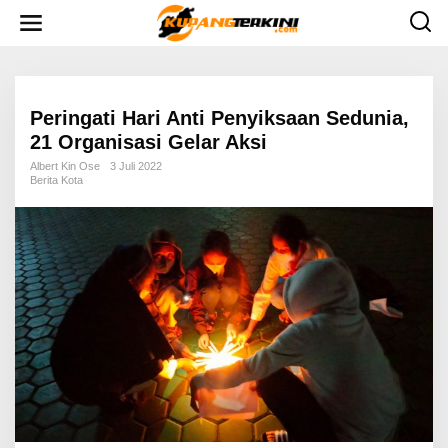
L
e
w
a
t
i
k
e
Peringati Hari Anti Penyiksaan Sedunia,
k
21 Organisasi Gelar Aksi
o
n
Albert Kin Ose
3 Juli 2022
t
Berita Kota
e
n