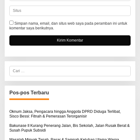
Simpan nama, email, dan situs web saya pada peramban ini untuk
komentar saya berikutnya.
C
a
r
i
u
n
Pos-pos Terbaru
t
u
k
:
Oknum Jaksa, Pengacara hingga Anggota DPRD Diduga Terlibat,
Sisco Bessi: Fitnah & Pemerasan Terorganisir
Bakunase II Kurang Penerang Jalan, Bis Sekolah, Jalan Rusak Berat &
Susah Pupuk Subsidi
Masalah Minyak Tanah, Pasar & Sampah Keluhan Utama Warga