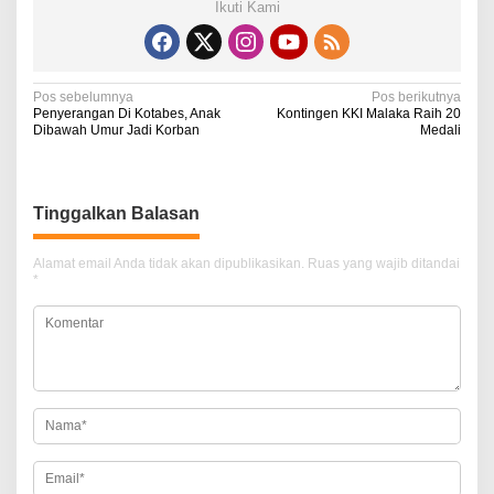
Ikuti Kami
N
Pos sebelumnya
Pos berikutnya
Penyerangan Di Kotabes, Anak
Kontingen KKI Malaka Raih 20
a
Dibawah Umur Jadi Korban
Medali
v
i
Tinggalkan Balasan
g
a
Alamat email Anda tidak akan dipublikasikan.
Ruas yang wajib ditandai
*
s
i
p
o
s