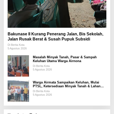
Bakunase II Kurang Penerang Jalan, Bis Sekolah,
Jalan Rusak Berat & Susah Pupuk Subsidi
Di Berita Kota
5 Agustus 2026
Masalah Minyak Tanah, Pasar & Sampah
Keluhan Utama Warga Airnona
Di Berita Kota
5 Agustus 2026
Warga Airmata Sampaikan Keluhan, Mulai
PTSL, Ketersediaan Minyak Tanah & Lahan
Pemakaman
Di Berita Kota
5 Agustus 2026