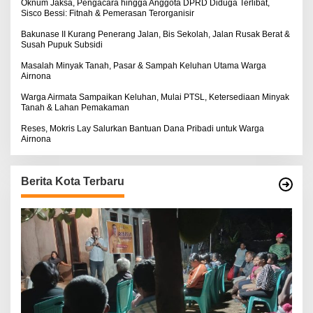
:
Oknum Jaksa, Pengacara hingga Anggota DPRD Diduga Terlibat,
Sisco Bessi: Fitnah & Pemerasan Terorganisir
Bakunase II Kurang Penerang Jalan, Bis Sekolah, Jalan Rusak Berat &
Susah Pupuk Subsidi
Masalah Minyak Tanah, Pasar & Sampah Keluhan Utama Warga
Airnona
Warga Airmata Sampaikan Keluhan, Mulai PTSL, Ketersediaan Minyak
Tanah & Lahan Pemakaman
Reses, Mokris Lay Salurkan Bantuan Dana Pribadi untuk Warga
Airnona
Berita Kota Terbaru