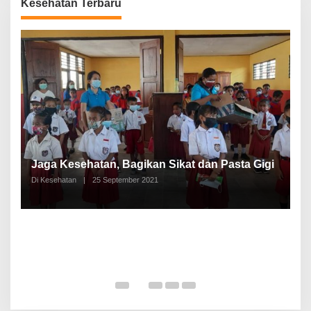
Kesehatan Terbaru
P
a
Jaga Kesehatan, Bagikan Sikat dan Pasta Gigi
A
Di Kesehatan
|
25 September 2021
Di