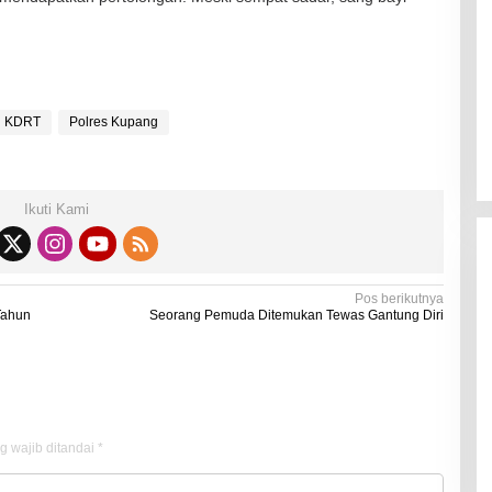
Kadaluarsa
Di Kesehatan
|
19 Desember 2021
KDRT
Polres Kupang
Ikuti Kami
Pos berikutnya
Tahun
Seorang Pemuda Ditemukan Tewas Gantung Diri
g wajib ditandai
*