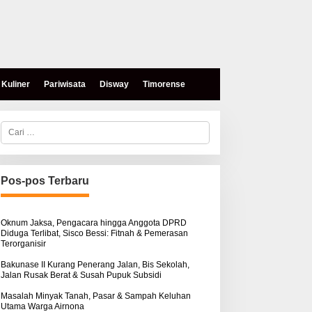
Kuliner
Pariwisata
Disway
Timorense
C
a
r
i
u
n
Pos-pos Terbaru
t
u
k
:
Oknum Jaksa, Pengacara hingga Anggota DPRD
Diduga Terlibat, Sisco Bessi: Fitnah & Pemerasan
Terorganisir
Bakunase II Kurang Penerang Jalan, Bis Sekolah,
Jalan Rusak Berat & Susah Pupuk Subsidi
Masalah Minyak Tanah, Pasar & Sampah Keluhan
Utama Warga Airnona