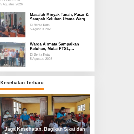
Di Berita Kota
5 Agustus 2026
Masalah Minyak Tanah, Pasar &
Sampah Keluhan Utama Warga
Airnona
Di Berita Kota
5 Agustus 2026
Warga Airmata Sampaikan
Keluhan, Mulai PTSL,
Ketersediaan Minyak Tanah &
Di Berita Kota
Lahan Pemakaman
5 Agustus 2026
Kesehatan Terbaru
Jaga Kesehatan, Bagikan Sikat dan
Perketat Protoko