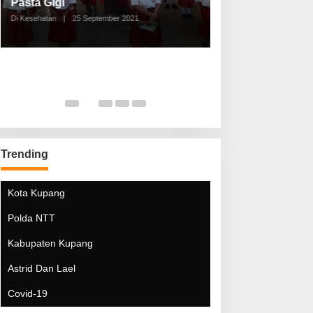
Pasta Gigi
Lebaran Lebih 
Di Kesehatan
|
25 September 2021
Di Kesehatan
|
5 Mei 20
Trending
Kota Kupang
Polda NTT
Kabupaten Kupang
Astrid Dan Lael
Covid-19