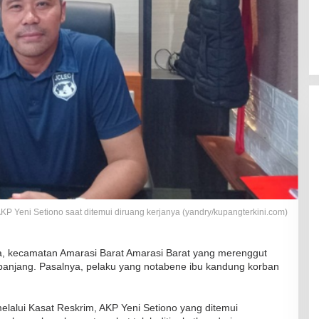
KP Yeni Setiono saat ditemui diruang kerjanya (yandry/kupangterkini.com)
a, kecamatan Amarasi Barat Amarasi Barat yang merenggut
 panjang. Pasalnya, pelaku yang notabene ibu kandung korban
alui Kasat Reskrim, AKP Yeni Setiono yang ditemui