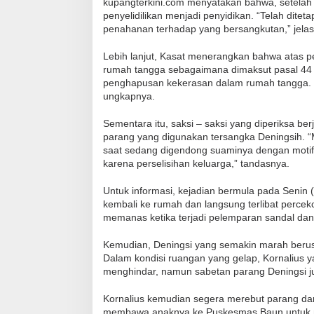
kupangterkini.com menyatakan bahwa, setelah ge
penyelidilikan menjadi penyidikan. “Telah dite
penahanan terhadap yang bersangkutan,” jelas
Lebih lanjut, Kasat menerangkan bahwa atas p
rumah tangga sebagaimana dimaksut pasal 44 
penghapusan kekerasan dalam rumah tangga. 
ungkapnya.
Sementara itu, saksi – saksi yang diperiksa b
parang yang digunakan tersangka Deningsih. 
saat sedang digendong suaminya dengan motif
karena perselisihan keluarga,” tandasnya.
Untuk informasi, kejadian bermula pada Senin (
kembali ke rumah dan langsung terlibat perce
memanas ketika terjadi pelemparan sandal dan
Kemudian, Deningsi yang semakin marah beru
Dalam kondisi ruangan yang gelap, Kornalius
menghindar, namun sabetan parang Deningsi ju
Kornalius kemudian segera merebut parang da
membawa anaknya ke Puskesmas Baun untuk me