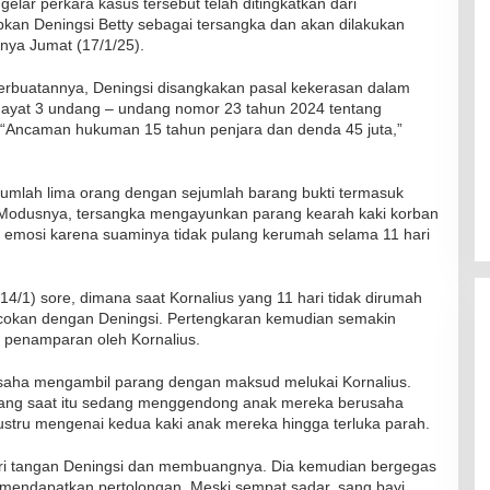
lar perkara kasus tersebut telah ditingkatkan dari
tapkan Deningsi Betty sebagai tersangka dan akan dilakukan
nya Jumat (17/1/25).
erbuatannya, Deningsi disangkakan pasal kekerasan dalam
ayat 3 undang – undang nomor 23 tahun 2024 tentang
“Ancaman hukuman 15 tahun penjara dan denda 45 juta,”
erjumlah lima orang dengan sejumlah barang bukti termasuk
“Modusnya, tersangka mengayunkan parang kearah kaki korban
 emosi karena suaminya tidak pulang kerumah selama 11 hari
14/1) sore, dimana saat Kornalius yang 11 hari tidak dirumah
kcokan dengan Deningsi. Pertengkaran kemudian semakin
 penamparan oleh Kornalius.
saha mengambil parang dengan maksud melukai Kornalius.
 yang saat itu sedang menggendong anak mereka berusaha
stru mengenai kedua kaki anak mereka hingga terluka parah.
ri tangan Deningsi dan membuangnya. Dia kemudian bergegas
RSUD Naibonat Musnahkan Obat
ndapatkan pertolongan. Meski sempat sadar, sang bayi