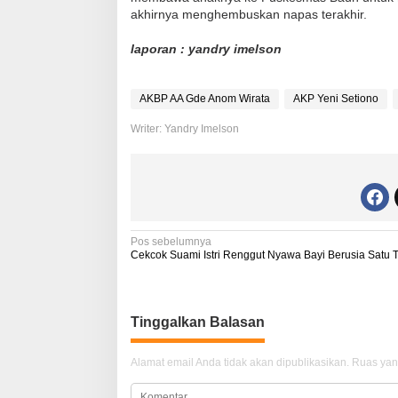
akhirnya menghembuskan napas terakhir.
laporan : yandry imelson
AKBP AA Gde Anom Wirata
AKP Yeni Setiono
Writer: Yandry Imelson
N
Pos sebelumnya
Cekcok Suami Istri Renggut Nyawa Bayi Berusia Satu 
a
v
i
Tinggalkan Balasan
g
Alamat email Anda tidak akan dipublikasikan.
Ruas yan
a
s