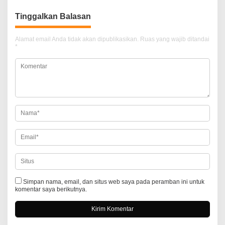
i
Tinggalkan Balasan
g
a
Alamat email Anda tidak akan dipublikasikan.
Ruas yang wajib ditandai
*
s
i
p
o
s
Simpan nama, email, dan situs web saya pada peramban ini untuk
komentar saya berikutnya.