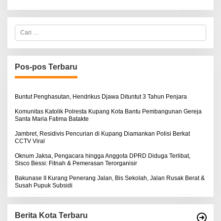
C
a
r
i
u
n
Pos-pos Terbaru
t
u
k
:
Buntut Penghasutan, Hendrikus Djawa Dituntut 3 Tahun Penjara
Komunitas Katolik Polresta Kupang Kota Bantu Pembangunan Gereja
Santa Maria Fatima Batakte
Jambret, Residivis Pencurian di Kupang Diamankan Polisi Berkat
CCTV Viral
Oknum Jaksa, Pengacara hingga Anggota DPRD Diduga Terlibat,
Sisco Bessi: Fitnah & Pemerasan Terorganisir
Bakunase II Kurang Penerang Jalan, Bis Sekolah, Jalan Rusak Berat &
Susah Pupuk Subsidi
Berita Kota Terbaru