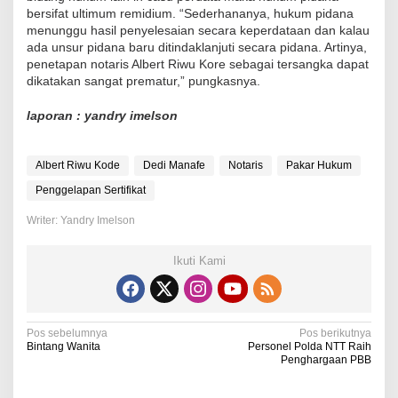
bersifat ultimum remidium. “Sederhananya, hukum pidana
menunggu hasil penyelesaian secara keperdataan dan kalau
ada unsur pidana baru ditindaklanjuti secara pidana. Artinya,
penetapan notaris Albert Riwu Kore sebagai tersangka dapat
dikatakan sangat prematur,” pungkasnya.
laporan : yandry imelson
Albert Riwu Kode
Dedi Manafe
Notaris
Pakar Hukum
Penggelapan Sertifikat
Writer: Yandry Imelson
Ikuti Kami
N
Pos sebelumnya
Pos berikutnya
Bintang Wanita
Personel Polda NTT Raih
a
Penghargaan PBB
v