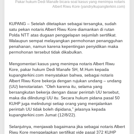
Pakar hukum Dedi Manafe bicara soal kasus yang menimpa notaris
Albert Riwu Kore (yandry/kupangterkini.com)
KUPANG – Setelah ditetapkan sebagai tersangka, sudah
satu pekan notaris Albert Riwu Kore diamankan di rutan
Polda NTT atas dugaan penggelapan sejumlah sertifikat.
Walaupun sempat melayangkan permohonan penangguhan
penahanan, namun karena kepentingan penyidikan maka
permohonan tersebut tidak dikabulkan.
Mengomentari kasus yang menimpa notaris Albert Riwu
Kore, pakar hukum Dedi Manafe SH, M.Hum kepada
kupangterkini.com menyatakan bahwa, sebagai notaris
Albert Riwu Kore bekerja dengan rujukan undang – undang
(UU) kenotariatan. “Oleh karena itu, selama yang
bersangkutan bekerja dengan dasar perintah UU tersebut,
maka dia dilindungi UU itu. Secara hukum pidana pasal 50
KUHP juga melindungi setiap orang yang menjalankan
perintah UU tidak boleh dipidana,” jelasnya kepada
kupangterkini.com Jumat (12/8/22).
Selanjutnya, menjawab bagaimana jika sebagai notaris Albert
Riwu Kore menggelapkan sertifikat vide pasal 372 KUHP