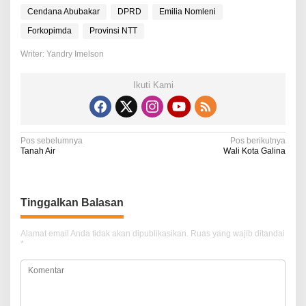
Cendana Abubakar
DPRD
Emilia Nomleni
Forkopimda
Provinsi NTT
Writer: Yandry Imelson
Ikuti Kami
N
Pos sebelumnya
Pos berikutnya
Tanah Air
Wali Kota Galina
a
v
i
Tinggalkan Balasan
g
Alamat email Anda tidak akan dipublikasikan.
Ruas yang wajib ditandai
a
*
s
i
p