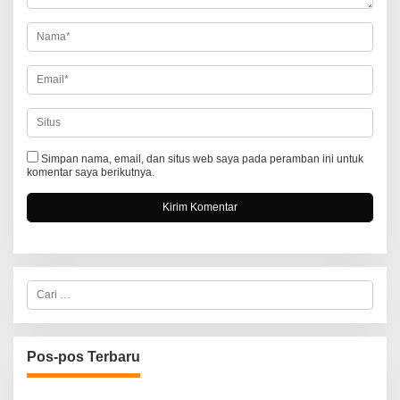
o
s
Simpan nama, email, dan situs web saya pada peramban ini untuk
komentar saya berikutnya.
C
a
r
i
u
n
Pos-pos Terbaru
t
u
k