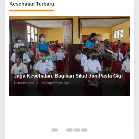
Kesehatan Terbaru
P
a
Jaga Kesehatan, Bagikan Sikat dan Pasta Gigi
A
Di Kesehatan
|
25 September 2021
Di