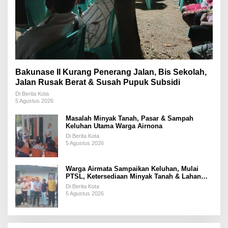
Bakunase II Kurang Penerang Jalan, Bis Sekolah,
Jalan Rusak Berat & Susah Pupuk Subsidi
Di Berita Kota
5 Agustus 2026
Masalah Minyak Tanah, Pasar & Sampah
Keluhan Utama Warga Airnona
Di Berita Kota
5 Agustus 2026
Warga Airmata Sampaikan Keluhan, Mulai
PTSL, Ketersediaan Minyak Tanah & Lahan
Pemakaman
Di Berita Kota
5 Agustus 2026