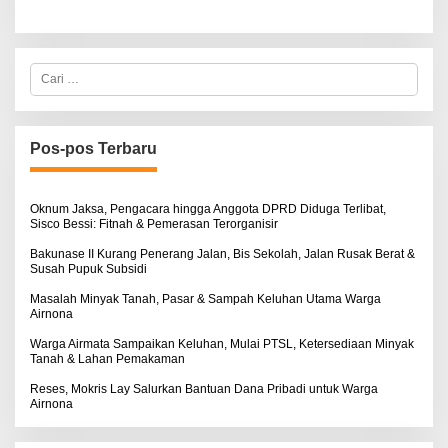
C
a
r
i
u
n
Pos-pos Terbaru
t
u
k
:
Oknum Jaksa, Pengacara hingga Anggota DPRD Diduga Terlibat,
Sisco Bessi: Fitnah & Pemerasan Terorganisir
Bakunase II Kurang Penerang Jalan, Bis Sekolah, Jalan Rusak Berat &
Susah Pupuk Subsidi
Masalah Minyak Tanah, Pasar & Sampah Keluhan Utama Warga
Airnona
Warga Airmata Sampaikan Keluhan, Mulai PTSL, Ketersediaan Minyak
Tanah & Lahan Pemakaman
Reses, Mokris Lay Salurkan Bantuan Dana Pribadi untuk Warga
Airnona