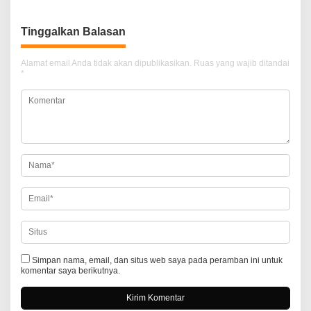
v
i
Tinggalkan Balasan
g
a
Alamat email Anda tidak akan dipublikasikan.
Ruas yang wajib ditandai
*
s
i
p
o
s
Simpan nama, email, dan situs web saya pada peramban ini untuk
komentar saya berikutnya.