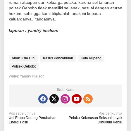
rumah ataupun dari keluarga pelaku, karena sel tahanan
polsek Oebobo tidak memiliki sel anak, sesuai dengan aturan
hukum, sehingga kami titipkanlah anak ini kepada
keluarganya,” tandasnya.
laporan : yandry imelson
Anak Usia Dini
Kasus Pencabulan
Kota Kupang
Polsek Oebobo
Writer: Yandry Imelson
Ikuti Kami
N
Pos sebelumnya
Pos berikutnya
Uni Eropa Dorong Perubahan
Pelaku Kekerasan Seksual Layak
a
Energi Fosil
Dihukum Kebiri