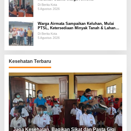
Di Berita Kota
5 Agustus 2026
Warga Airmata Sampaikan Keluhan, Mulai
PTSL, Ketersediaan Minyak Tanah & Lahan
Pemakaman
Di Berita Kota
5 Agustus 2026
Kesehatan Terbaru
P
a
Jaga Kesehatan, Bagikan Sikat dan Pasta Gigi
A