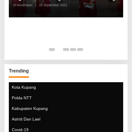
Di Kesehatan
|
25 September 2021
Di
Trending
Kota Kupang
Polda NTT
Kabupaten Kupang
Astrid Dan Lael
Covid-19