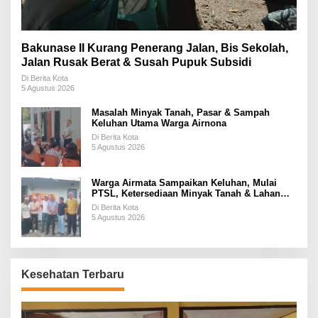
Bakunase II Kurang Penerang Jalan, Bis Sekolah,
Jalan Rusak Berat & Susah Pupuk Subsidi
Di Berita Kota
5 Agustus 2026
Masalah Minyak Tanah, Pasar & Sampah
Keluhan Utama Warga Airnona
Di Berita Kota
5 Agustus 2026
Warga Airmata Sampaikan Keluhan, Mulai
PTSL, Ketersediaan Minyak Tanah & Lahan
Pemakaman
Di Berita Kota
5 Agustus 2026
Kesehatan Terbaru