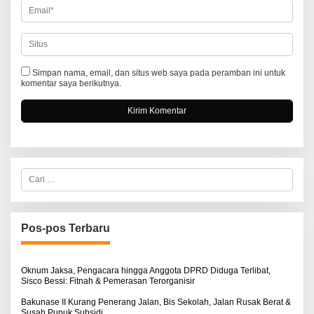
Simpan nama, email, dan situs web saya pada peramban ini untuk
komentar saya berikutnya.
C
a
r
i
u
n
Pos-pos Terbaru
t
u
k
:
Oknum Jaksa, Pengacara hingga Anggota DPRD Diduga Terlibat,
Sisco Bessi: Fitnah & Pemerasan Terorganisir
Bakunase II Kurang Penerang Jalan, Bis Sekolah, Jalan Rusak Berat &
Susah Pupuk Subsidi