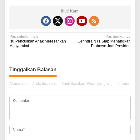
Ikuti Kami
N
Pos sebelumnya
Pos berikutnya
Isu Penculikan Anak Meresahkan
Gerindra NTT Siap Menangkan
a
Masyarakat
Prabowo Jadi Presiden
v
i
Tinggalkan Balasan
g
a
Alamat email Anda tidak akan dipublikasikan.
Ruas yang wajib ditandai
*
s
i
p
o
s