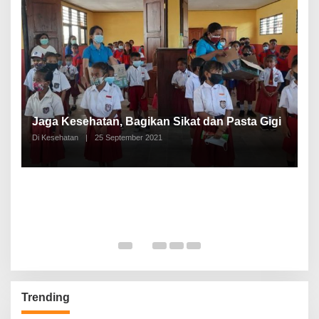
P
a
Jaga Kesehatan, Bagikan Sikat dan Pasta Gigi
A
Di Kesehatan
|
25 September 2021
Di
Trending