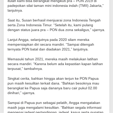
itulah kami bisa berangkat mengikuti pra – PON 2019 di
padepokan silat taman mini indonesia indah (TMII) Jakarta,”
lanjutnya.
Saat itu, Susan berhasil menjuarai zona Indonesia Tengah
serta Zona Indonesia Timur. “Setelah itu, kami pulang
dengan status juara pra – PON dua zona sekaligus,” ujarnya.
Lanjut Angga, selanjutnya pada 2020 silam mereka
mempersiapkan diri secara mandiri. “Sampai ditengah
ternyata PON batal dan diadakan 2021,” lanjutnya.
Memasuki tahun 2021, mereka masih melakukan latihan
secara mandiri. “Karena belum ada kepastian kapan latihan
terpusat,” tambahnya.
Singkat cerita, bahkan hingga akan terjun ke PON Papua
pun masih kesulitan terkait dana. “Bahkan besoknya mau
berangkat ke Papua saja dananya baru cair pukul 02.00
dinihari,” ujarnya.
Sampai di Papua pun sebagai pelatih, Angga mengatakan
masih juga mengalami kesulitan. “Bahkan segala informasi
mengenai jadwal pertandingan, jadwal, kasus serta gugatan