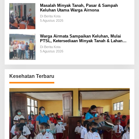
Masalah Minyak Tanah, Pasar & Sampah
Keluhan Utama Warga Airnona
Di Berita Kota
5 Agustus 2026
Warga Airmata Sampaikan Keluhan, Mulai
PTSL, Ketersediaan Minyak Tanah & Lahan
Pemakaman
Di Berita Kota
5 Agustus 2026
Kesehatan Terbaru