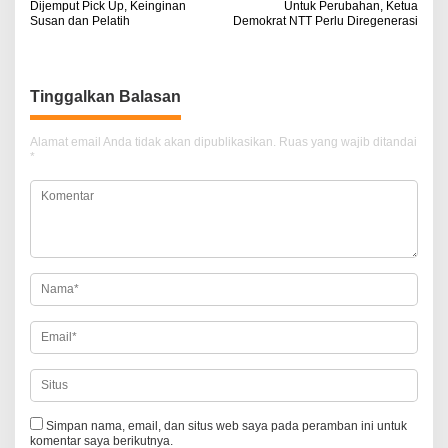
Dijemput Pick Up, Keinginan
Untuk Perubahan, Ketua
a
Susan dan Pelatih
Demokrat NTT Perlu Diregenerasi
v
i
Tinggalkan Balasan
g
a
Alamat email Anda tidak akan dipublikasikan.
Ruas yang wajib ditandai
*
s
i
p
o
s
Simpan nama, email, dan situs web saya pada peramban ini untuk
komentar saya berikutnya.