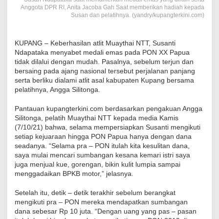
Anggota DPR RI, Anita Jacoba Gah Saat memberikan hadiah kepada
Susan dan pelatihnya. (yandry/kupangterkini.com)
KUPANG – Keberhasilan atlit Muaythai NTT, Susanti
Ndapataka menyabet medali emas pada PON XX Papua
tidak dilalui dengan mudah. Pasalnya, sebelum terjun dan
bersaing pada ajang nasional tersebut perjalanan panjang
serta berliku dialami atlit asal kabupaten Kupang bersama
pelatihnya, Angga Silitonga.
Pantauan kupangterkini.com berdasarkan pengakuan Angga
Silitonga, pelatih Muaythai NTT kepada media Kamis
(7/10/21) bahwa, selama mempersiapkan Susanti mengikuti
setiap kejuaraan hingga PON Papua hanya dengan dana
seadanya. “Selama pra – PON itulah kita kesulitan dana,
saya mulai mencari sumbangan kesana kemari istri saya
juga menjual kue, gorengan, bikin kulit lumpia sampai
menggadaikan BPKB motor,” jelasnya.
Setelah itu, detik – detik terakhir sebelum berangkat
mengikuti pra – PON mereka mendapatkan sumbangan
dana sebesar Rp 10 juta. “Dengan uang yang pas – pasan