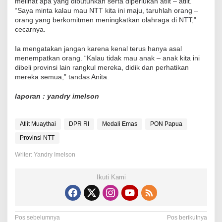
melihat apa yang dibutuhkan serta diperlukan atlit – atlit.
“Saya minta kalau mau NTT kita ini maju, taruhlah orang –
orang yang berkomitmen meningkatkan olahraga di NTT,”
cecarnya.
Ia mengatakan jangan karena kenal terus hanya asal
menempatkan orang. “Kalau tidak mau anak – anak kita ini
dibeli provinsi lain rangkul mereka, didik dan perhatikan
mereka semua,” tandas Anita.
laporan : yandry imelson
Atlit Muaythai
DPR RI
Medali Emas
PON Papua
Provinsi NTT
Writer: Yandry Imelson
Ikuti Kami
N
Pos sebelumnya
Pos berikutnya