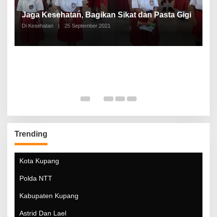
P
a
Jaga Kesehatan, Bagikan Sikat dan Pasta Gigi
A
Di Kesehatan
|
25 September 2021
Di
Trending
Kota Kupang
Polda NTT
Kabupaten Kupang
Astrid Dan Lael