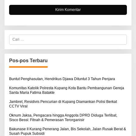
C
a
r
i
u
n
Pos-pos Terbaru
t
u
k
:
Buntut Penghasutan, Hendrikus Djawa Dituntut 3 Tahun Penjara
Komunitas Katolik Polresta Kupang Kota Bantu Pembangunan Gereja
Santa Maria Fatima Batakte
Jambret, Residivis Pencurian di Kupang Diamankan Polisi Berkat
CCTV Viral
Oknum Jaksa, Pengacara hingga Anggota DPRD Diduga Terlibat,
Sisco Bessi: Fitnah & Pemerasan Terorganisir
Bakunase II Kurang Penerang Jalan, Bis Sekolah, Jalan Rusak Berat &
Susah Pupuk Subsidi