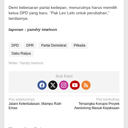
Demi kebesaran partai kedepan, menurutnya harus memilih
ketua DPD yang baru. “Pak Leo Lelo untuk perubahan,”
tandasnya.
laporan : yandry imelson
DPD
DPR
Partai Demokrat
Pilkada
Sabu Raijua
Writer: Yandry Imelson
Ikuti Kami
N
Pos sebelumnya
Pos berikutnya
Jalani Keterbatasan, Mampu Raih
Tersangka Korupsi Proyek
a
Emas
Awololong Masuk Kejaksaan
v
i