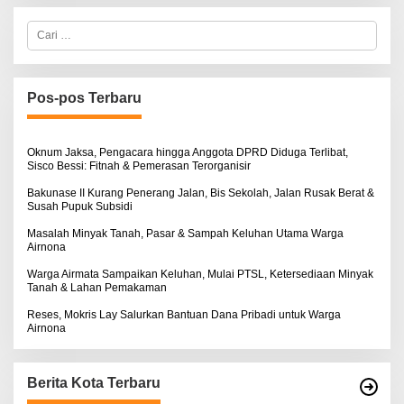
C
a
r
i
u
n
Pos-pos Terbaru
t
u
k
:
Oknum Jaksa, Pengacara hingga Anggota DPRD Diduga Terlibat,
Sisco Bessi: Fitnah & Pemerasan Terorganisir
Bakunase II Kurang Penerang Jalan, Bis Sekolah, Jalan Rusak Berat &
Susah Pupuk Subsidi
Masalah Minyak Tanah, Pasar & Sampah Keluhan Utama Warga
Airnona
Warga Airmata Sampaikan Keluhan, Mulai PTSL, Ketersediaan Minyak
Tanah & Lahan Pemakaman
Reses, Mokris Lay Salurkan Bantuan Dana Pribadi untuk Warga
Airnona
Berita Kota Terbaru