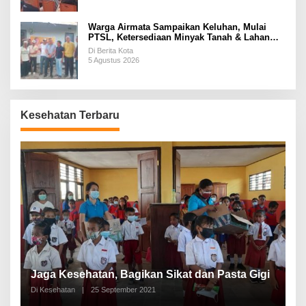
Warga Airmata Sampaikan Keluhan, Mulai
PTSL, Ketersediaan Minyak Tanah & Lahan
Pemakaman
Di Berita Kota
5 Agustus 2026
Kesehatan Terbaru
P
a
Jaga Kesehatan, Bagikan Sikat dan Pasta Gigi
A
Di Kesehatan
|
25 September 2021
Di