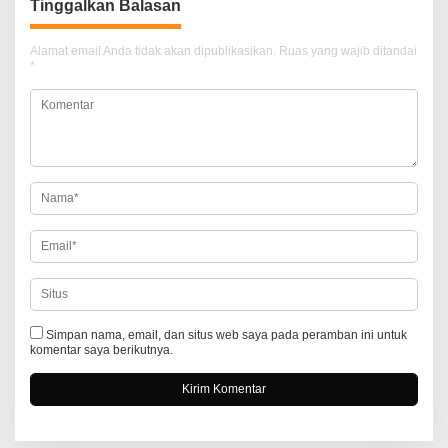
Tinggalkan Balasan
g
a
Alamat email Anda tidak akan dipublikasikan.
Ruas yang wajib ditandai
*
s
i
p
o
s
Simpan nama, email, dan situs web saya pada peramban ini untuk
komentar saya berikutnya.