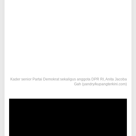
Kader senior Partai Demokrat sekaligus anggota DPR RI, Anita Jacoba
Gah (yandry/kupangterkini.com)