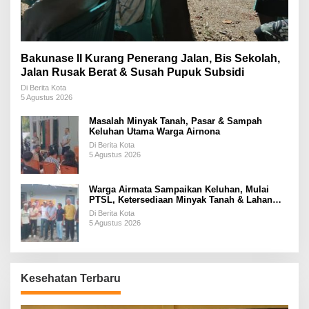
Bakunase II Kurang Penerang Jalan, Bis Sekolah,
Jalan Rusak Berat & Susah Pupuk Subsidi
Di Berita Kota
5 Agustus 2026
Masalah Minyak Tanah, Pasar & Sampah
Keluhan Utama Warga Airnona
Di Berita Kota
5 Agustus 2026
Warga Airmata Sampaikan Keluhan, Mulai
PTSL, Ketersediaan Minyak Tanah & Lahan
Pemakaman
Di Berita Kota
5 Agustus 2026
Kesehatan Terbaru