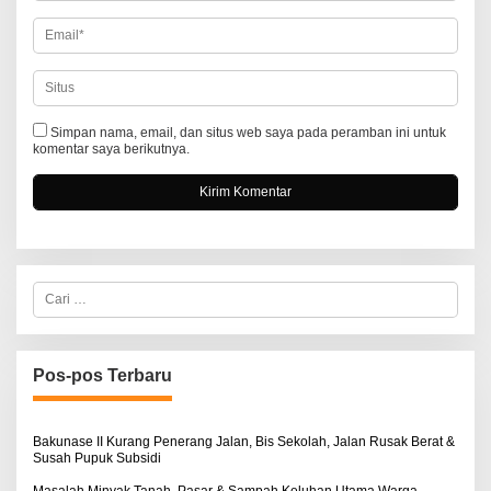
Simpan nama, email, dan situs web saya pada peramban ini untuk
komentar saya berikutnya.
C
a
r
i
u
n
Pos-pos Terbaru
t
u
k
:
Bakunase II Kurang Penerang Jalan, Bis Sekolah, Jalan Rusak Berat &
Susah Pupuk Subsidi
Masalah Minyak Tanah, Pasar & Sampah Keluhan Utama Warga