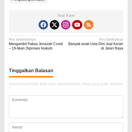
Ikuti Kami
N
Pos sebelumnya
Pos berikutnya
Mengambil Paksa Jenazah Covid
Banyak anak Usia Dini Jual Koran
a
– 19 Akan Diproses Hukum
di Jalan Raya
v
i
Tinggalkan Balasan
g
a
Alamat email Anda tidak akan dipublikasikan.
Ruas yang wajib ditandai
*
s
i
p
o
s