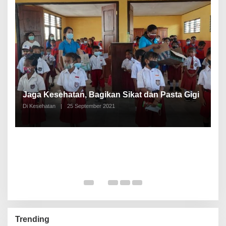
P
a
Jaga Kesehatan, Bagikan Sikat dan Pasta Gigi
A
Di Kesehatan
|
25 September 2021
Di
Trending