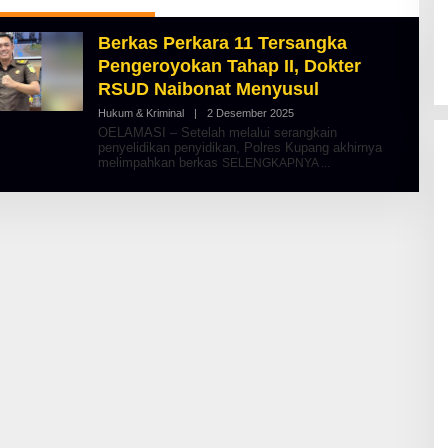
Berkas Perkara 11 Tersangka
Pengeroyokan Tahap II, Dokter
RSUD Naibonat Menyusul
Hukum & Kriminal
|
2 Desember 2025
O
L
OELAMASI – Setelah melalui serangkain
E
penyelidikan penyidikan, Polres Kupang akhirnya
H
melimpahkan berkas
SELENGKAPNYA
A
L
B
E
R
T
K
I
N
O
S
E