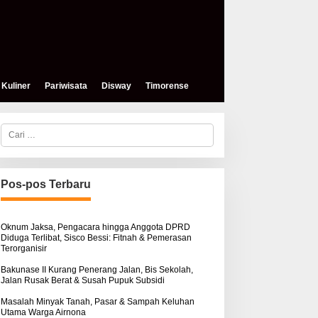
Kuliner
Pariwisata
Disway
Timorense
C
a
r
i
u
n
Pos-pos Terbaru
t
eses, Mokris Lay Salurkan
Aksi Damai di PN Kupang:
u
antuan Dana Pribadi
Keluarga Tuding Proses
k
ntuk Warga Airnona
Hukum Kasus Sebastian
:
Oknum Jaksa, Pengacara hingga Anggota DPRD
Diduga Terlibat, Sisco Bessi: Fitnah & Pemerasan
Bokol Sarat Rekayasa
Terorganisir
Bakunase II Kurang Penerang Jalan, Bis Sekolah,
Jalan Rusak Berat & Susah Pupuk Subsidi
Masalah Minyak Tanah, Pasar & Sampah Keluhan
Utama Warga Airnona