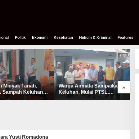
ional
Politik
Ekonomi
Kesehatan
Hukum & Kriminal
Features
h Minyak Tanah,
Warga Airmata Sampaikan
R
»
& Sampah Keluhan
Keluhan, Mulai PTSL,
B
Warga Airnona
Ketersediaan Minyak Tanah
u
& Lahan Pemakaman
ara Yusti Romadona