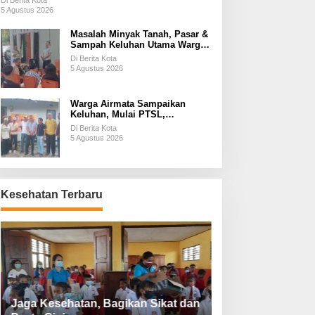
Di Berita Kota
5 Agustus 2026
Masalah Minyak Tanah, Pasar &
Sampah Keluhan Utama Warga
Airnona
Di Berita Kota
5 Agustus 2026
Warga Airmata Sampaikan
Keluhan, Mulai PTSL,
Ketersediaan Minyak Tanah &
Di Berita Kota
Lahan Pemakaman
5 Agustus 2026
Kesehatan Terbaru
Jaga Kesehatan, Bagikan Sikat dan
Perketat Protoko