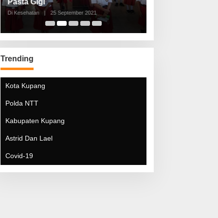
Pasta Gigi
Lebaran Lebih 
Di Kesehatan
|
25 September 2021
Di Kesehatan
|
5 Mei 20
Trending
Kota Kupang
Polda NTT
Kabupaten Kupang
Astrid Dan Lael
Covid-19