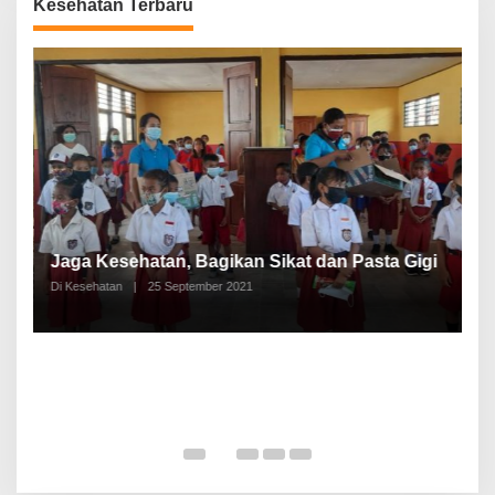
Kesehatan Terbaru
P
a
Jaga Kesehatan, Bagikan Sikat dan Pasta Gigi
A
Di Kesehatan
|
25 September 2021
Di