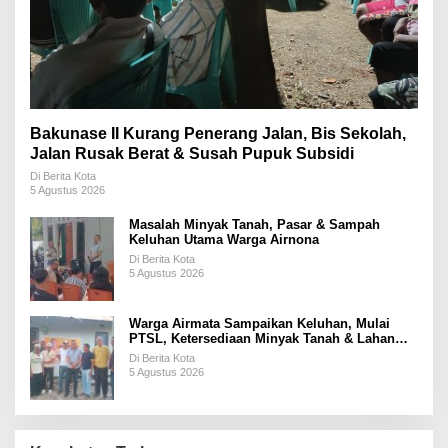
Bakunase II Kurang Penerang Jalan, Bis Sekolah,
Jalan Rusak Berat & Susah Pupuk Subsidi
Di Berita Kota
5 Agustus 2026
Masalah Minyak Tanah, Pasar & Sampah
Keluhan Utama Warga Airnona
Di Berita Kota
5 Agustus 2026
Warga Airmata Sampaikan Keluhan, Mulai
PTSL, Ketersediaan Minyak Tanah & Lahan
Pemakaman
Di Berita Kota
5 Agustus 2026