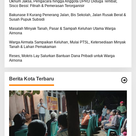
:
Oknum Jaksa, Pengacara hingga Anggota DPRD Diduga Terlibat,
Sisco Bessi: Fitnah & Pemerasan Terorganisir
Bakunase II Kurang Penerang Jalan, Bis Sekolah, Jalan Rusak Berat &
Susah Pupuk Subsidi
Masalah Minyak Tanah, Pasar & Sampah Keluhan Utama Warga
Airnona
Warga Airmata Sampaikan Keluhan, Mulai PTSL, Ketersediaan Minyak
Tanah & Lahan Pemakaman
Reses, Mokris Lay Salurkan Bantuan Dana Pribadi untuk Warga
Airnona
Berita Kota Terbaru