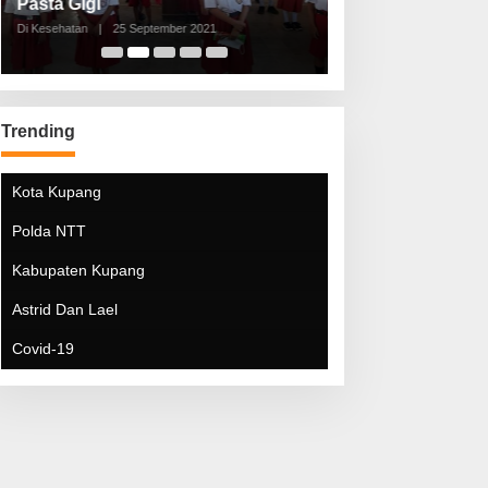
Pasta Gigi
Lebaran Lebih 
Di Kesehatan
|
25 September 2021
Di Kesehatan
|
5 Mei 20
Trending
Kota Kupang
Polda NTT
Kabupaten Kupang
Astrid Dan Lael
Covid-19