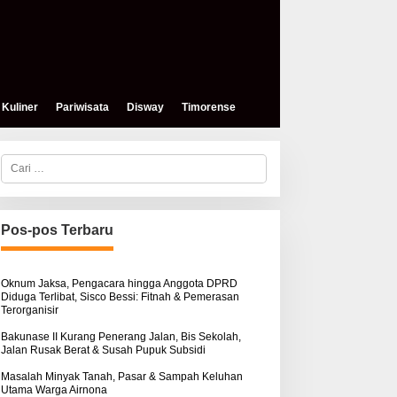
Kuliner
Pariwisata
Disway
Timorense
C
a
r
i
u
n
Pos-pos Terbaru
t
eses, Mokris Lay Salurkan
Aksi Damai di PN Kupang:
u
antuan Dana Pribadi
Keluarga Tuding Proses
k
ntuk Warga Airnona
Hukum Kasus Sebastian
:
Oknum Jaksa, Pengacara hingga Anggota DPRD
Diduga Terlibat, Sisco Bessi: Fitnah & Pemerasan
Bokol Sarat Rekayasa
Terorganisir
Bakunase II Kurang Penerang Jalan, Bis Sekolah,
Jalan Rusak Berat & Susah Pupuk Subsidi
Masalah Minyak Tanah, Pasar & Sampah Keluhan
Utama Warga Airnona