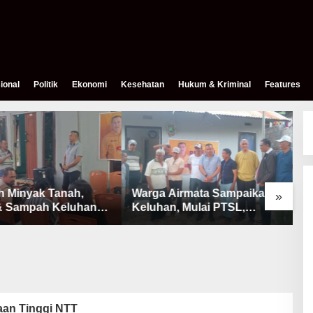
ional
Politik
Ekonomi
Kesehatan
Hukum & Kriminal
Features
h Minyak Tanah,
Warga Airmata Sampaikan
R
»
& Sampah Keluhan
Keluhan, Mulai PTSL,
B
Warga Airnona
Ketersediaan Minyak Tanah
u
& Lahan Pemakaman
aan Tinggi NTT