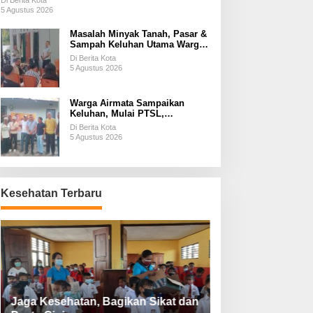
Di Berita Kota
5 Agustus 2026
Masalah Minyak Tanah, Pasar &
Sampah Keluhan Utama Warga
Airnona
Di Berita Kota
5 Agustus 2026
Warga Airmata Sampaikan
Keluhan, Mulai PTSL,
Ketersediaan Minyak Tanah &
Di Berita Kota
Lahan Pemakaman
5 Agustus 2026
Kesehatan Terbaru
Jaga Kesehatan, Bagikan Sikat dan
Perketat Protoko