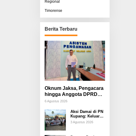
Regional
Timorense
Berita Terbaru
Oknum Jaksa, Pengacara
hingga Anggota DPRD
Diduga Terlibat, Sisco
6 Agustus 2026
Bessi: Fitnah &
Aksi Damai di PN
Pemerasan Terorganisir
Kupang: Keluarga
Tuding Proses
3 Agustus 2026
Hukum Kasus
Sebastian Bokol
Sarat Rekayasa