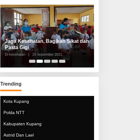
Jaga Kesehatan, Bagikan Sikat dan
Perketat Protoko
Pasta Gigi
Lebaran Lebih 
Di Kesehatan
|
25 September 2021
Di Kesehatan
|
5 Mei 20
Trending
Kota Kupang
Polda NTT
Kabupaten Kupang
Astrid Dan Lael