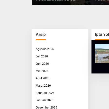
bat, Sisco
Sekolah, Jalan Rusak Berat
Utama 
ah & Pemerasan
& Susah Pupuk Subsidi
Arsip
Iptu Yo
Agustus 2026
Juli 2026
Juni 2026
Mei 2026
April 2026
Maret 2026
Februari 2026
Januari 2026
Desember 2025