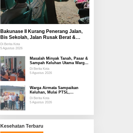
Bakunase II Kurang Penerang Jalan,
Bis Sekolah, Jalan Rusak Berat &
Susah Pupuk Subsidi
Di Berita Kota
5 Agustus 2026
Masalah Minyak Tanah, Pasar &
Sampah Keluhan Utama Warga
Airnona
Di Berita Kota
5 Agustus 2026
Warga Airmata Sampaikan
Keluhan, Mulai PTSL,
Ketersediaan Minyak Tanah &
Di Berita Kota
Lahan Pemakaman
5 Agustus 2026
Kesehatan Terbaru