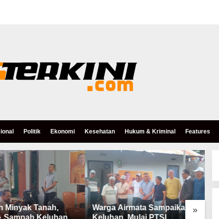
ional
Politik
Ekonomi
Kesehatan
Hukum & Kriminal
Features
h Minyak Tanah,
Warga Airmata Sampaikan
R
»
& Sampah Keluhan
Keluhan, Mulai PTSL,
B