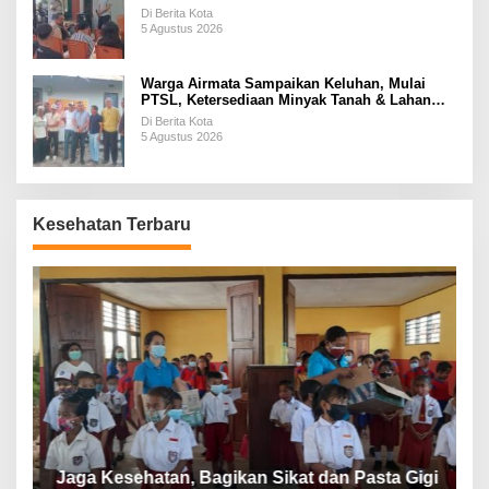
Di Berita Kota
5 Agustus 2026
Warga Airmata Sampaikan Keluhan, Mulai
PTSL, Ketersediaan Minyak Tanah & Lahan
Pemakaman
Di Berita Kota
5 Agustus 2026
Kesehatan Terbaru
P
a
Jaga Kesehatan, Bagikan Sikat dan Pasta Gigi
A