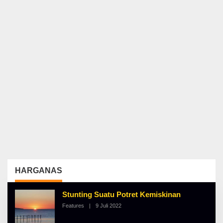
HARGANAS
Stunting Suatu Potret Kemiskinan
Features
|
9 Juli 2022
O
L
E