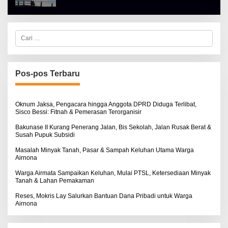
H
A
L
B
E
C
R
a
T
r
K
i
I
u
N
n
Pos-pos Terbaru
O
t
S
u
E
k
:
Oknum Jaksa, Pengacara hingga Anggota DPRD Diduga Terlibat,
Sisco Bessi: Fitnah & Pemerasan Terorganisir
Bakunase II Kurang Penerang Jalan, Bis Sekolah, Jalan Rusak Berat &
Susah Pupuk Subsidi
Masalah Minyak Tanah, Pasar & Sampah Keluhan Utama Warga
Airnona
Warga Airmata Sampaikan Keluhan, Mulai PTSL, Ketersediaan Minyak
Tanah & Lahan Pemakaman
Reses, Mokris Lay Salurkan Bantuan Dana Pribadi untuk Warga
Airnona