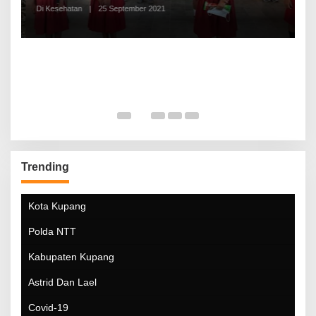
Di Kesehatan
|
25 September 2021
Di
Trending
Kota Kupang
Polda NTT
Kabupaten Kupang
Astrid Dan Lael
Covid-19